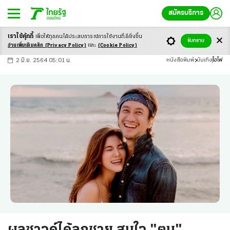
สมัครบริการ
เราใช้คุ้กกี้
เพื่อให้ทุกคนได้ประสบ
การณ์การใช้งานที่ดียิ่งขึ้น
+
ก
ก
-ก
รับทราบ
อ่านเพิ่มเติมคลิก
(Privacy Policy)
และ
(Cookie Policy)
2 มิ.ย. 2564 05:01 น.
หนังสือพิมพ์
บันเทิง
ไฮไฟ
ผลซาวด์ได้ลูกชาย สมใจ "ตูน"