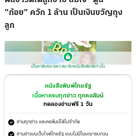
"ก้อย" ควัก 1 ล้าน เป็นเงินขวัญถุง
ลูก
เนื้อหาพิเศษเฉพาะสมาชิกหนังสือพิมพ์เท่านั้น
หนังสือพิมพ์ไทยรัฐ
เนื้อหาครบทุกข่าว ทุกคอลัมน์
ทดลองอ่านฟรี 1 วัน
เป็นเดิมพันที่สูงมาก สำหรับเพศของลูก ซึ่งผลอัลตราซาวด์
อ่านทุกข่าว และคอลัมน์ได้ไม่จำกัด
ออกมาแล้วว่าเป็นผู้ชาย ตูน-อาทิวราห์ ชนะ! งานนี้คุณภรรยา
ก้อย-รัชวิน ต้องควัก 1 ล้านบาทมาเป็นเงินขวัญถุงให้ลูก.
อ่านข่าวบนเว็บไซต์ไทยรัฐ แบบไม่มีโฆษณารบกวน