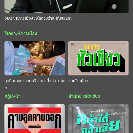
วิเคราะห์การเมือง : ดีลลวงทำสะเทือนหนัก
วิเคราะห์การเมือง
มุมมืดเทศกาลดนตรี แหล่งมั่วสุม..เสพ
จบครึ่งเดียว
ยา
สำนักข่าวหัวเขียว
สกู๊ปหน้า 1