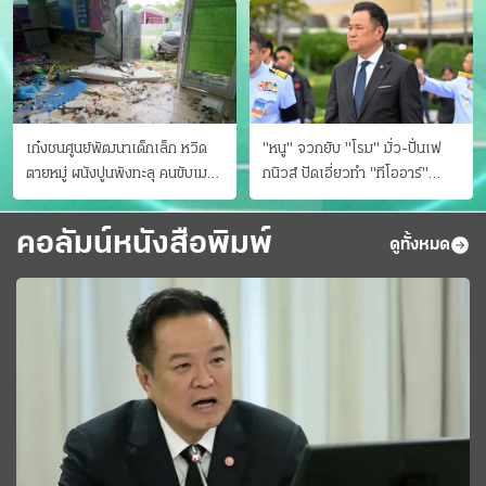
เก๋งชนศูนย์พัฒนาเด็กเล็ก หวิด
"หนู" จวกยับ "โรม" มั่ว-ปั่นเฟ
ตายหมู่ ผนังปูนพังทะลุ คนขับเมา
กนิวส์ ปัดเอี่ยวทํา "ทีโออาร์"
ยา
ต้นทางโกงสอบฉาว
คอลัมน์หนังสือพิมพ์
ดูทั้งหมด