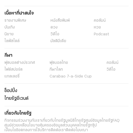
เนื้อหาที่น่าสนใจ
รายงานพิเศษ
หนังสือพิมพ์
คอลัมน์
บันเทิง
ดวง
หวย
นิยาย
วิดีโอ
Podcast
ไลฟ์สไตล์
มัลติมีเดีย
กีฬา
ฟุตบอลต่่างประเทศ
ฟุตบอลไทย
คอลัมน์
ไฟต์สปอร์ต
กีฬาโลก
วิดีโอ
แกลเลอรี่
Carabao 7-a-Side Cup
ช็อปปิ้ง
ไทยรัฐอีเวนต์
เกี่ยวกับไทยรัฐ
กิจกรรม
ร่วมงานกับเรา
เกี่ยวกับไทยรัฐ
มูลนิธิไทยรัฐ
ศูนย์ข้อมูลไทยรัฐ
FAQ
ศูนย์ช่วยเหลือ
นโยบายคุ้มครองข้อมูลส่วนบุคคลไทยรัฐกรุ๊ป
เงื่อนไขข้อตกลงการใช้บริการ
ติดต่อเรา
ติดต่อโฆษณา