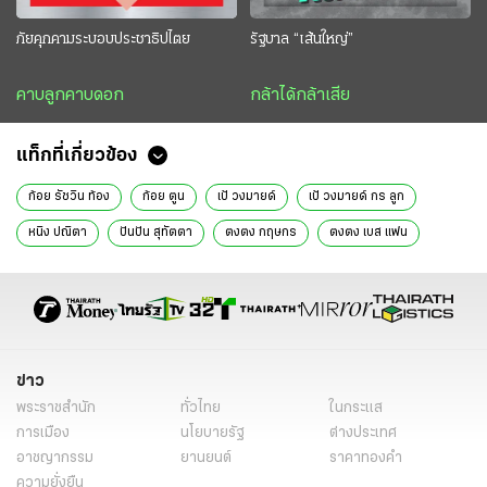
ภัยคุกคามระบอบประชาธิปไตย
รัฐบาล “เส้นใหญ่”
คาบลูกคาบดอก
กล้าได้กล้าเสีย
แท็กที่เกี่ยวข้อง
ก้อย รัชวิน ท้อง
ก้อย ตูน
เป้ วงมายด์
เป้ วงมายด์ กร ลูก
หนิง ปณิตา
ปันปัน สุทัตตา
ตงตง กฤษกร
ตงตง เบส แฟน
คลื่นรบกวน
ไฮไฟ
ข่าว
พระราชสำนัก
ทั่วไทย
ในกระแส
การเมือง
นโยบายรัฐ
ต่างประเทศ
อาชญากรรม
ยานยนต์
ราคาทองคำ
ความยั่งยืน