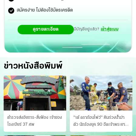
สมัครง่าย ไม่ต้องใช้บัตรเครดิต
ดูรายละเอียด
มีบัญชีอยู่แล้ว?
เข้าสู่ระบบ
ข่าวหนังสือพิมพ์
ตำรวจส่งอัยการ-สั่งฟ้อง เจ้าของ
"เต้ ดราก้อนไฟว์" หินถ่วงน้ำฆ่า
โรงเบียร์ 37 ศพ
ตัว นักร้องยุค 90 อืดเจ้าพระยา
แฟนหาตัววุ่น เครียดธุรกิจ!