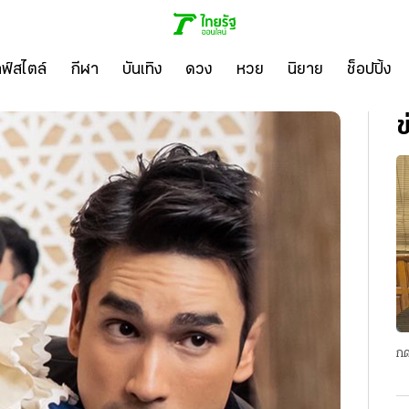
ลฟ์สไตล์
กีฬา
บันเทิง
ดวง
หวย
นิยาย
ช็อปปิ้ง
ข
กด