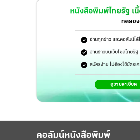
หนังสือพิมพ์ไทยรัฐ
เนื
ทดลองอ
อ่านทุกข่าว และคอลัมน์ได้
อ่านข่าวบนเว็บไซต์ไทยร
สมัครง่าย ไม่ต้องใช้บัตรเค
ดูรายละเอียด
โพสต์ภาพถ่ายปฏิทินช่อง 3 ประจำปี 64 ณเดชน์ จะค
ชันหวานๆ “ต่อให้โลกจะหยุดหมุนสักเท่าไร เธอย
คอลัมน์หนังสือพิมพ์