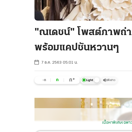
"ณเดชน์" โพสต์ภาพถ่าย
พร้อมแคปชันหวานๆ
7 ธ.ค. 2563 05:01 น.
+
ก
ก
-ก
ฟังข่าว
Light
เนื้อหาพิเศษเฉพาะ