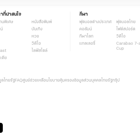
หาที่น่าสนใจ
กีฬา
านพิเศษ
หนังสือพิมพ์
ฟุตบอลต่่างประเทศ
ฟุตบอลไทย
น์
บันเทิง
คอลัมน์
ไฟต์สปอร์ต
หวย
กีฬาโลก
วิดีโอ
วิดีโอ
แกลเลอรี่
Carabao 7-
Cup
ast
ไลฟ์สไตล์
ีเดีย
มูลไทยรัฐ
FAQ
ศูนย์ช่วยเหลือ
นโยบายคุ้มครองข้อมูลส่วนบุคคลไทยรัฐกรุ๊ป