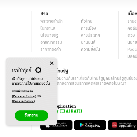
ข่าว
เนื้อ
พระราชสำนัก
ทั่วไทย
รายง
ในกระแส
การเมือง
คอลัม
นโยบายรัฐ
ต่างประเทศ
ดวง
อาชญากรรม
ยานยนต์
นิยาย
ราคาทองคำ
ความยั่งยืน
Podc
มัลติม
เราใช้คุ้กกี้
เกี่ยวกับไทยรัฐ
กิจกรรม
ร่วมงานกับเรา
เกี่ยวกับไทยรัฐ
มูลนิธิไทยรัฐ
ศูนย์ข้อ
เพื่อให้ทุกคนได้ประสบ
เงื่อนไขข้อตกลงการใช้บริการ
ติดต่อเรา
ติดต่อโฆษณา
การณ์การใช้งานที่ดียิ่งขึ้น
อ่านเพิ่มเติมคลิก
(Privacy Policy)
และ
(Cookie Policy)
Application
My THAIRATH
รับทราบ