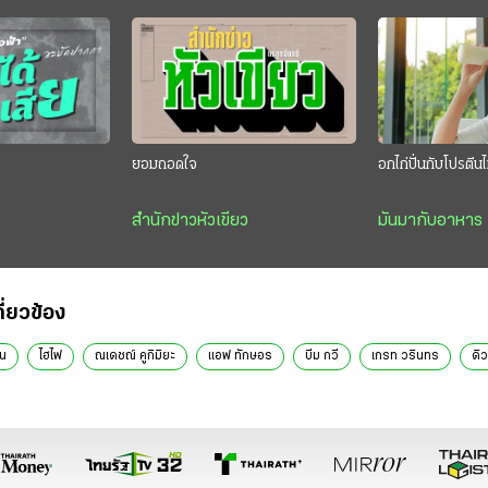
”
ยอมถอดใจ
อกไก่ปั่นกับโปรตี
สำนักข่าวหัวเขียว
มันมากับอาหาร
กี่ยวข้อง
วน
ไฮไฟ
ณเดชณ์ คูกิมิยะ
แอฟ ทักษอร
บีม กวี
เกรท วรินทร
ดิว