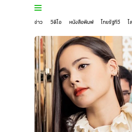
ข่าว
วิดีโอ
หนังสือพิมพ์
ไทยรัฐทีวี
ไ