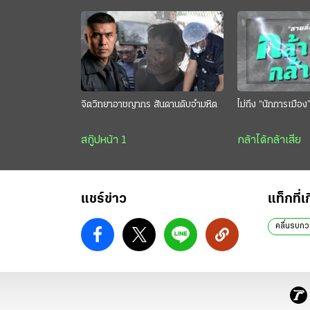
จิตวิทยาอาชญากร สันดานดิบอำมหิต
ไม่ถึง “นักการเมือง
สกู๊ปหน้า 1
กล้าได้กล้าเสีย
แชร์ข่าว
แท็กที่เ
คลื่นรบก