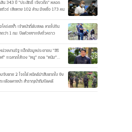
ดสิน 343 ปี "ประสิทธิ์ เจียวก๊ก" หลอก
ยทัวร์ เสียหาย 102 ล้าน มีเหยื่อ 173 คน
ือโคร่งขย้ำ เจ้าหน้าที่ดับสลด ลากไปกิน
ลกว่า 1 กม. ปิดห้วยขาแข้งชั่วคราว
หน่วยงานรัฐ แฮ็กข้อมูลประชาชน "สิริ
ศ์" แฉลากไส้เอง "หนู" กอด "หนิม"
บลือ
อมจับตาย 2 โจรใต้ หนีคดีฆ่าสืบตากใบ ยิง
ทะเดือดคาขนำ สำราญนำทีมปิดคดี