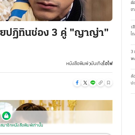
ตั
ขา
เส
ปฏิทินช่อง 3 คู่ "ญาญ่า"
ไก
3 
พง
หนังสือพิมพ์
บันเทิง
ไฮไฟ
สย
ล้
ปะ
สมาชิกหนังสือพิมพ์เท่านั้น