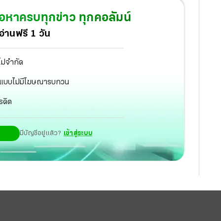
้อหาครบทุกข่าว ทุกคอลัมน์
่านฟรี 1 วัน
ไม่จำกัด
ัฐ แบบไม่มีโฆษณารบกวน
รดิต
มีบัญชีอยู่แล้ว?
เข้าสู่ระบบ
ู่ใครได้อีกล่ะนอกจาก ญาญ่า แต่ว่าที่ฟินขั้นสุดคือแคป
ังคงสดใสอ่อนหวานเหมือนเคย”.