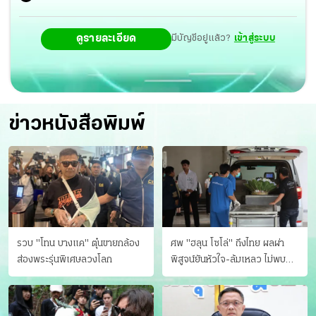
ดูรายละเอียด
มีบัญชีอยู่แล้ว?
เข้าสู่ระบบ
ข่าวหนังสือพิมพ์
รวบ "โทน บางแค" ตุ๋นขายกล้อง
ศพ "ฮลุน โซโล่" ถึงไทย ผลผ่า
ส่องพระรุ่นพิเศษลวงโลก
พิสูจน์ยันหัวใจ-ล้มเหลว ไม่พบ
บาดแผล