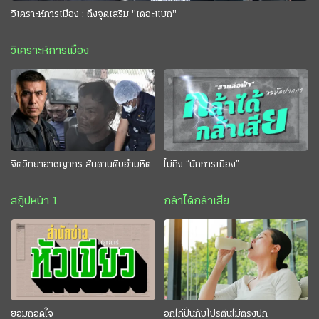
วิเคราะห์การเมือง : ถึงจุดเสริม "เดอะแบก"
วิเคราะห์การเมือง
จิตวิทยาอาชญากร สันดานดิบอำมหิต
ไม่ถึง “นักการเมือง”
สกู๊ปหน้า 1
กล้าได้กล้าเสีย
ยอมถอดใจ
อกไก่ปั่นกับโปรตีนไม่ตรงปก