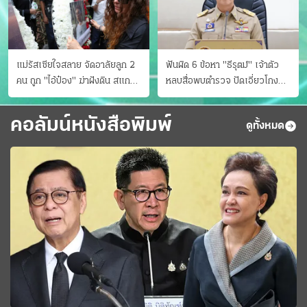
แม่รัสเซียใจสลาย จัดอาลัยลูก 2
ฟันผิด 6 ข้อหา "ธีรุตม์" เจ้าตัว
คน ถูก "ไอ้ป๋อง" ฆ่าฝังดิน สแกน
หลบสื่อพบตำรวจ ปัดเอี่ยวโกง
ไม่มีศพเพิ่ม
สอบท้องถิ่น จ่อบี้รํ่ารวยมากปกติ
คอลัมน์หนังสือพิมพ์
ดูทั้งหมด