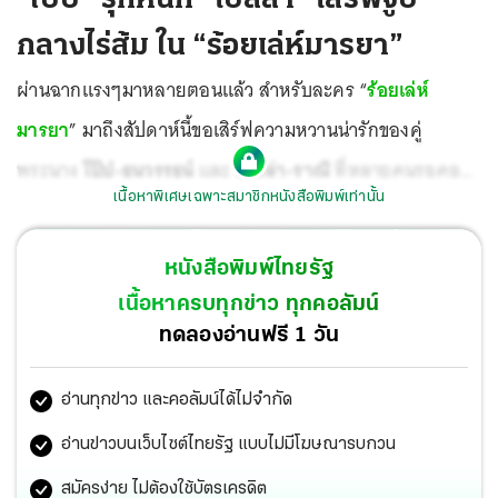
กลางไร่ส้ม ใน “ร้อยเล่ห์มารยา”
ผ่านฉากแรงๆมาหลายตอนแล้ว สำหรับละคร “
ร้อยเล่ห์
มารยา
” มาถึงสัปดาห์นี้ขอเสิร์ฟความหวานน่ารักของคู่
พระนาง
โป๊ป-ธนวรรธน์
และ
เบลล่า-ราณี
ที่หลายคนรอคอย
เนื้อหาพิเศษเฉพาะสมาชิกหนังสือพิมพ์เท่านั้น
กันบ้าง
หนังสือพิมพ์ไทยรัฐ
เนื้อหาครบทุกข่าว ทุกคอลัมน์
ทดลองอ่านฟรี 1 วัน
อ่านทุกข่าว และคอลัมน์ได้ไม่จำกัด
อ่านข่าวบนเว็บไซต์ไทยรัฐ แบบไม่มีโฆษณารบกวน
สมัครง่าย ไม่ต้องใช้บัตรเครดิต