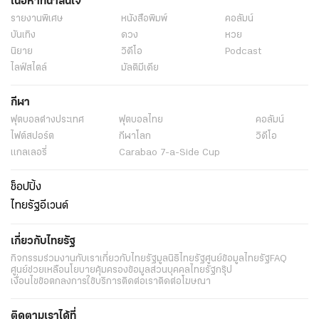
เนื้อหาที่น่าสนใจ
รายงานพิเศษ
หนังสือพิมพ์
คอลัมน์
บันเทิง
ดวง
หวย
นิยาย
วิดีโอ
Podcast
ไลฟ์สไตล์
มัลติมีเดีย
กีฬา
ฟุตบอลต่่างประเทศ
ฟุตบอลไทย
คอลัมน์
ไฟต์สปอร์ต
กีฬาโลก
วิดีโอ
แกลเลอรี่
Carabao 7-a-Side Cup
ช็อปปิ้ง
ไทยรัฐอีเวนต์
เกี่ยวกับไทยรัฐ
กิจกรรม
ร่วมงานกับเรา
เกี่ยวกับไทยรัฐ
มูลนิธิไทยรัฐ
ศูนย์ข้อมูลไทยรัฐ
FAQ
ศูนย์ช่วยเหลือ
นโยบายคุ้มครองข้อมูลส่วนบุคคลไทยรัฐกรุ๊ป
เงื่อนไขข้อตกลงการใช้บริการ
ติดต่อเรา
ติดต่อโฆษณา
ติดตามเราได้ที่