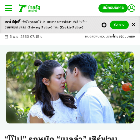
สมัครบริการ
เราใช้คุ้กกี้
เพื่อให้ทุกคนได้ประสบ
การณ์การใช้งานที่ดียิ่งขึ้น
+
ก
ก
-ก
รับทราบ
อ่านเพิ่มเติมคลิก
(Privacy Policy)
และ
(Cookie Policy)
3 พ.ย. 2563 07:15 น.
หนังสือพิมพ์
บันเทิง
ไทยรัฐฉบับพิมพ์
“โป๊ป” รุกหนัก “เบลล่า” เสิร์ฟจูบ