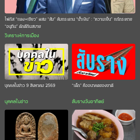
โฟกัส “แดง+เขียว” ผสม “ส้ม” ล้มกระดาน “นํ้าเงิน” : “หวานเย็น” แก้กระหาย
“อนุทิน” ดักตีกินสบาย
วิเคราะห์การเมือง
บุคคลในข่าว 9 สิงหาคม 2569
“เด็ก” คืออนาคตของชาติ
บุคคลในข่าว
สับรางวันอาทิตย์