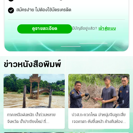
สมัครง่าย ไม่ต้องใช้บัตรเครดิต
ดูรายละเอียด
มีบัญชีอยู่แล้ว?
เข้าสู่ระบบ
ข่าวหนังสือพิมพ์
ภาคเหนือฝนหนัก น้ำท่วมหลาย
ปวส.กะซวกโหด ฆ่าหนุ่มจีนลูกเสี่ย
จังหวัด นํ้าบ่าเชียงใหม่ ที่
เจอคาตา-หึงขึ้นหน้า ค้างคืนห้อง
แม่ฮ่องสอน ซัดสะพานขาด
แฟนสาว