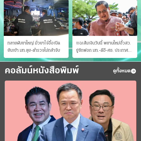
ทลายผับขาใหญ่ มั่วยาโจ๋อื้อเปิด
แฉเส้นเงินวันนี้ พยานใหม่ฮั้วสว.
ยันเช้า มท.ลุย-ตำรวจไม่กล้าจับ
ขู่ซักฟอก มท.-ดีอี-ศธ. ประกาศ
บัญชีท้องถิ่น
คอลัมน์หนังสือพิมพ์
ดูทั้งหมด