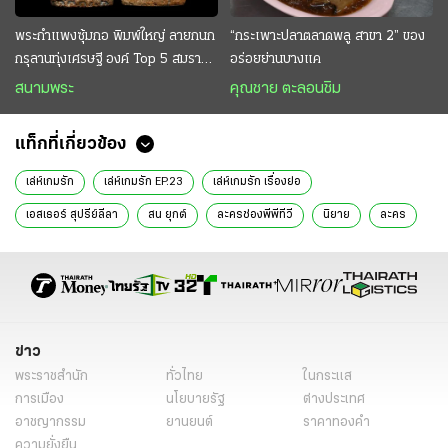
พระกำแพงซุ้มกอ พิมพ์ใหญ่ ลายกนก
“กระเพาะปลาตลาดพลู สาขา 2” ของ
กรุลานทุ่งเศรษฐี องค์ Top 5 สมราคา
อร่อยย่านบางแค
หลักสิบล้าน
สนามพระ
คุณชาย ตะลอนชิม
แท็กที่เกี่ยวข้อง
เล่ห์เกมรัก
เล่ห์เกมรัก EP.23
เล่ห์เกมรัก เรื่องย่อ
เอสเธอร์ สุปรีย์ลีลา
สน ยุกต์
ละครช่องพีพีทีวี
นิยาย
ละคร
ข่าว
พระราชสำนัก
ทั่วไทย
ในกระแส
การเมือง
นโยบายรัฐ
ต่างประเทศ
อาชญากรรม
ยานยนต์
ราคาทองคำ
ความยั่งยืน