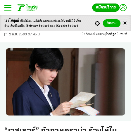
สมัครบริการ
เราใช้คุ้กกี้
เพื่อให้ทุกคนได้ประสบ
การณ์การใช้งานที่ดียิ่งขึ้น
+
ก
ก
-ก
รับทราบ
อ่านเพิ่มเติมคลิก
(Privacy Policy)
และ
(Cookie Policy)
2 ก.ย. 2563 07:45 น.
หนังสือพิมพ์
บันเทิง
ไทยรัฐฉบับพิมพ์
“เอสเธอร์” ท้าทายดราม่า ร้องไห้ใน