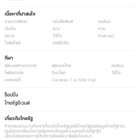
เนื้อหาที่น่าสนใจ
รายงานพิเศษ
หนังสือพิมพ์
คอลัมน์
บันเทิง
ดวง
หวย
นิยาย
วิดีโอ
Podcast
ไลฟ์สไตล์
มัลติมีเดีย
กีฬา
ฟุตบอลต่่างประเทศ
ฟุตบอลไทย
คอลัมน์
ไฟต์สปอร์ต
กีฬาโลก
วิดีโอ
แกลเลอรี่
Carabao 7-a-Side Cup
ช็อปปิ้ง
ไทยรัฐอีเวนต์
เกี่ยวกับไทยรัฐ
กิจกรรม
ร่วมงานกับเรา
เกี่ยวกับไทยรัฐ
มูลนิธิไทยรัฐ
ศูนย์ข้อมูลไทยรัฐ
FAQ
ศูนย์ช่วยเหลือ
นโยบายคุ้มครองข้อมูลส่วนบุคคลไทยรัฐกรุ๊ป
เงื่อนไขข้อตกลงการใช้บริการ
ติดต่อเรา
ติดต่อโฆษณา