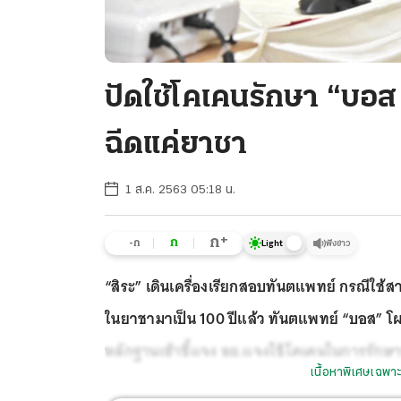
ปัดใช้โคเคนรักษา “บอส 
ฉีดแค่ยาชา
1 ส.ค. 2563 05:18 น.
+
ก
ก
-ก
ฟังข่าว
Light
“สิระ” เดินเครื่องเรียกสอบทันตแพทย์ กรณีใช้
ในยาชามาเป็น 100 ปีแล้ว ทันตแพทย์ “บอส” โผล
หลักฐานเข้าชี้แจง อย.แจงใช้โคเคนในการรักษาพ
เนื้อหาพิเศษเฉพาะ
ข้อ อดีต กมธ.กฎหมายฯ สนช.ไม่ได้ฟอกคดี ยันไม่