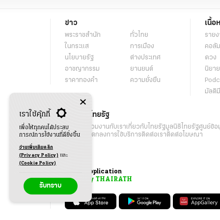
ข่าว
เนื้อ
พระราชสำนัก
ทั่วไทย
รายง
ในกระแส
การเมือง
คอลัม
นโยบายรัฐ
ต่างประเทศ
ดวง
อาชญากรรม
ยานยนต์
นิยาย
ราคาทองคำ
ความยั่งยืน
Podc
มัลติม
เราใช้คุ้กกี้
เกี่ยวกับไทยรัฐ
กิจกรรม
ร่วมงานกับเรา
เกี่ยวกับไทยรัฐ
มูลนิธิไทยรัฐ
ศูนย์ข้อ
เพื่อให้ทุกคนได้ประสบ
เงื่อนไขข้อตกลงการใช้บริการ
ติดต่อเรา
ติดต่อโฆษณา
การณ์การใช้งานที่ดียิ่งขึ้น
อ่านเพิ่มเติมคลิก
(Privacy Policy)
และ
(Cookie Policy)
Application
My THAIRATH
รับทราบ