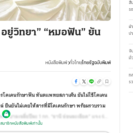
สื
รถ
ฝ่
อยู่วิทยา” “หมอฟัน” ยัน
ปา
จั
มั
หนังสือพิมพ์
ทั่วไทย
ไทยรัฐฉบับพิมพ์
ทล
รว
พม
สารโคเคนรักษาฟัน ทันตแพทยสภาเต้น ยันไม่ใช้โคเคน
่ ยืนยันไม่เคยให้สารที่มีโคเคนรักษา พร้อมรวบรวม
ยาบาลเฉลี่ยปีละ 1 กก. “ธานี อ่อนละเอียด” แจง 6
สมาชิกหนังสือพิมพ์เท่านั้น
มีอิทธิพลเปลี่ยนคำสั่งอัยการ หลังแถลงรีบชิ่งไม่ตอบ