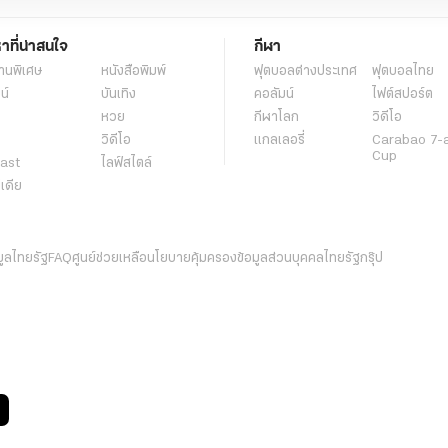
หาที่น่าสนใจ
กีฬา
านพิเศษ
หนังสือพิมพ์
ฟุตบอลต่่างประเทศ
ฟุตบอลไทย
น์
บันเทิง
คอลัมน์
ไฟต์สปอร์ต
หวย
กีฬาโลก
วิดีโอ
วิดีโอ
แกลเลอรี่
Carabao 7-
Cup
ast
ไลฟ์สไตล์
ีเดีย
มูลไทยรัฐ
FAQ
ศูนย์ช่วยเหลือ
นโยบายคุ้มครองข้อมูลส่วนบุคคลไทยรัฐกรุ๊ป