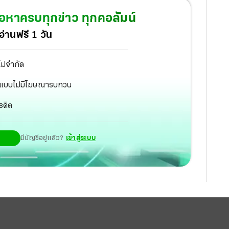
ห้ “ชวน หลีกภัย” ขอบันทึกประชุมอดีต กมธ.กฎหมาย
้อหาครบทุกข่าว ทุกคอลัมน์
เอี่ยว “ศตวรรษ” แถลงผลตรวจสอบเบื้องต้นคณะ
่านฟรี 1 วัน
งกายบอสจาก รพ.รามาธิบดีพบสาร 4 ตัว 2 ตัวแสดง
าจได้จากยาปฏิชีวนะอื่นหรือไม่ ขณะที่ “บอส” ให้การ
ไม่จำกัด
นชัดว่าไม่มียาเสพติด ส่วน “จารุชาติ มาดทอง” ที่เสีย
ัฐ แบบไม่มีโฆษณารบกวน
แต่เกิดเหตุ แต่มาให้ปากคำกับอัยการทีหลังเมื่อปลายปี
รดิต
ำคดีละเอียดยิบทุกแง่มุม ตรวจวงจรปิดพบรถกระบะ
วจสอบว่าเกี่ยวข้องกับคดีหรือไม่ แม่เผยยังไม่มีหน่วย
มีบัญชีอยู่แล้ว?
เข้าสู่ระบบ