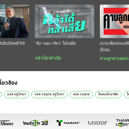
บันทึกอัปยศปี’69
“ส้ม–แดง–เขียว” ได้แค่ฝัน
ความเสี่ยงของเสถ
น้ำเงิน
กล้าได้กล้าเสีย
คาบลูกคาบดอก
กี่ยวข้อง
บอส อยู่วิทยา
บอส วรยุทธ อยู่วิทยา
บอส วรยุทธ
โคเคนรักษาฟัน
โ