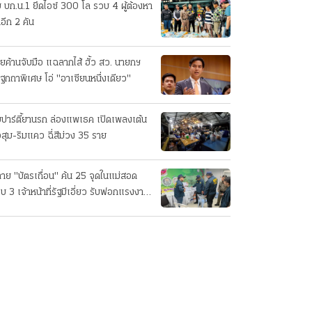
บ บก.น.1 ยึดไอซ์ 300 โล รวบ 4 ผู้ต้องหา
อีก 2 คัน
ายค้านจับมือ แฉลากไส้ ฮั้ว สว. นายกฯ
ฐกถาพิเศษ โอ่ "อาเซียนหนึ่งเดียว"
บปาร์ตี้ยานรก ล่องแพเธค เปิดเพลงเต้น
่วสุม-ริมแคว ฉี่สีม่วง 35 ราย
าย "บัตรเถื่อน" ค้น 25 จุดในแม่สอด
บ 3 เจ้าหน้าที่รัฐมีเอี่ยว รับฟอกแรงงาน
่า