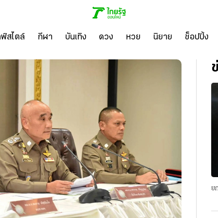
ลฟ์สไตล์
กีฬา
บันเทิง
ดวง
หวย
นิยาย
ช็อปปิ้ง
ข
ยก