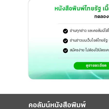
ความสัมพันธ์ทนาย “บอส” “รสนา” ยื่นหนังสือใ
หนังสือพิมพ์ไทยรัฐ
เนื
สนช.เอาไปตรวจสอบ หวั่นมีผลประโยชน์-สินบน
ทดลองอ
กรรมการฝ่ายตำรวจ 3 ประเด็น แจงผลตรวจร่า
ว่ามีการเสพโคเคนอีน อยู่ระหว่างตรวจสอบว่า อ
อ่านทุกข่าว และคอลัมน์ได้
ไว้ว่าหมอฟันให้กินยาแอมม็อกซิลีน ที่แพทย์ยืนยั
อ่านข่าวบนเว็บไซต์ไทยร
ชีวิต ไม่ได้ให้การเรื่องความเร็วรถกับตำรวจตั้ง
สมัครง่าย ไม่ต้องใช้บัตรเค
2562 ผบก.ศพฐ.5 ประชุมร่วมตำรวจเชียงใหม่ ท
ปริศนาขับตามผู้ตายก่อนเสียชีวิต อยู่ระหว่างตร
ดูรายละเอียด
งานไหนยื่นมือเข้าช่วยเหลือ
คอลัมน์หนังสือพิมพ์