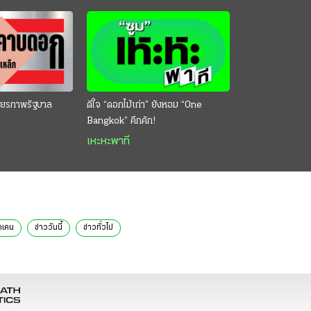
ียรภาพรัฐบาล
ดีใจ “ดอกไม้เก่า” ยังหอม “One
Bangkok” คึกคัก!
เหะหะพาที
คเคน
ข่าววันนี้
ข่าวทั่วไป