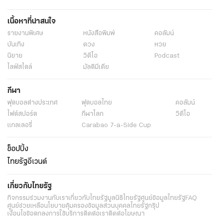
เนื้อหาที่น่าสนใจ
รายงานพิเศษ
หนังสือพิมพ์
คอลัมน์
บันเทิง
ดวง
หวย
นิยาย
วิดีโอ
Podcast
ไลฟ์สไตล์
มัลติมีเดีย
กีฬา
ฟุตบอลต่่างประเทศ
ฟุตบอลไทย
คอลัมน์
ไฟต์สปอร์ต
กีฬาโลก
วิดีโอ
แกลเลอรี่
Carabao 7-a-Side Cup
ช็อปปิ้ง
ไทยรัฐอีเวนต์
เกี่ยวกับไทยรัฐ
กิจกรรม
ร่วมงานกับเรา
เกี่ยวกับไทยรัฐ
มูลนิธิไทยรัฐ
ศูนย์ข้อมูลไทยรัฐ
FAQ
ศูนย์ช่วยเหลือ
นโยบายคุ้มครองข้อมูลส่วนบุคคลไทยรัฐกรุ๊ป
เงื่อนไขข้อตกลงการใช้บริการ
ติดต่อเรา
ติดต่อโฆษณา