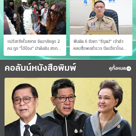
แม่รัสเซียใจสลาย จัดอาลัยลูก 2
ฟันผิด 6 ข้อหา "ธีรุตม์" เจ้าตัว
คน ถูก "ไอ้ป๋อง" ฆ่าฝังดิน สแกน
หลบสื่อพบตำรวจ ปัดเอี่ยวโกง
ไม่มีศพเพิ่ม
สอบท้องถิ่น จ่อบี้รํ่ารวยมากปกติ
คอลัมน์หนังสือพิมพ์
ดูทั้งหมด