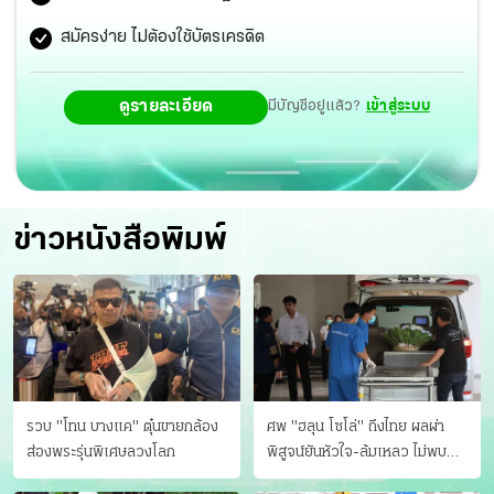
สมัครง่าย ไม่ต้องใช้บัตรเครดิต
ดูรายละเอียด
มีบัญชีอยู่แล้ว?
เข้าสู่ระบบ
ข่าวหนังสือพิมพ์
รวบ "โทน บางแค" ตุ๋นขายกล้อง
ศพ "ฮลุน โซโล่" ถึงไทย ผลผ่า
ส่องพระรุ่นพิเศษลวงโลก
พิสูจน์ยันหัวใจ-ล้มเหลว ไม่พบ
บาดแผล