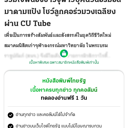
มาดามแป้ง โชว์ลูกคอร่วมวงเฉลียง
ผ่าน CU Tube
เพื่อเป็นการสร้างสัมพันธ์และสังสรรค์ในยุควิถีชีวิตใหม่
สมาคมนิสิตเก่าจุฬาลงกรณ์มหาวิทยาลัย ในพระบรม
ราชูปถัมภ์ (สนจ.) จึงมีไอเดียจัดรายการมิวสิกวาไรตี้
เนื้อหาพิเศษเฉพาะสมาชิกหนังสือพิมพ์เท่านั้น
ถ่ายทอดสดผ่าน CU Tube ในคอนเซปต์ที่เป็นสถานีแหล่งรวม
เพลงเพราะที่คนจุฬาฯร้องไว้มากที่สุด และเป็นอีก
หนังสือพิมพ์ไทยรัฐ
จุดศูนย์กลางของการรวมตัวของนิสิตเก่าจุฬาฯ ให้รู้จักและ
เนื้อหาครบทุกข่าว ทุกคอลัมน์
สร้างสัมพันธ์ที่แน่นแฟ้นกันมากยิ่งขึ้น
ทดลองอ่านฟรี 1 วัน
อ่านทุกข่าว และคอลัมน์ได้ไม่จำกัด
อ่านข่าวบนเว็บไซต์ไทยรัฐ แบบไม่มีโฆษณารบกวน