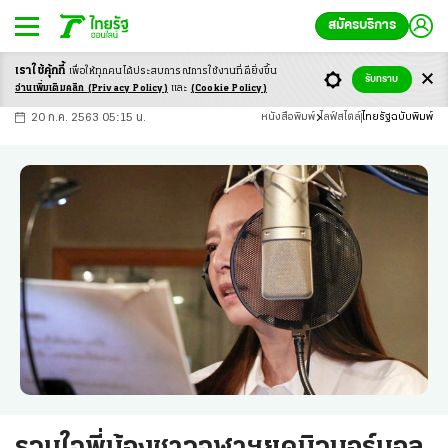
สมัครบริการ
เราใช้คุ้กกี้
เพื่อให้ทุกคนได้ประสบ
การณ์การใช้งานที่ดียิ่งขึ้น
+
ก
ก
-ก
รับทราบ
อ่านเพิ่มเติมคลิก
(Privacy Policy)
และ
(Cookie Policy)
20 ก.ค. 2563 05:15 น.
หนังสือพิมพ์
ไลฟ์สไตล์
ไทยรัฐฉบับพิมพ์
รวมใจพี่น้องชาวจุฬาฯยุคนิวนอร์มอล