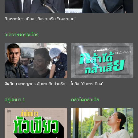
วิเคราะห์การเมือง : ถึงจุดเสริม "เดอะแบก"
วิเคราะห์การเมือง
จิตวิทยาอาชญากร สันดานดิบอำมหิต
ไม่ถึง “นักการเมือง”
สกู๊ปหน้า 1
กล้าได้กล้าเสีย