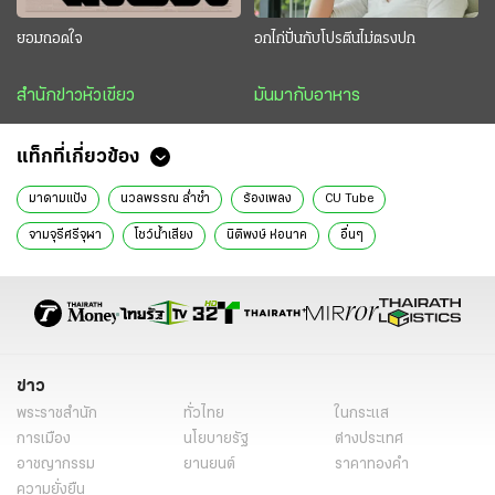
ยอมถอดใจ
อกไก่ปั่นกับโปรตีนไม่ตรงปก
สำนักข่าวหัวเขียว
มันมากับอาหาร
แท็กที่เกี่ยวข้อง
มาดามแป้ง
นวลพรรณ ล่ำซำ
ร้องเพลง
CU Tube
จามจุรีศรีจุฬา
โชว์น้ำเสียง
นิติพงษ์ ห่อนาค
อื่นๆ
ข่าว
พระราชสำนัก
ทั่วไทย
ในกระแส
การเมือง
นโยบายรัฐ
ต่างประเทศ
อาชญากรรม
ยานยนต์
ราคาทองคำ
ความยั่งยืน