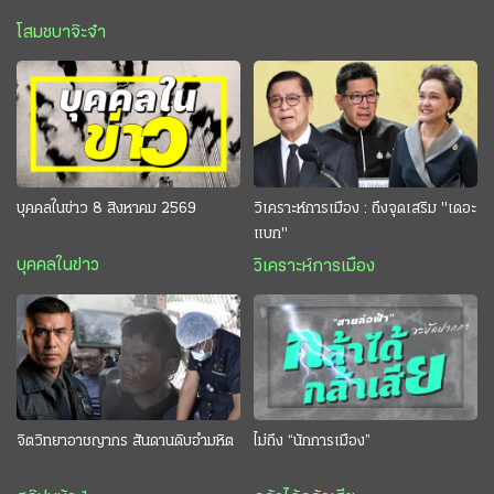
โสมชบาจ๊ะจ๋า
บุคคลในข่าว 8 สิงหาคม 2569
วิเคราะห์การเมือง : ถึงจุดเสริม "เดอะ
แบก"
บุคคลในข่าว
วิเคราะห์การเมือง
จิตวิทยาอาชญากร สันดานดิบอำมหิต
ไม่ถึง “นักการเมือง”