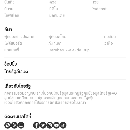
บันเทิง
ดวง
หวย
นิยาย
วิดีโอ
Podcast
ไลฟ์สไตล์
มัลติมีเดีย
กีฬา
ฟุตบอลต่่างประเทศ
ฟุตบอลไทย
คอลัมน์
ไฟต์สปอร์ต
กีฬาโลก
วิดีโอ
แกลเลอรี่
Carabao 7-a-Side Cup
ช็อปปิ้ง
ไทยรัฐอีเวนต์
เกี่ยวกับไทยรัฐ
กิจกรรม
ร่วมงานกับเรา
เกี่ยวกับไทยรัฐ
มูลนิธิไทยรัฐ
ศูนย์ข้อมูลไทยรัฐ
FAQ
ศูนย์ช่วยเหลือ
นโยบายคุ้มครองข้อมูลส่วนบุคคลไทยรัฐกรุ๊ป
เงื่อนไขข้อตกลงการใช้บริการ
ติดต่อเรา
ติดต่อโฆษณา
ติดตามเราได้ที่