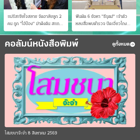
แม่รัสเซียใจสลาย จัดอาลัยลูก 2
ฟันผิด 6 ข้อหา "ธีรุตม์" เจ้าตัว
คน ถูก "ไอ้ป๋อง" ฆ่าฝังดิน สแกน
หลบสื่อพบตำรวจ ปัดเอี่ยวโกง
ไม่มีศพเพิ่ม
สอบท้องถิ่น จ่อบี้รํ่ารวยมากปกติ
คอลัมน์หนังสือพิมพ์
ดูทั้งหมด
โสมชบาจ๊ะจ๋า 8 สิงหาคม 2569