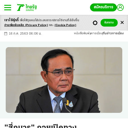
สมัครบริการ
เราใช้คุ้กกี้
เพื่อให้ทุกคนได้ประสบ
การณ์การใช้งานที่ดียิ่งขึ้น
+
ก
ก
-ก
รับทราบ
อ่านเพิ่มเติมคลิก
(Privacy Policy)
และ
(Cookie Policy)
16 ก.ค. 2563 06:06 น.
หนังสือพิมพ์
การเมือง
ทีมข่าวการเมือง
"สี่กุมาร" ถอยเปิดทาง