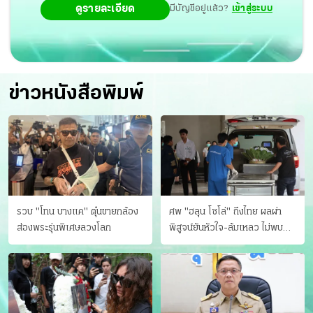
ดูรายละเอียด
มีบัญชีอยู่แล้ว?
เข้าสู่ระบบ
ข่าวหนังสือพิมพ์
รวบ "โทน บางแค" ตุ๋นขายกล้อง
ศพ "ฮลุน โซโล่" ถึงไทย ผลผ่า
ส่องพระรุ่นพิเศษลวงโลก
พิสูจน์ยันหัวใจ-ล้มเหลว ไม่พบ
บาดแผล