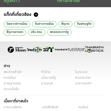
สกู๊ปหน้า 1
กล้าได้กล้าเสีย
แท็กที่เกี่ยวข้อง
วิเคราะห์การเมือง
ทีมข่าวการเมือง
สี่กุมาร
ทีมเศรษฐกิจ
สี่กุมารลาออก
ปรับ ครม.
พรรคประชารัฐ
ข่าว
พระราชสำนัก
ทั่วไทย
ในกระแส
การเมือง
นโยบายรัฐ
ต่างประเทศ
อาชญากรรม
ยานยนต์
ราคาทองคำ
ความยั่งยืน
เนื้อหาที่น่าสนใจ
รายงานพิเศษ
หนังสือพิมพ์
คอลัมน์