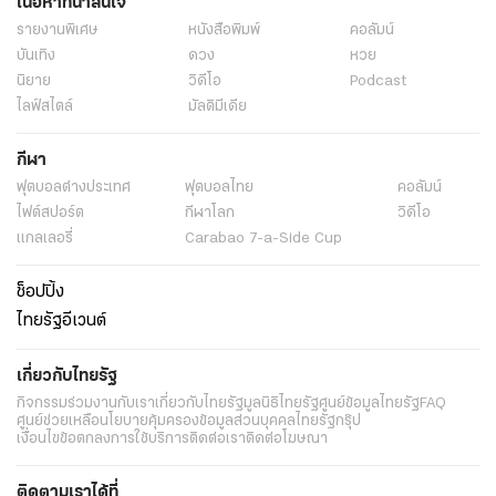
เนื้อหาที่น่าสนใจ
รายงานพิเศษ
หนังสือพิมพ์
คอลัมน์
บันเทิง
ดวง
หวย
นิยาย
วิดีโอ
Podcast
ไลฟ์สไตล์
มัลติมีเดีย
กีฬา
ฟุตบอลต่่างประเทศ
ฟุตบอลไทย
คอลัมน์
ไฟต์สปอร์ต
กีฬาโลก
วิดีโอ
แกลเลอรี่
Carabao 7-a-Side Cup
ช็อปปิ้ง
ไทยรัฐอีเวนต์
เกี่ยวกับไทยรัฐ
กิจกรรม
ร่วมงานกับเรา
เกี่ยวกับไทยรัฐ
มูลนิธิไทยรัฐ
ศูนย์ข้อมูลไทยรัฐ
FAQ
ศูนย์ช่วยเหลือ
นโยบายคุ้มครองข้อมูลส่วนบุคคลไทยรัฐกรุ๊ป
เงื่อนไขข้อตกลงการใช้บริการ
ติดต่อเรา
ติดต่อโฆษณา
ติดตามเราได้ที่