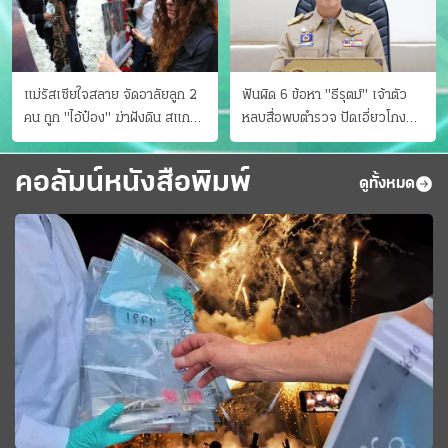
แม่รัสเซียใจสลาย จัดอาลัยลูก 2
ฟันผิด 6 ข้อหา "ธีรุตม์" เจ้าตัว
คน ถูก "ไอ้ป๋อง" ฆ่าฝังดิน สแกน
หลบสื่อพบตำรวจ ปัดเอี่ยวโกง
ไม่มีศพเพิ่ม
สอบท้องถิ่น จ่อบี้รํ่ารวยมากปกติ
คอลัมน์หนังสือพิมพ์
ดูทั้งหมด