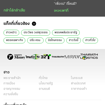
“เพื่อแม่” ที่ไหนดี?
กล้าได้กล้าเสีย
เหะหะพาที
แท็กที่เกี่ยวข้อง
ข่าวหน้า1
ประวิตร วงษ์สุวรรณ
พรรคพลังประชารัฐ
พรรคเฉพาะกิจ
ปรับ ครม.
นิรโทษกรรม
ข่าววันนี้
ข่าวทั่วไป
ข่าว
พระราชสำนัก
ทั่วไทย
ในกระแส
การเมือง
นโยบายรัฐ
ต่างประเทศ
อาชญากรรม
ยานยนต์
ราคาทองคำ
ความยั่งยืน