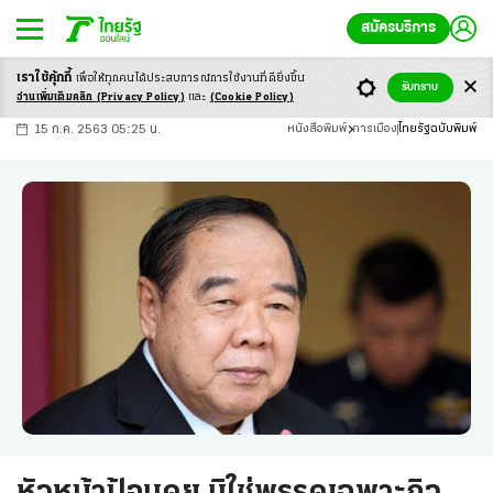
สมัครบริการ
เราใช้คุ้กกี้
เพื่อให้ทุกคนได้ประสบ
การณ์การใช้งานที่ดียิ่งขึ้น
+
ก
ก
-ก
รับทราบ
อ่านเพิ่มเติมคลิก
(Privacy Policy)
และ
(Cookie Policy)
15 ก.ค. 2563 05:25 น.
หนังสือพิมพ์
การเมือง
ไทยรัฐฉบับพิมพ์
หัวหน้าป้อมคุย มิใช่พรรคเฉพาะกิจ