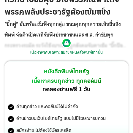
พรรคพลังประชารัฐต้องเข้มแข็ง
“บิ๊กตู่” ยันพร้อมรับฟังทุกกลุ่ม ขอบคุณทุกความเห็นสื่อสิ่ง
พิมพ์ จ่อคิวเปิดเวทีรับฟังประชาชนและ ส.ส. กำชับทุก
กระทรวงระมัด ระวังใช้งบฯเงินกู้ถูกสังคมจับตาเข้ม “บิ๊กป้อม”
เนื้อหาพิเศษเฉพาะสมาชิกหนังสือพิมพ์เท่านั้น
ประชุม ส.ส.ถกโควตารัฐมนตรี วางทิศทางการเมือง ย้ำ
พปชร.ไม่ใช่พรรคเฉพาะกิจทำแล้วเลิก โบ้ยปรับ ครม.เป็น
หนังสือพิมพ์ไทยรัฐ
เรื่องของนายกฯ
เนื้อหาครบทุกข่าว ทุกคอลัมน์
ทดลองอ่านฟรี 1 วัน
อ่านทุกข่าว และคอลัมน์ได้ไม่จำกัด
อ่านข่าวบนเว็บไซต์ไทยรัฐ แบบไม่มีโฆษณารบกวน
สมัครง่าย ไม่ต้องใช้บัตรเครดิต