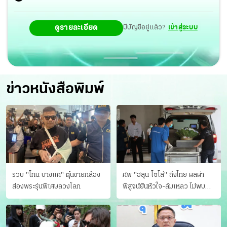
ดูรายละเอียด
มีบัญชีอยู่แล้ว?
เข้าสู่ระบบ
ข่าวหนังสือพิมพ์
รวบ "โทน บางแค" ตุ๋นขายกล้อง
ศพ "ฮลุน โซโล่" ถึงไทย ผลผ่า
ส่องพระรุ่นพิเศษลวงโลก
พิสูจน์ยันหัวใจ-ล้มเหลว ไม่พบ
บาดแผล