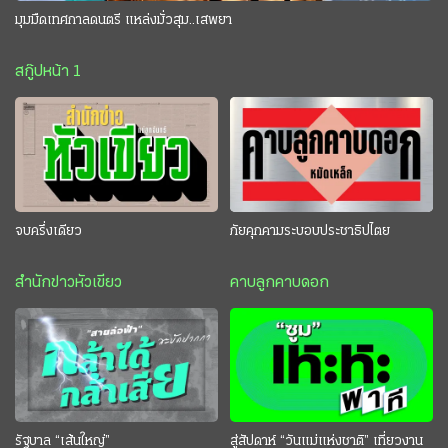
มุมมืดเทศกาลดนตรี แหล่งมั่วสุม..เสพยา
สกู๊ปหน้า 1
จบครึ่งเดียว
ภัยคุกคามระบอบประชาธิปไตย
สำนักข่าวหัวเขียว
คาบลูกคาบดอก
รัฐบาล “เส้นใหญ่”
สู่สัปดาห์ “วันแม่แห่งชาติ” เที่ยวงาน