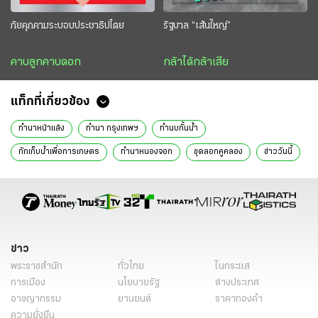
ภัยคุกคามระบอบประชาธิปไตย
รัฐบาล “เส้นใหญ่”
คาบลูกคาบดอก
กล้าได้กล้าเสีย
แท็กที่เกี่ยวข้อง
ทำนาหน้าแล้ง
ทำนา กรุงเทพฯ
ทำนบกั้นน้ำ
กักเก็บน้ำเพื่อการเกษตร
ทำนาหนองจอก
ขุดลอกคูคลอง
ข่าววันนี้
ข่าวทั่วไป
ข่าว
พระราชสำนัก
ทั่วไทย
ในกระแส
การเมือง
นโยบายรัฐ
ต่างประเทศ
อาชญากรรม
ยานยนต์
ราคาทองคำ
ความยั่งยืน