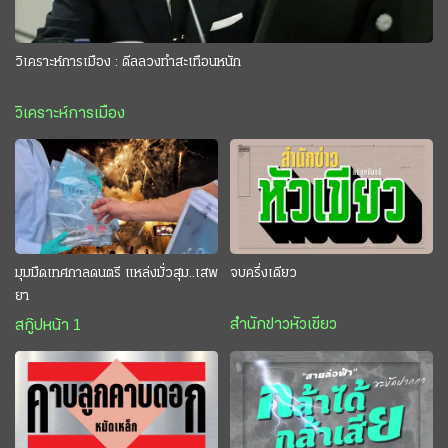
วิเคราะห์การเมือง : ดีลลวงทำสะเทือนหนัก
วิเคราะห์การเมือง
มุมมืดเทศกาลดนตรี แหล่งมั่วสุม..เสพ
จบครึ่งเดียว
ยา
สำนักข่าวหัวเขียว
สกู๊ปหน้า 1