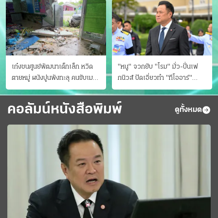
เก๋งชนศูนย์พัฒนาเด็กเล็ก หวิด
"หนู" จวกยับ "โรม" มั่ว-ปั่นเฟ
ตายหมู่ ผนังปูนพังทะลุ คนขับเมา
กนิวส์ ปัดเอี่ยวทํา "ทีโออาร์"
ยา
ต้นทางโกงสอบฉาว
คอลัมน์หนังสือพิมพ์
ดูทั้งหมด