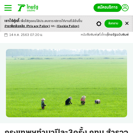
สมัครบริการ
เราใช้คุ้กกี้
เพื่อให้ทุกคนได้ประสบ
การณ์การใช้งานที่ดียิ่งขึ้น
+
ก
ก
-ก
รับทราบ
อ่านเพิ่มเติมคลิก
(Privacy Policy)
และ
(Cookie Policy)
14 ก.ค. 2563 07:20 น.
หนังสือพิมพ์
ทั่วไทย
ไทยรัฐฉบับพิมพ์
กรุงเทพฯทำนาปีละ3ครั้ง กทม.สำรวจ