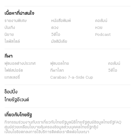
เนื้อหาที่น่าสนใจ
รายงานพิเศษ
หนังสือพิมพ์
คอลัมน์
บันเทิง
ดวง
หวย
นิยาย
วิดีโอ
Podcast
ไลฟ์สไตล์
มัลติมีเดีย
กีฬา
ฟุตบอลต่่างประเทศ
ฟุตบอลไทย
คอลัมน์
ไฟต์สปอร์ต
กีฬาโลก
วิดีโอ
แกลเลอรี่
Carabao 7-a-Side Cup
ช็อปปิ้ง
ไทยรัฐอีเวนต์
เกี่ยวกับไทยรัฐ
กิจกรรม
ร่วมงานกับเรา
เกี่ยวกับไทยรัฐ
มูลนิธิไทยรัฐ
ศูนย์ข้อมูลไทยรัฐ
FAQ
ศูนย์ช่วยเหลือ
นโยบายคุ้มครองข้อมูลส่วนบุคคลไทยรัฐกรุ๊ป
เงื่อนไขข้อตกลงการใช้บริการ
ติดต่อเรา
ติดต่อโฆษณา