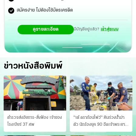
สมัครง่าย ไม่ต้องใช้บัตรเครดิต
ดูรายละเอียด
มีบัญชีอยู่แล้ว?
เข้าสู่ระบบ
ข่าวหนังสือพิมพ์
ตำรวจส่งอัยการ-สั่งฟ้อง เจ้าของ
"เต้ ดราก้อนไฟว์" หินถ่วงน้ำฆ่า
โรงเบียร์ 37 ศพ
ตัว นักร้องยุค 90 อืดเจ้าพระยา
แฟนหาตัววุ่น เครียดธุรกิจ!