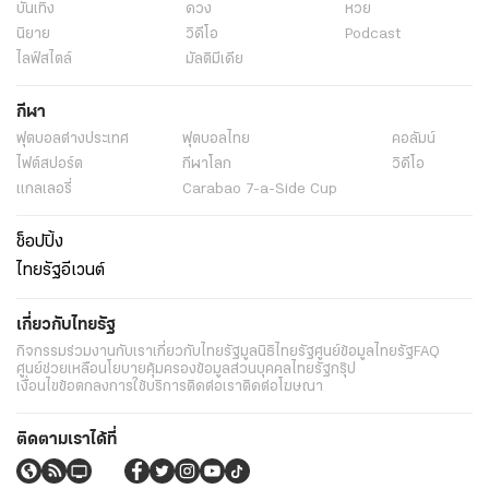
บันเทิง
ดวง
หวย
นิยาย
วิดีโอ
Podcast
ไลฟ์สไตล์
มัลติมีเดีย
กีฬา
ฟุตบอลต่่างประเทศ
ฟุตบอลไทย
คอลัมน์
ไฟต์สปอร์ต
กีฬาโลก
วิดีโอ
แกลเลอรี่
Carabao 7-a-Side Cup
ช็อปปิ้ง
ไทยรัฐอีเวนต์
เกี่ยวกับไทยรัฐ
กิจกรรม
ร่วมงานกับเรา
เกี่ยวกับไทยรัฐ
มูลนิธิไทยรัฐ
ศูนย์ข้อมูลไทยรัฐ
FAQ
ศูนย์ช่วยเหลือ
นโยบายคุ้มครองข้อมูลส่วนบุคคลไทยรัฐกรุ๊ป
เงื่อนไขข้อตกลงการใช้บริการ
ติดต่อเรา
ติดต่อโฆษณา
ติดตามเราได้ที่