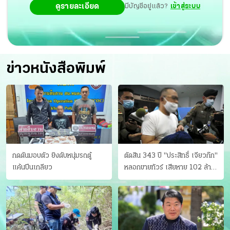
ดูรายละเอียด
มีบัญชีอยู่แล้ว?
เข้าสู่ระบบ
ข่าวหนังสือพิมพ์
กดดันมอบตัว ยิงดับหนุ่มรถตู้
ตัดสิน 343 ปี "ประสิทธิ์ เจียวก๊ก"
แค้นปีนเกลียว
หลอกขายทัวร์ เสียหาย 102 ล้าน
มีเหยื่อ 173 คน