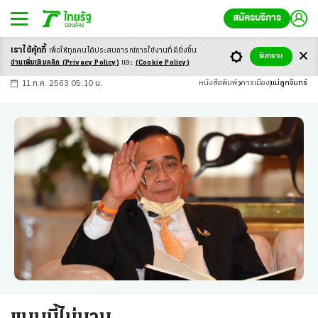
สมัครบริการ
เราใช้คุ้กกี้
เพื่อให้ทุกคนได้ประสบ
การณ์การใช้งานที่ดียิ่งขึ้น
+
ก
ก
-ก
รับทราบ
อ่านเพิ่มเติมคลิก
(Privacy Policy)
และ
(Cookie Policy)
11 ก.ค. 2563 05:10 น.
หนังสือพิมพ์
การเมือง
แม่ลูกจันทร์
แบบนี้ไม่นาน