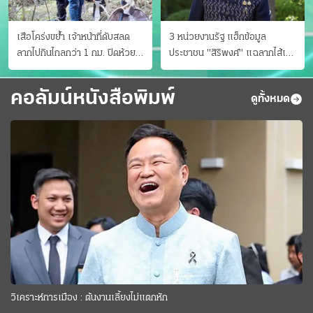
เสือโคร่งขย้ำ เจ้าหน้าที่ดับสลด
3 หน่วยงานรัฐ แฮ็กข้อมูล
ลากไปกินไกลกว่า 1 กม. ปิดห้วย
ประชาชน "สิริพงศ์" แฉลากไส้เอง
ขาแข้งชั่วคราว
"หนู" กอด "หนิม" สยบลือ
คอลัมน์หนังสือพิมพ์
ดูทั้งหมด
วิเคราะห์การเมือง : ต้นงานเลี้ยงไม่แตกหัก