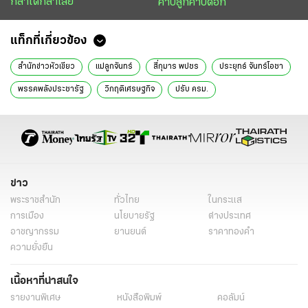
กล้าได้กล้าเสีย
คาบลูกคาบดอก
แท็กที่เกี่ยวข้อง
สำนักข่าวหัวเขียว
แม่ลูกจันทร์
สี่กุมาร พปชร
ประยุทธ์ จันทร์โอชา
พรรคพลังประชารัฐ
วิกฤติเศรษฐกิจ
ปรับ ครม.
ข่าว
พระราชสำนัก
ทั่วไทย
ในกระแส
การเมือง
นโยบายรัฐ
ต่างประเทศ
อาชญากรรม
ยานยนต์
ราคาทองคำ
ความยั่งยืน
เนื้อหาที่น่าสนใจ
รายงานพิเศษ
หนังสือพิมพ์
คอลัมน์