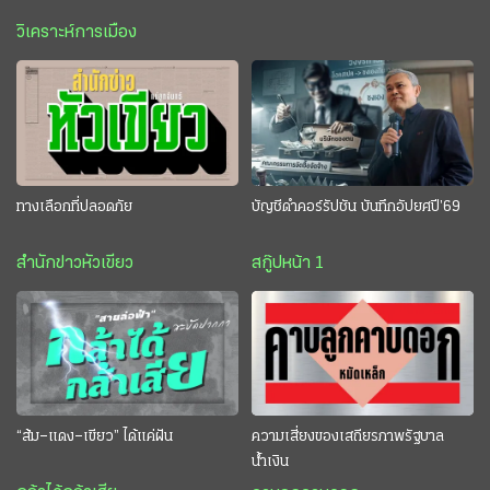
วิเคราะห์การเมือง
ทางเลือกที่ปลอดภัย
บัญชีดำคอร์รัปชัน บันทึกอัปยศปี’69
สำนักข่าวหัวเขียว
สกู๊ปหน้า 1
“ส้ม–แดง–เขียว” ได้แค่ฝัน
ความเสี่ยงของเสถียรภาพรัฐบาล
น้ำเงิน