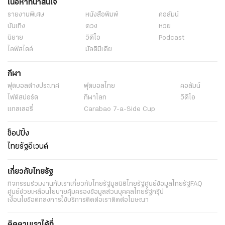
เนื้อหาที่น่าสนใจ
รายงานพิเศษ
หนังสือพิมพ์
คอลัมน์
บันเทิง
ดวง
หวย
นิยาย
วิดีโอ
Podcast
ไลฟ์สไตล์
มัลติมีเดีย
กีฬา
ฟุตบอลต่่างประเทศ
ฟุตบอลไทย
คอลัมน์
ไฟต์สปอร์ต
กีฬาโลก
วิดีโอ
แกลเลอรี่
Carabao 7-a-Side Cup
ช็อปปิ้ง
ไทยรัฐอีเวนต์
เกี่ยวกับไทยรัฐ
กิจกรรม
ร่วมงานกับเรา
เกี่ยวกับไทยรัฐ
มูลนิธิไทยรัฐ
ศูนย์ข้อมูลไทยรัฐ
FAQ
ศูนย์ช่วยเหลือ
นโยบายคุ้มครองข้อมูลส่วนบุคคลไทยรัฐกรุ๊ป
เงื่อนไขข้อตกลงการใช้บริการ
ติดต่อเรา
ติดต่อโฆษณา
ติดตามเราได้ที่