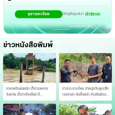
ดูรายละเอียด
มีบัญชีอยู่แล้ว?
เข้าสู่ระบบ
ข่าวหนังสือพิมพ์
ภาคเหนือฝนหนัก น้ำท่วมหลาย
ปวส.กะซวกโหด ฆ่าหนุ่มจีนลูกเสี่ย
จังหวัด นํ้าบ่าเชียงใหม่ ที่
เจอคาตา-หึงขึ้นหน้า ค้างคืนห้อง
แม่ฮ่องสอน ซัดสะพานขาด
แฟนสาว