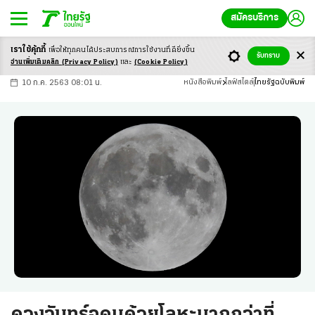
สมัครบริการ
เราใช้คุ้กกี้
เพื่อให้ทุกคนได้ประสบ
การณ์การใช้งานที่ดียิ่งขึ้น
+
ก
ก
-ก
รับทราบ
อ่านเพิ่มเติมคลิก
(Privacy Policy)
และ
(Cookie Policy)
10 ก.ค. 2563 08:01 น.
หนังสือพิมพ์
ไลฟ์สไตล์
ไทยรัฐฉบับพิมพ์
ดวงจันทร์อุดมด้วยโลหะมากกว่าที่