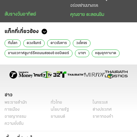
อร่อยย่านบางแค
สับรางวันอาทิตย์
คุณชาย ตะลอนชิม
แท็กที่เกี่ยวข้อง
ทันโลก
ดวงจันทร์
ดาวอังคาร
วงโคจร
ยานอวกาศลูนาร์รีคอนเนสซองซ์ ออบิเตอร์
นาซา
หลุมอุกกาบาต
อื่นๆ
ข่าว
พระราชสำนัก
ทั่วไทย
ในกระแส
การเมือง
นโยบายรัฐ
ต่างประเทศ
อาชญากรรม
ยานยนต์
ราคาทองคำ
ความยั่งยืน