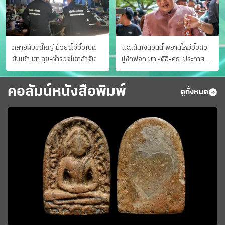
ทลายผับขาใหญ่ มั่วยาโจ๋อื้อเปิด
แฉเส้นเงินวันนี้ พยานใหม่ฮั้วสว.
ยันเช้า มท.ลุย-ตำรวจไม่กล้าจับ
ขู่ซักฟอก มท.-ดีอี-ศธ. ประกาศ
บัญชีท้องถิ่น
คอลัมน์หนังสือพิมพ์
ดูทั้งหมด