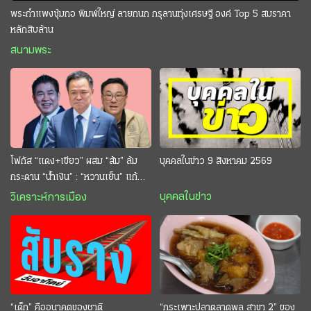
พระกำแพงซุ้มกอ พิมพ์ใหญ่ ลายกนก กรุลานทุ่งเศรษฐี องค์ Top 5 สมราคา
หลักสิบล้าน
สนามพระ
โฟกัส “แดง+เขียว” ผสม “ส้ม” ล้ม
บุคคลในข่าว 9 สิงหาคม 2569
กระดาน “นํ้าเงิน” : “หวานเย็น” แก้
กระหาย “อนุทิน” ดักตีกินสบาย
บุคคลในข่าว
วิเคราะห์การเมือง
“เด็ก” คืออนาคตของชาติ
“กระเพาะปลาตลาดพลู สาขา 2” ของ