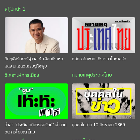
สกู๊ปหน้า 1
วิกฤติศรัทธารัฐบาล 4 เดือนดิ่งเหว :
กสทช.อัมพาต–ถึงเวลาโละบอร์ด
ผลงานเหลวเศรษฐกิจฟุบ
หมายเหตุประเทศไทย
วิเคราะห์การเมือง
อำลา “ประกิต อภิสารธนรักษ์” ตำนาน
บุคคลในข่าว 10 สิงหาคม 2569
วงการโฆษณาไทย