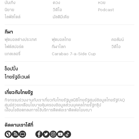
บันเทิง
ดวง
หวย
นิยาย
วิดีโอ
Podcast
ไลฟ์สไตล์
มัลติมีเดีย
กีฬา
ฟุตบอลต่่างประเทศ
ฟุตบอลไทย
คอลัมน์
ไฟต์สปอร์ต
กีฬาโลก
วิดีโอ
แกลเลอรี่
Carabao 7-a-Side Cup
ช็อปปิ้ง
ไทยรัฐอีเวนต์
เกี่ยวกับไทยรัฐ
กิจกรรม
ร่วมงานกับเรา
เกี่ยวกับไทยรัฐ
มูลนิธิไทยรัฐ
ศูนย์ข้อมูลไทยรัฐ
FAQ
ศูนย์ช่วยเหลือ
นโยบายคุ้มครองข้อมูลส่วนบุคคลไทยรัฐกรุ๊ป
เงื่อนไขข้อตกลงการใช้บริการ
ติดต่อเรา
ติดต่อโฆษณา
ติดตามเราได้ที่