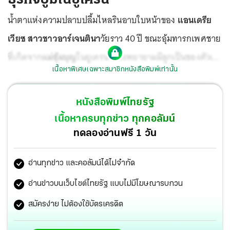
น้ำตาแห่งความปลาบปลื้มไหลรินอาบใบหน้าของ
แอนเดรีย
เวียซ สาวชาวอาร์เจนตินา
วัยราว 40 ปี ขณะอุ้มทารกเพศชาย
ที่เกิดจาก
แม่อุ้มบุญ
ในยูเครน หลังพยายามมีลูกเป็นของตัวเอง
เนื้อหาพิเศษเฉพาะสมาชิกหนังสือพิมพ์เท่านั้น
นาน 9 ปี แม้สุดท้ายฝันเป็นจริงแต่ตั้งอยู่บนธุรกิจแม่
อุ้มบุญที่
ถูกกฎหมาย
ในยูเครน ซึ่งยังช่วยจุดประกายความฝันของคนที่
หนังสือพิมพ์ไทยรัฐ
อยากเป็นพ่อคนแม่คนอีกหลายพันชีวิต และเป็นหนึ่งในไม่กี่
เนื้อหาครบทุกข่าว ทุกคอลัมน์
ประเทศบนโลกนี้ที่อนุญาตให้ทำในเชิงพาณิชย์สำหรับชาวต่าง
ทดลองอ่านฟรี 1 วัน
ชาติ
อ่านทุกข่าว และคอลัมน์ได้ไม่จำกัด
อ่านข่าวบนเว็บไซต์ไทยรัฐ แบบไม่มีโฆษณารบกวน
สมัครง่าย ไม่ต้องใช้บัตรเครดิต