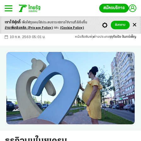
สมัครบริการ
เราใช้คุ้กกี้
เพื่อให้ทุกคนได้ประสบ
การณ์การใช้งานที่ดียิ่งขึ้น
+
ก
ก
-ก
รับทราบ
อ่านเพิ่มเติมคลิก
(Privacy Policy)
และ
(Cookie Policy)
10 ก.ค. 2563 05:01 น.
หนังสือพิมพ์
ต่างประเทศ
ฤทัยรัช จันทร์เพ็ญ
ธุรกิจบูมในยูเครน