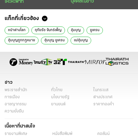
บุคคลในข่าว
เหะหะพาที
แท็กที่เกี่ยวข้อง
หน้าต่างโลก
ฤทัยรัช จันทร์เพ็ญ
อุ้มบุญ
ยูเครน
อุ้มบุญถูกกฎหมาย
อุ้มบุญ ยูเครน
แม่อุ้มบุญ
ข่าว
พระราชสำนัก
ทั่วไทย
ในกระแส
การเมือง
นโยบายรัฐ
ต่างประเทศ
อาชญากรรม
ยานยนต์
ราคาทองคำ
ความยั่งยืน
เนื้อหาที่น่าสนใจ
รายงานพิเศษ
หนังสือพิมพ์
คอลัมน์