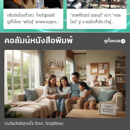
เส้นเงินโกงฮั้วสว. โยงรัฐมนตรี
“เทพศิรินทร์ นนทบุรี” ผวา “แชต
ภูมิใจไทย “พริษฐ์” พาพยานลุยแฉ
ไลน์” ขู่ จะลงมือซ้ำอีก ทําผู้
มีโอนให้คนกกต.ด้วย
ปกครองแตกตื่นแจ้งตำรวจ
คอลัมน์หนังสือพิมพ์
ดูทั้งหมด
เร่งฉีดวัคซีนทางใจ รักษา..วิกฤติสังคม