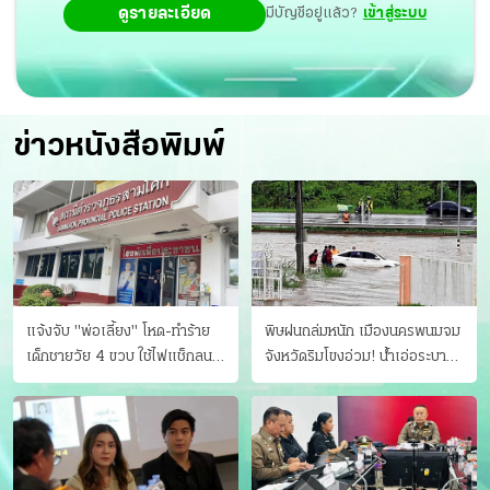
ดูรายละเอียด
มีบัญชีอยู่แล้ว?
เข้าสู่ระบบ
ข่าวหนังสือพิมพ์
แจ้งจับ "พ่อเลี้ยง" โหด-ทําร้าย
พิษฝนถล่มหนัก เมืองนครพนมจม
เด็กชายวัย 4 ขวบ ใช้ไฟแช็กลน
จังหวัดริมโขงอ่วม! นํ้าเอ่อระบาย
บาดเจ็บ
ไม่ทัน แม่ปิงทะลักล้น