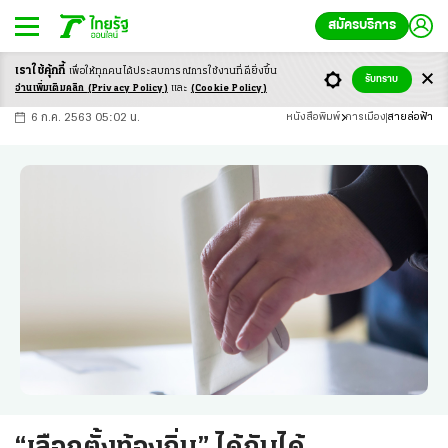
สมัครบริการ
เราใช้คุ้กกี้
เพื่อให้ทุกคนได้ประสบ
การณ์การใช้งานที่ดียิ่งขึ้น
+
ก
ก
-ก
รับทราบ
อ่านเพิ่มเติมคลิก
(Privacy Policy)
และ
(Cookie Policy)
6 ก.ค. 2563 05:02 น.
หนังสือพิมพ์
การเมือง
สายล่อฟ้า
“เลือกตั้งท้องถิ่น” ได้กับได้