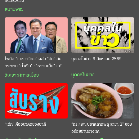
หลักสิบล้าน
สนามพระ
โฟกัส “แดง+เขียว” ผสม “ส้ม” ล้ม
บุคคลในข่าว 9 สิงหาคม 2569
กระดาน “นํ้าเงิน” : “หวานเย็น” แก้
กระหาย “อนุทิน” ดักตีกินสบาย
บุคคลในข่าว
วิเคราะห์การเมือง
“เด็ก” คืออนาคตของชาติ
“กระเพาะปลาตลาดพลู สาขา 2” ของ
อร่อยย่านบางแค