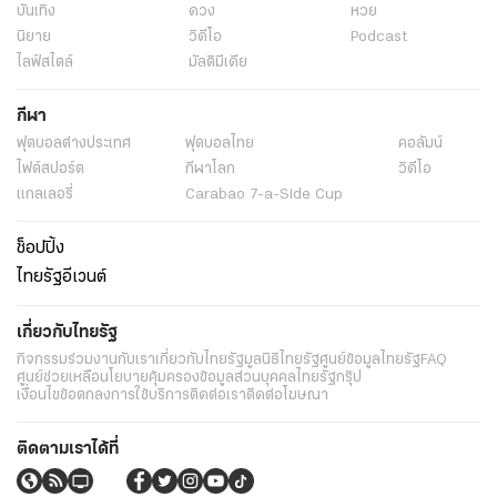
บันเทิง
ดวง
หวย
นิยาย
วิดีโอ
Podcast
ไลฟ์สไตล์
มัลติมีเดีย
กีฬา
ฟุตบอลต่่างประเทศ
ฟุตบอลไทย
คอลัมน์
ไฟต์สปอร์ต
กีฬาโลก
วิดีโอ
แกลเลอรี่
Carabao 7-a-Side Cup
ช็อปปิ้ง
ไทยรัฐอีเวนต์
เกี่ยวกับไทยรัฐ
กิจกรรม
ร่วมงานกับเรา
เกี่ยวกับไทยรัฐ
มูลนิธิไทยรัฐ
ศูนย์ข้อมูลไทยรัฐ
FAQ
ศูนย์ช่วยเหลือ
นโยบายคุ้มครองข้อมูลส่วนบุคคลไทยรัฐกรุ๊ป
เงื่อนไขข้อตกลงการใช้บริการ
ติดต่อเรา
ติดต่อโฆษณา
ติดตามเราได้ที่