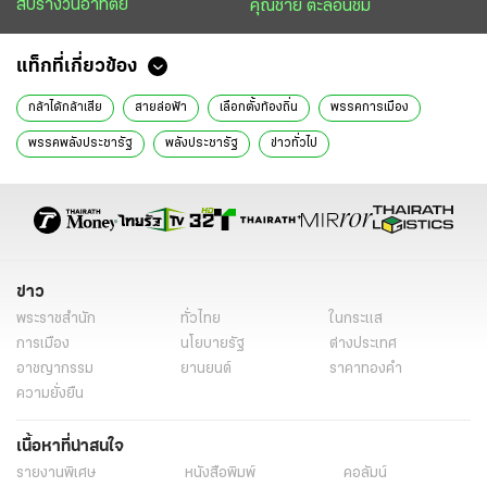
สับรางวันอาทิตย์
คุณชาย ตะลอนชิม
แท็กที่เกี่ยวข้อง
กล้าได้กล้าเสีย
สายล่อฟ้า
เลือกตั้งท้องถิ่น
พรรคการเมือง
พรรคพลังประชารัฐ
พลังประชารัฐ
ข่าวทั่วไป
ข่าว
พระราชสำนัก
ทั่วไทย
ในกระแส
การเมือง
นโยบายรัฐ
ต่างประเทศ
อาชญากรรม
ยานยนต์
ราคาทองคำ
ความยั่งยืน
เนื้อหาที่น่าสนใจ
รายงานพิเศษ
หนังสือพิมพ์
คอลัมน์