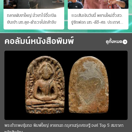
ทลายผับขาใหญ่ มั่วยาโจ๋อื้อเปิด
แฉเส้นเงินวันนี้ พยานใหม่ฮั้วสว.
ยันเช้า มท.ลุย-ตำรวจไม่กล้าจับ
ขู่ซักฟอก มท.-ดีอี-ศธ. ประกาศ
บัญชีท้องถิ่น
คอลัมน์หนังสือพิมพ์
ดูทั้งหมด
พระกำแพงซุ้มกอ พิมพ์ใหญ่ ลายกนก กรุลานทุ่งเศรษฐี องค์ Top 5 สมราคา