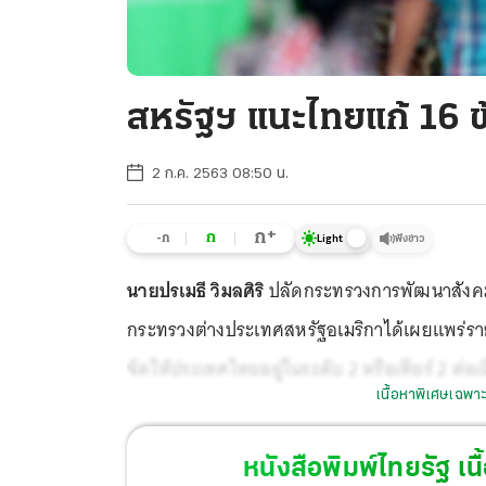
สหรัฐฯ แนะไทยแก้ 16 ข้
2 ก.ค. 2563 08:50 น.
+
ก
ก
-ก
ฟังข่าว
Light
นายปรเมธี วิมลศิริ
ปลัดกระทรวงการพัฒนาสังคมแ
กระทรวงต่างประเทศสหรัฐอเมริกาได้เผยแพร่รา
จัดให้ประเทศไทยอยู่ในระดับ 2 หรือเทียร์ 2 ต่อเนื่
เนื้อหาพิเศษเฉพาะ
อยู่ในระดับที่น่าพอใจ ซึ่งทุกภาคส่วนยังคงต้
มนุษย์อย่างต่อเนื่อง
หนังสือพิมพ์ไทยรัฐ
เนื