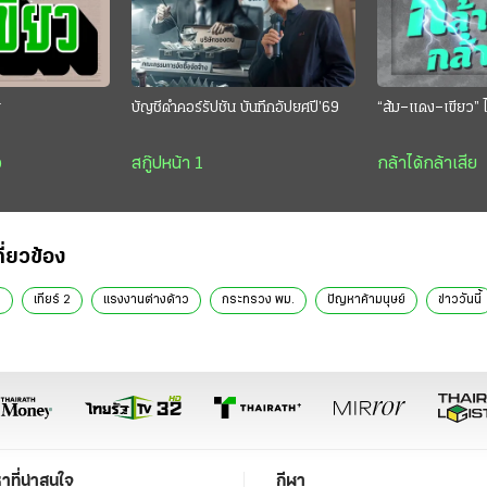
ย
บัญชีดำคอร์รัปชัน บันทึกอัปยศปี’69
“ส้ม–แดง–เขียว” ไ
ว
สกู๊ปหน้า 1
กล้าได้กล้าเสีย
กี่ยวข้อง
ต
เทียร์ 2
แรงงานต่างด้าว
กระทรวง พม.
ปัญหาค้ามนุษย์
ข่าววันนี้
หาที่น่าสนใจ
กีฬา