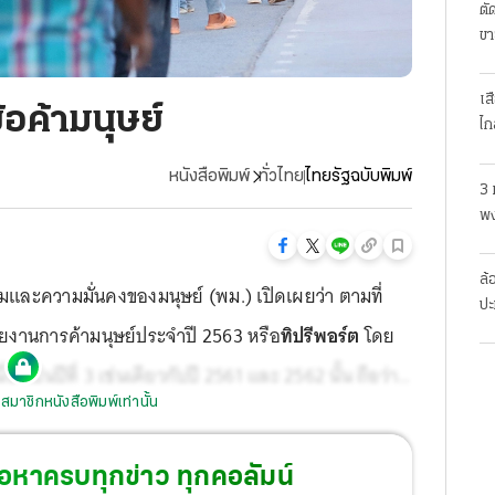
ตั
ขา
เส
อค้ามนุษย์
ไก
หนังสือพิมพ์
ทั่วไทย
ไทยรัฐฉบับพิมพ์
3 
พง
สย
ล้
ละความมั่นคงของมนุษย์ (พม.) เปิดเผยว่า ตามที่
ปะ
ยงานการค้ามนุษย์ประจำปี 2563 หรือ
ทิปรีพอร์ต
โดย
องเป็นปีที่ 3 เช่นเดียวกับปี 2561 และ 2562 นั้น ถือว่า
สมาชิกหนังสือพิมพ์เท่านั้น
องเพิ่มความพยายามในการป้องกันและแก้ไขปัญหาการค้า
้อหาครบทุกข่าว ทุกคอลัมน์