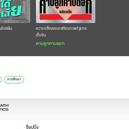
ด้แค่ฝัน
ความเสี่ยงของเสถียรภาพรัฐบาล
น้ำเงิน
คาบลูกคาบดอก
การศึกษา
ช็อปปิ้ง