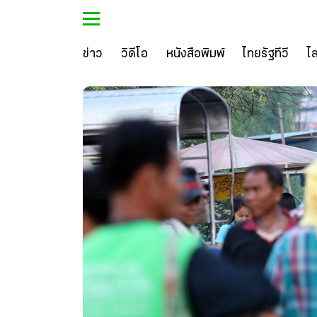
ข่าว
วิดีโอ
หนังสือพิมพ์
ไทยรัฐทีวี
ไ