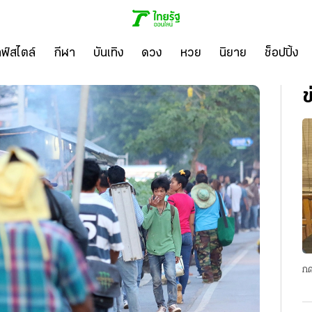
ลฟ์สไตล์
กีฬา
บันเทิง
ดวง
หวย
นิยาย
ช็อปปิ้ง
ข
กด