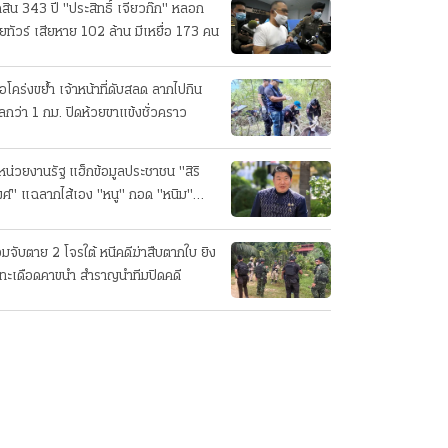
ดสิน 343 ปี "ประสิทธิ์ เจียวก๊ก" หลอก
ยทัวร์ เสียหาย 102 ล้าน มีเหยื่อ 173 คน
ือโคร่งขย้ำ เจ้าหน้าที่ดับสลด ลากไปกิน
ลกว่า 1 กม. ปิดห้วยขาแข้งชั่วคราว
หน่วยงานรัฐ แฮ็กข้อมูลประชาชน "สิริ
ศ์" แฉลากไส้เอง "หนู" กอด "หนิม"
บลือ
อมจับตาย 2 โจรใต้ หนีคดีฆ่าสืบตากใบ ยิง
ทะเดือดคาขนำ สำราญนำทีมปิดคดี