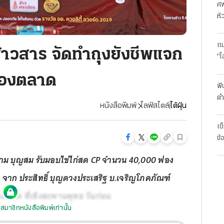
ศพ
หั
แม
ข้าวสาร จัดทำถุงยังชีพแจก
"ไ
ลองตลาด
ฟั
ตำ
หนังสือพิมพ์
ไลฟ์สไตล์
ไต้ฝุ่น
มา
เช
ข้
สยาม บุญสม รับมอบไข่ไก่สด CP จำนวน 40,000 ฟอง
ด จาก ประสิทธิ์ บุญดวงประเสริฐ บ.เจริญโภคภัณฑ์
าด ที่เชิงสะพานพุทธ วันก่อน.
สมาชิกหนังสือพิมพ์เท่านั้น