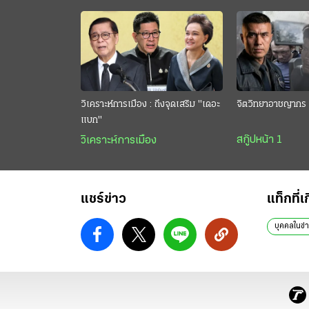
วิเคราะห์การเมือง : ถึงจุดเสริม "เดอะ
จิตวิทยาอาชญากร 
แบก"
สกู๊ปหน้า 1
วิเคราะห์การเมือง
แชร์ข่าว
แท็กที่เ
บุคคลในข่