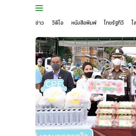
ข่าว
วิดีโอ
หนังสือพิมพ์
ไทยรัฐทีวี
ไ