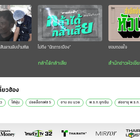
สันดานดิบอำมหิต
ไม่ถึง “นักการเมือง”
ยอมถอดใจ
กล้าได้กล้าเสีย
สำนักข่าวหัวเขีย
กี่ยวข้อง
าว
ไต้ฝุ่น
ปลดล็อกเฟส 5
อาบ อบ นวด
พ.ร.ก.ฉุกเฉิน
ต่ออายุ พ.ร.ก.