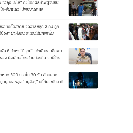
 "ฮลุน โซโล่" ถึงไทย ผลผ่าพิสูจน์ยัน
วใจ-ล้มเหลว ไม่พบบาดแผล
่รัสเซียใจสลาย จัดอาลัยลูก 2 คน ถูก
อ้ป๋อง" ฆ่าฝังดิน สแกนไม่มีศพเพิ่ม
นผิด 6 ข้อหา "ธีรุตม์" เจ้าตัวหลบสื่อพบ
รวจ ปัดเอี่ยวโกงสอบท้องถิ่น จ่อบี้รํ่ารวย
กปกติ
็กหมด 300 กรมใน 30 วัน ล้อมคอก
อมูลบุคคลหลุด "อนุดิษฐ์" ขยี้ภัยระดับชาติ