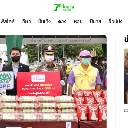
ลฟ์สไตล์
กีฬา
บันเทิง
ดวง
หวย
นิยาย
ช็อปปิ้ง
ข
รว