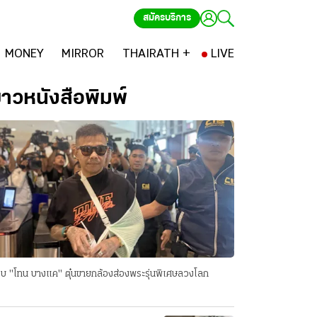
สมัครบริการ
MONEY
MIRROR
THAIRATH +
LIVE
่าวหนังสือพิมพ์
บ "โทน บางแค" ตุ๋นขายกล้องส่องพระรุ่นพิเศษลวงโลก