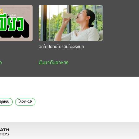
อกไก่ปั่นกับโปรตีนไม่ตรงปก
ว
มันมากับอาหาร
ฉุกเฉิน
โควิด-19