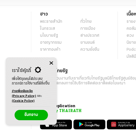
ข่าว
เนื้อ
พระราชสำนัก
ทั่วไทย
รายง
ในกระแส
การเมือง
คอลัม
นโยบายรัฐ
ต่างประเทศ
ดวง
อาชญากรรม
ยานยนต์
นิยาย
ราคาทองคำ
ความยั่งยืน
Podc
มัลติม
เราใช้คุ้กกี้
เกี่ยวกับไทยรัฐ
กิจกรรม
ร่วมงานกับเรา
เกี่ยวกับไทยรัฐ
มูลนิธิไทยรัฐ
ศูนย์ข้อ
เพื่อให้ทุกคนได้ประสบ
เงื่อนไขข้อตกลงการใช้บริการ
ติดต่อเรา
ติดต่อโฆษณา
การณ์การใช้งานที่ดียิ่งขึ้น
อ่านเพิ่มเติมคลิก
(Privacy Policy)
และ
(Cookie Policy)
Application
My THAIRATH
รับทราบ