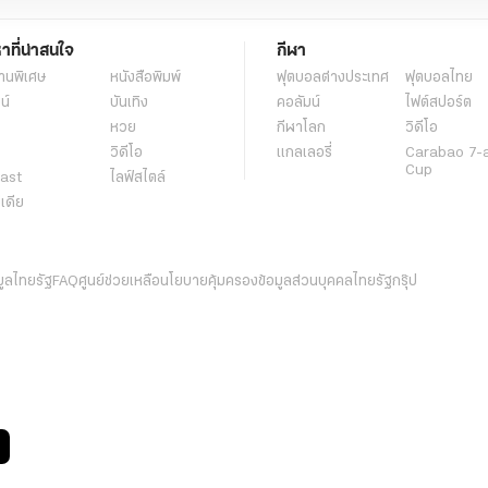
หาที่น่าสนใจ
กีฬา
านพิเศษ
หนังสือพิมพ์
ฟุตบอลต่่างประเทศ
ฟุตบอลไทย
น์
บันเทิง
คอลัมน์
ไฟต์สปอร์ต
หวย
กีฬาโลก
วิดีโอ
วิดีโอ
แกลเลอรี่
Carabao 7-
Cup
ast
ไลฟ์สไตล์
ีเดีย
มูลไทยรัฐ
FAQ
ศูนย์ช่วยเหลือ
นโยบายคุ้มครองข้อมูลส่วนบุคคลไทยรัฐกรุ๊ป