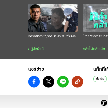
จิตวิทยาอาชญากร สันดานดิบอำมหิต
ไม่ถึง “นักการเมือง
สกู๊ปหน้า 1
กล้าได้กล้าเสีย
แชร์ข่าว
แท็กที่เ
ภัยแล้ง