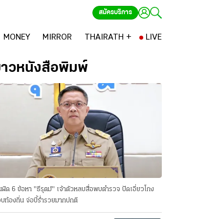
สมัครบริการ
MONEY
MIRROR
THAIRATH +
LIVE
่าวหนังสือพิมพ์
นผิด 6 ข้อหา "ธีรุตม์" เจ้าตัวหลบสื่อพบตำรวจ ปัดเอี่ยวโกง
บท้องถิ่น จ่อบี้รํ่ารวยมากปกติ