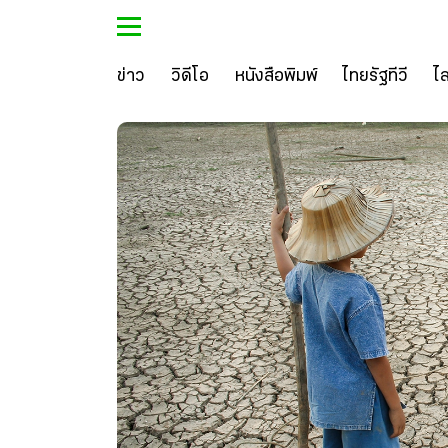
ข่าว
วิดีโอ
หนังสือพิมพ์
ไทยรัฐทีวี
ไ