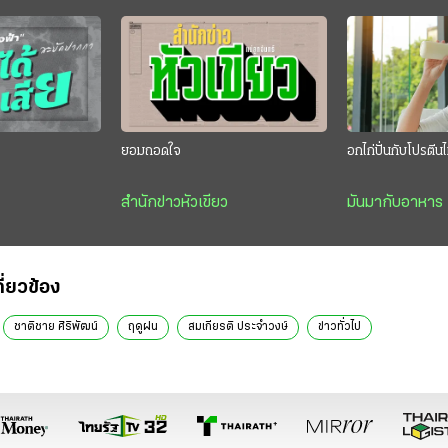
”
ยอมถอดใจ
อกไก่ปั่นกับโปรตี
สำนักข่าวหัวเขียว
มันมากับอาหาร
กี่ยวข้อง
ชาติชาย ศิริพัฒน์
ฤดูฝน
สมเกียรติ ประจำวงษ์
ข่าวทั่วไป