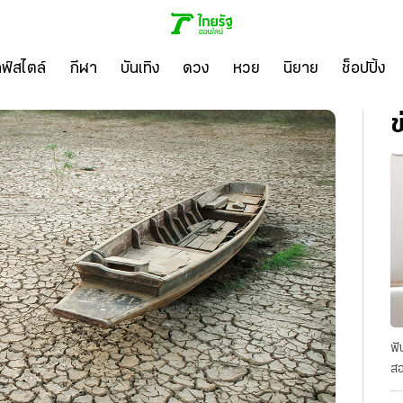
ลฟ์สไตล์
กีฬา
บันเทิง
ดวง
หวย
นิยาย
ช็อปปิ้ง
ข
ฟั
สอ