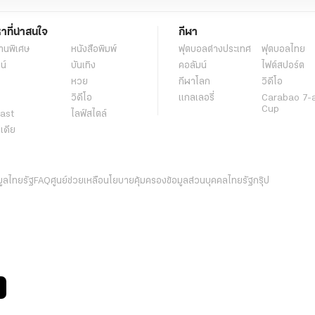
หาที่น่าสนใจ
กีฬา
านพิเศษ
หนังสือพิมพ์
ฟุตบอลต่่างประเทศ
ฟุตบอลไทย
น์
บันเทิง
คอลัมน์
ไฟต์สปอร์ต
หวย
กีฬาโลก
วิดีโอ
วิดีโอ
แกลเลอรี่
Carabao 7-
Cup
ast
ไลฟ์สไตล์
ีเดีย
มูลไทยรัฐ
FAQ
ศูนย์ช่วยเหลือ
นโยบายคุ้มครองข้อมูลส่วนบุคคลไทยรัฐกรุ๊ป