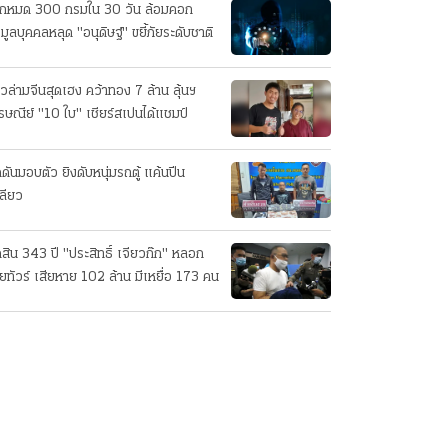
็กหมด 300 กรมใน 30 วัน ล้อมคอก
อมูลบุคคลหลุด "อนุดิษฐ์" ขยี้ภัยระดับชาติ
วล่ามจีนสุดเฮง คว้าทอง 7 ล้าน ลุ้นฯ
รษณีย์ "10 ใบ" เชียร์สเปนได้แชมป์
ดันมอบตัว ยิงดับหนุ่มรถตู้ แค้นปีน
ลียว
ดสิน 343 ปี "ประสิทธิ์ เจียวก๊ก" หลอก
ยทัวร์ เสียหาย 102 ล้าน มีเหยื่อ 173 คน