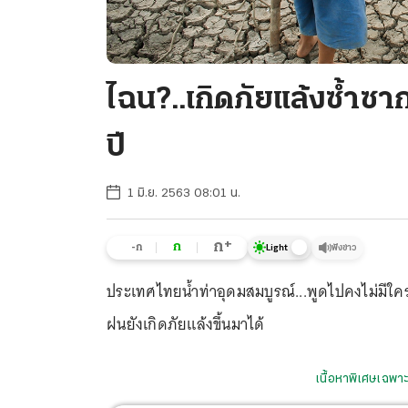
ไฉน?..เกิดภัยแล้งซ้ำซาก
ปี
1 มิ.ย. 2563 08:01 น.
+
ก
ก
-ก
ฟังข่าว
Light
ประเทศไทยน้ำท่าอุดมสมบูรณ์...พูดไปคงไม่มีใคร
ฝนยังเกิดภัยแล้งขึ้นมาได้
เนื้อหาพิเศษเฉพาะ