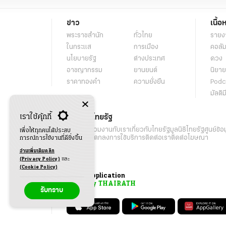
ข่าว
เนื้อ
พระราชสำนัก
ทั่วไทย
รายง
ในกระแส
การเมือง
คอลัม
นโยบายรัฐ
ต่างประเทศ
ดวง
อาชญากรรม
ยานยนต์
นิยาย
ราคาทองคำ
ความยั่งยืน
Podc
มัลติม
เราใช้คุ้กกี้
เกี่ยวกับไทยรัฐ
กิจกรรม
ร่วมงานกับเรา
เกี่ยวกับไทยรัฐ
มูลนิธิไทยรัฐ
ศูนย์ข้อ
เพื่อให้ทุกคนได้ประสบ
เงื่อนไขข้อตกลงการใช้บริการ
ติดต่อเรา
ติดต่อโฆษณา
การณ์การใช้งานที่ดียิ่งขึ้น
อ่านเพิ่มเติมคลิก
(Privacy Policy)
และ
(Cookie Policy)
Application
My THAIRATH
รับทราบ