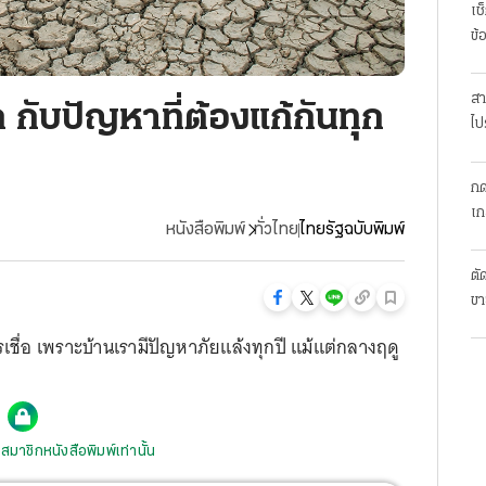
เช
ข้
สา
 กับปัญหาที่ต้องแก้กันทุก
ไป
กด
เก
หนังสือพิมพ์
ทั่วไทย
ไทยรัฐฉบับพิมพ์
ตั
ขา
เชื่อ เพราะบ้านเรามีปัญหาภัยแล้งทุกปี แม้แต่กลางฤดู
สมาชิกหนังสือพิมพ์เท่านั้น