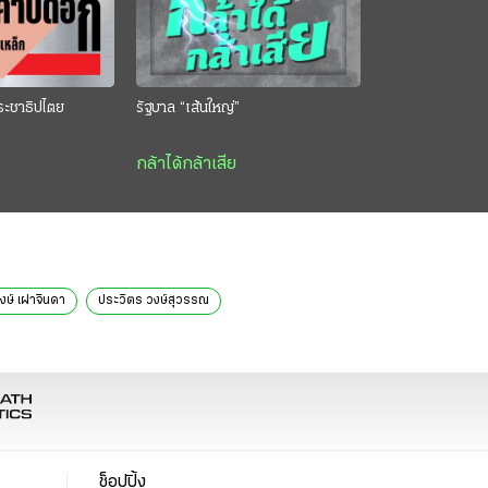
ระชาธิปไตย
รัฐบาล “เส้นใหญ่”
กล้าได้กล้าเสีย
งษ์ เผ่าจินดา
ประวิตร วงษ์สุวรรณ
ช็อปปิ้ง