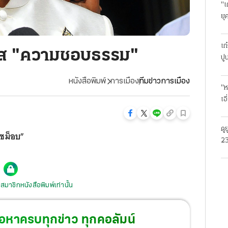
"เ
ยุ
ธุ
เก
วรัส "ความชอบธรรม"
ปู
หนังสือพิมพ์
การเมือง
ทีมข่าวการเมือง
"ห
เอ
ดู
ลชม็อบ”
23
โร
สมาชิกหนังสือพิมพ์เท่านั้น
้อหาครบทุกข่าว ทุกคอลัมน์