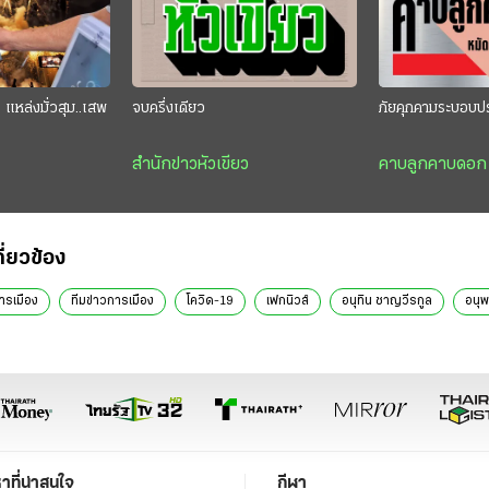
แหล่งมั่วสุม..เสพ
จบครึ่งเดียว
ภัยคุกคามระบอบป
สำนักข่าวหัวเขียว
คาบลูกคาบดอก
กี่ยวข้อง
ารเมือง
ทีมข่าวการเมือง
โควิด-19
เฟกนิวส์
อนุทิน ชาญวีรกูล
อนุพ
หาที่น่าสนใจ
กีฬา