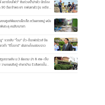
ต้ ดราก้อนไฟว์" หินถ่วงน้ำฆ่าตัว นักร้อง
ค 90 อืดเจ้าพระยา แฟนหาตัววุ่น เครียด
รกิจ!
๋งชนศูนย์พัฒนาเด็กเล็ก หวิดตายหมู่ ผนัง
นพังทะลุ คนขับเมายา
นู" จวกยับ "โรม" มั่ว-ปั่นเฟกนิวส์ ปัด
ี่ยวทํา "ทีโออาร์" ต้นทางโกงสอบฉาว
ยูทูบกราดยิง ม.3 ติดเกม ฆ่า 8 ศพ-เจ็บ
 วางแผนยิงปู่-ย่าคาบ้าน รัวสังหารใน
งเรียนทีละคน