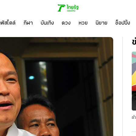
ลฟ์สไตล์
กีฬา
บันเทิง
ดวง
หวย
นิยาย
ช็อปปิ้ง
ข
ตำ