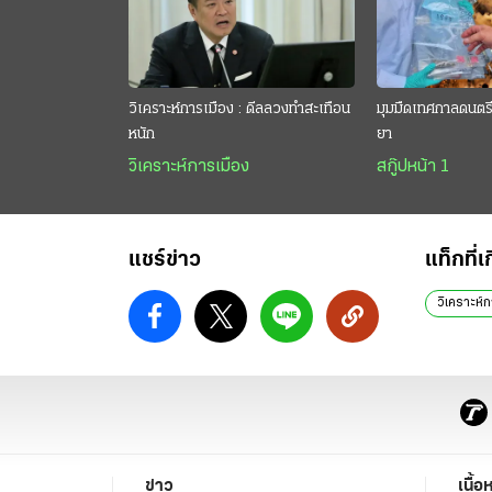
วิเคราะห์การเมือง : ดีลลวงทำสะเทือน
มุมมืดเทศกาลดนตรี 
หนัก
ยา
วิเคราะห์การเมือง
สกู๊ปหน้า 1
แชร์ข่าว
แท็กที่เ
วิเคราะห์ก
ข่าว
เนื้อ