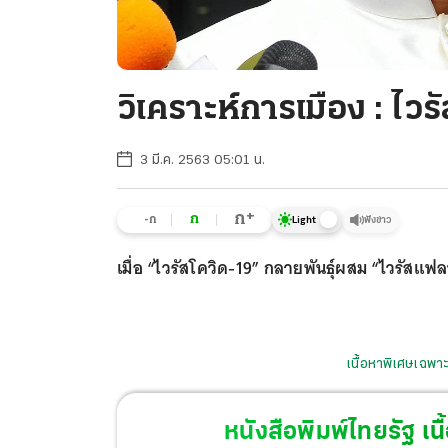
วิเคราะห์การเมือง : ไ
3 มี.ค. 2563 05:01 น.
+
ก
ก
-ก
ฟังข่าว
Light
เมื่อ “ไวรัสโควิด-19” กลายพันธุ์ผสม “ไวรัสแฟ
เนื้อหาพิเศษเฉพาะ
หนังสือพิมพ์ไทยรัฐ
เนื