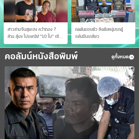
สาวล่ามจีนสุดเฮง คว้าทอง 7
กดดันมอบตัว ยิงดับหนุ่มรถตู้
ล้าน ลุ้นฯ ไปรษณีย์ "10 ใบ" เชียร์
แค้นปีนเกลียว
สเปนได้แชมป์
คอลัมน์หนังสือพิมพ์
ดูทั้งหมด