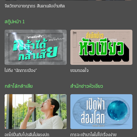
จิตวิทยาอาชญากร สันดานดิบอำมหิต
สกู๊ปหน้า 1
ไม่ถึง “นักการเมือง”
ยอมถอดใจ
กล้าได้กล้าเสีย
สำนักข่าวหัวเขียว
อกไก่ปั่นกับโปรตีนไม่ตรงปก
การจะเข้านาโตไม่ใช่เรื่องง่าย