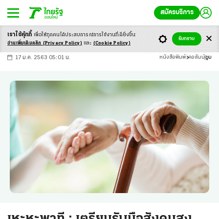
สมัครบริการ
เราใช้คุ้กกี้
เพื่อให้ทุกคนได้ประสบ
การณ์การใช้งานที่ดียิ่งขึ้น
+
ก
ก
-ก
รับทราบ
อ่านเพิ่มเติมคลิก
(Privacy Policy)
และ
(Cookie Policy)
17 ม.ค. 2563 05:01 น.
หนังสือพิมพ์
คอลัมน์
ซูม
เหะหะพาที : เตรียมรับมือสังคมสูง