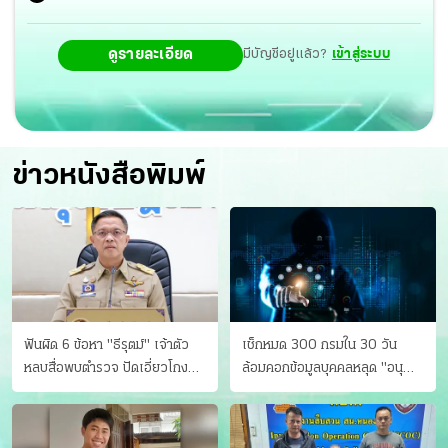
ดูรายละเอียด
มีบัญชีอยู่แล้ว?
เข้าสู่ระบบ
ข่าวหนังสือพิมพ์
ฟันผิด 6 ข้อหา "ธีรุตม์" เจ้าตัว
เช็กหมด 300 กรมใน 30 วัน
หลบสื่อพบตำรวจ ปัดเอี่ยวโกง
ล้อมคอกข้อมูลบุคคลหลุด "อนุ
สอบท้องถิ่น จ่อบี้รํ่ารวยมากปกติ
ดิษฐ์" ขยี้ภัยระดับชาติ