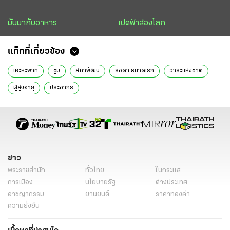
มันมากับอาหาร
เปิดฟ้าส่องโลก
แท็กที่เกี่ยวข้อง
เหะหะพาที
ซูม
สภาพัฒน์
รัชดา ธนาดิเรก
วาระแห่งชาติ
ผู้สูงอายุ
ประชากร
ข่าว
พระราชสำนัก
ทั่วไทย
ในกระแส
การเมือง
นโยบายรัฐ
ต่างประเทศ
อาชญากรรม
ยานยนต์
ราคาทองคำ
ความยั่งยืน