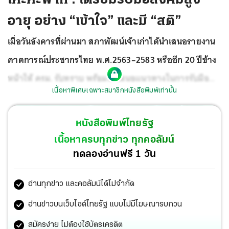
อายุ อย่าง “เข้าใจ” และมี “สติ”
เมื่อวันอังคารที่ผ่านมา สภาพัฒน์เจ้าเก่าได้นำเสนอรายงาน
คาดการณ์ประชากรไทย พ.ศ.2563–2583 หรืออีก 20 ปีข้าง
หน้าให้ ครม. รับทราบ พร้อมทั้งเสนอแนวทางในการรับมือ
เนื้อหาพิเศษเฉพาะสมาชิกหนังสือพิมพ์เท่านั้น
โครงสร้างประชากรไทย ที่จะเปลี่ยนแปลงอย่างใหญ่หลวงให้
ครม.พิจารณา
หนังสือพิมพ์ไทยรัฐ
เนื้อหาครบทุกข่าว ทุกคอลัมน์
ทดลองอ่านฟรี 1 วัน
อ่านทุกข่าว และคอลัมน์ได้ไม่จำกัด
อ่านข่าวบนเว็บไซต์ไทยรัฐ แบบไม่มีโฆษณารบกวน
สมัครง่าย ไม่ต้องใช้บัตรเครดิต