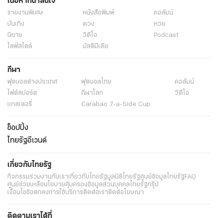
เนื้อหาที่น่าสนใจ
รายงานพิเศษ
หนังสือพิมพ์
คอลัมน์
บันเทิง
ดวง
หวย
นิยาย
วิดีโอ
Podcast
ไลฟ์สไตล์
มัลติมีเดีย
กีฬา
ฟุตบอลต่่างประเทศ
ฟุตบอลไทย
คอลัมน์
ไฟต์สปอร์ต
กีฬาโลก
วิดีโอ
แกลเลอรี่
Carabao 7-a-Side Cup
ช็อปปิ้ง
ไทยรัฐอีเวนต์
เกี่ยวกับไทยรัฐ
กิจกรรม
ร่วมงานกับเรา
เกี่ยวกับไทยรัฐ
มูลนิธิไทยรัฐ
ศูนย์ข้อมูลไทยรัฐ
FAQ
ศูนย์ช่วยเหลือ
นโยบายคุ้มครองข้อมูลส่วนบุคคลไทยรัฐกรุ๊ป
เงื่อนไขข้อตกลงการใช้บริการ
ติดต่อเรา
ติดต่อโฆษณา
ติดตามเราได้ที่