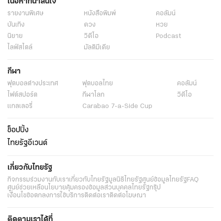
เนื้อหาที่น่าสนใจ
รายงานพิเศษ
หนังสือพิมพ์
คอลัมน์
บันเทิง
ดวง
หวย
นิยาย
วิดีโอ
Podcast
ไลฟ์สไตล์
มัลติมีเดีย
กีฬา
ฟุตบอลต่่างประเทศ
ฟุตบอลไทย
คอลัมน์
ไฟต์สปอร์ต
กีฬาโลก
วิดีโอ
แกลเลอรี่
Carabao 7-a-Side Cup
ช็อปปิ้ง
ไทยรัฐอีเวนต์
เกี่ยวกับไทยรัฐ
กิจกรรม
ร่วมงานกับเรา
เกี่ยวกับไทยรัฐ
มูลนิธิไทยรัฐ
ศูนย์ข้อมูลไทยรัฐ
FAQ
ศูนย์ช่วยเหลือ
นโยบายคุ้มครองข้อมูลส่วนบุคคลไทยรัฐกรุ๊ป
เงื่อนไขข้อตกลงการใช้บริการ
ติดต่อเรา
ติดต่อโฆษณา
ติดตามเราได้ที่