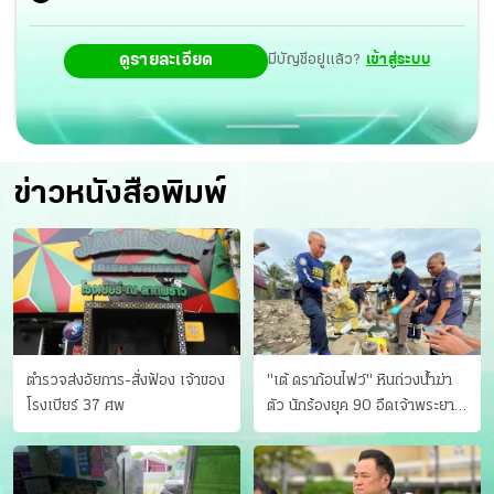
ดูรายละเอียด
มีบัญชีอยู่แล้ว?
เข้าสู่ระบบ
ข่าวหนังสือพิมพ์
ตำรวจส่งอัยการ-สั่งฟ้อง เจ้าของ
"เต้ ดราก้อนไฟว์" หินถ่วงน้ำฆ่า
โรงเบียร์ 37 ศพ
ตัว นักร้องยุค 90 อืดเจ้าพระยา
แฟนหาตัววุ่น เครียดธุรกิจ!