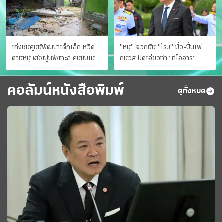
เก๋งชนศูนย์พัฒนาเด็กเล็ก หวิด
"หนู" จวกยับ "โรม" มั่ว-ปั่นเฟ
ตายหมู่ ผนังปูนพังทะลุ คนขับเมา
กนิวส์ ปัดเอี่ยวทํา "ทีโออาร์"
ยา
ต้นทางโกงสอบฉาว
คอลัมน์หนังสือพิมพ์
ดูทั้งหมด