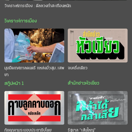
วิเคราะห์การเมือง : ดีลลวงทำสะเทือนหนัก
วิเคราะห์การเมือง
มุมมืดเทศกาลดนตรี แหล่งมั่วสุม..เสพ
จบครึ่งเดียว
ยา
สำนักข่าวหัวเขียว
สกู๊ปหน้า 1
ภัยคุกคามระบอบประชาธิปไตย
รัฐบาล “เส้นใหญ่”