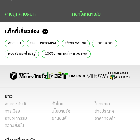
คาบลูกคาบดอก
กล้าได้กล้าเสีย
แท็กที่เกี่ยวข้อง
ชักธงรบ
กิเลน ประลองเชิง
กำพล วัชรพล
ประเวศ วะสี
หนังสือพิมพ์ไทยรัฐ
100ปีชาตกาลกำพล วัชรพล
ข่าว
พระราชสำนัก
ทั่วไทย
ในกระแส
การเมือง
นโยบายรัฐ
ต่างประเทศ
อาชญากรรม
ยานยนต์
ราคาทองคำ
ความยั่งยืน