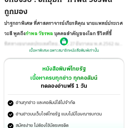
ถูกมอง
ปาฐกถาพิเศษ ที่ศาสตราจารย์เกียรติคุณ นายแพทย์ประเวศ
วะสี พูดถึง
กำพล วัชรพล
บุคคลสำคัญของโลก ชีวิตที่ชี้
ทิศทางอนาคตประเทศไทย...เมื่อ 27 ธันวาคม พ.ศ.2562 ณ
เนื้อหาพิเศษเฉพาะสมาชิกหนังสือพิมพ์เท่านั้น
สำนักงาน นสพ.ไทยรัฐ มีหลายมุมมอง...ผมขออนุญาตคัดย่อ
มาสักมุมหนึ่ง
หนังสือพิมพ์ไทยรัฐ
เนื้อหาครบทุกข่าว ทุกคอลัมน์
ทดลองอ่านฟรี 1 วัน
อ่านทุกข่าว และคอลัมน์ได้ไม่จำกัด
อ่านข่าวบนเว็บไซต์ไทยรัฐ แบบไม่มีโฆษณารบกวน
สมัครง่าย ไม่ต้องใช้บัตรเครดิต