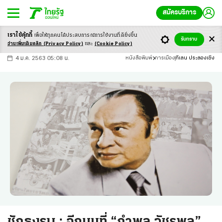
สมัครบริการ
เราใช้คุ้กกี้
เพื่อให้ทุกคนได้ประสบ
การณ์การใช้งานที่ดียิ่งขึ้น
+
ก
ก
-ก
รับทราบ
อ่านเพิ่มเติมคลิก
(Privacy Policy)
และ
(Cookie Policy)
4 ม.ค. 2563 05:08 น.
หนังสือพิมพ์
การเมือง
กิเลน ประลองเชิง
ชักธงรบ : อีกมุมที่ “กำพล วัชรพล”