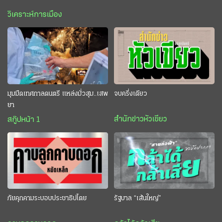
วิเคราะห์การเมือง
มุมมืดเทศกาลดนตรี แหล่งมั่วสุม..เสพ
จบครึ่งเดียว
ยา
สำนักข่าวหัวเขียว
สกู๊ปหน้า 1
ภัยคุกคามระบอบประชาธิปไตย
รัฐบาล “เส้นใหญ่”