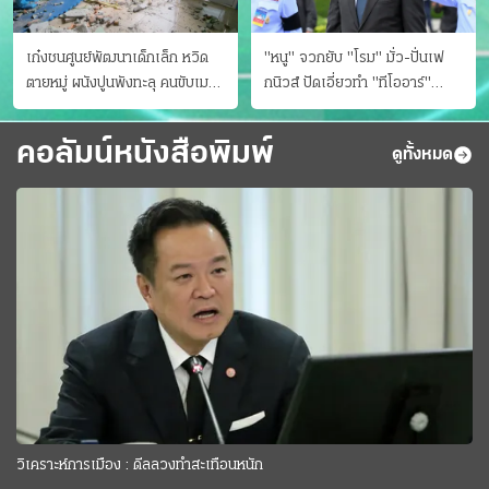
เก๋งชนศูนย์พัฒนาเด็กเล็ก หวิด
"หนู" จวกยับ "โรม" มั่ว-ปั่นเฟ
ตายหมู่ ผนังปูนพังทะลุ คนขับเมา
กนิวส์ ปัดเอี่ยวทํา "ทีโออาร์"
ยา
ต้นทางโกงสอบฉาว
คอลัมน์หนังสือพิมพ์
ดูทั้งหมด
วิเคราะห์การเมือง : ดีลลวงทำสะเทือนหนัก