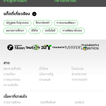
คาบลูกคาบดอก
กล้าได้กล้าเสีย
แท็กที่เกี่ยวข้อง
ณัฏฐพล ทีปสุวรรณ
ศึกษานิเทศก์
การอบรมพัฒนา
ตลาดการศึกษา
ดิจิทัล
เทคโนโลยี
การพัฒนาตัวเอง
การศึกษา
ข่าว
พระราชสำนัก
ทั่วไทย
ในกระแส
การเมือง
นโยบายรัฐ
ต่างประเทศ
อาชญากรรม
ยานยนต์
ราคาทองคำ
ความยั่งยืน
เนื้อหาที่น่าสนใจ
รายงานพิเศษ
หนังสือพิมพ์
คอลัมน์