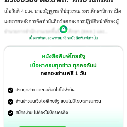
เมื่อวันที่ 4 ธ.ค. นายณัฏฐพล ทีปสุวรรณ รมว.ศึกษาธิการ เปิด
เผยภายหลังการจัดทำบันทึกข้อตกลงการปฏิบัติหน้าที่รองผู้
อำนวยการสำนักงานเขตพื้นที่การศึกษา (สพท.) และ
เนื้อหาพิเศษเฉพาะสมาชิกหนังสือพิมพ์เท่านั้น
ศึกษานิเทศก์ ว่า การจัดทำบันทึกข้อตกลงเรื่องดังกล่าว เพื่อ
ต้องการให้เข้าสู่ระบบของการอบรมพัฒนาก่อนการบรรจุและ
หนังสือพิมพ์ไทยรัฐ
แต่งตั้งให้ดำรงตำแหน่ง จะได้เป็นไปตามนโยบายที่วางไว้ ดัง
เนื้อหาครบทุกข่าว ทุกคอลัมน์
นั้นในช่วงระยะเวลาของการอบรมพัฒนา 1 ปีหวังว่ารอง
ทดลองอ่านฟรี 1 วัน
ผอ.สพท.และศึกษานิเทศก์ป้ายแดงจะมีโอกาสได้รับการ
อ่านทุกข่าว และคอลัมน์ได้ไม่จำกัด
พัฒนาตัวเองมากขึ้นไม่ว่าจะเป็นการพัฒนาทักษะภาษา
อังกฤษ ทักษะด้านดิจิทัล และเทคโนโลยีเพราะทักษะเหล่านี้
อ่านข่าวบนเว็บไซต์ไทยรัฐ แบบไม่มีโฆษณารบกวน
คือเรื่องที่จำเป็นอย่างมากในยุคนี้ และศตวรรษที่ 21 โดยการ
สมัครง่าย ไม่ต้องใช้บัตรเครดิต
ทำข้อตกลงครั้งนี้ถือเป็นนโยบายใหม่ที่ตนต้องการให้การขับ