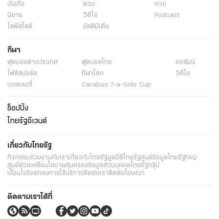
บันเทิง
ดวง
หวย
นิยาย
วิดีโอ
Podcast
ไลฟ์สไตล์
มัลติมีเดีย
กีฬา
ฟุตบอลต่่างประเทศ
ฟุตบอลไทย
คอลัมน์
ไฟต์สปอร์ต
กีฬาโลก
วิดีโอ
แกลเลอรี่
Carabao 7-a-Side Cup
ช็อปปิ้ง
ไทยรัฐอีเวนต์
เกี่ยวกับไทยรัฐ
กิจกรรม
ร่วมงานกับเรา
เกี่ยวกับไทยรัฐ
มูลนิธิไทยรัฐ
ศูนย์ข้อมูลไทยรัฐ
FAQ
ศูนย์ช่วยเหลือ
นโยบายคุ้มครองข้อมูลส่วนบุคคลไทยรัฐกรุ๊ป
เงื่อนไขข้อตกลงการใช้บริการ
ติดต่อเรา
ติดต่อโฆษณา
ติดตามเราได้ที่