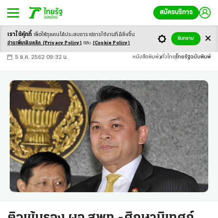
สมัครบริการ
เราใช้คุ้กกี้
เพื่อให้ทุกคนได้ประสบ
การณ์การใช้งานที่ดียิ่งขึ้น
+
ก
ก
-ก
รับทราบ
อ่านเพิ่มเติมคลิก
(Privacy Policy)
และ
(Cookie Policy)
5 ธ.ค. 2562 09:32 น.
หนังสือพิมพ์
ทั่วไทย
ไทยรัฐฉบับพิมพ์
ติวเข้มรอง ผอ.สพท.-ศึกษานิเทศก์