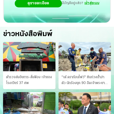
ดูรายละเอียด
มีบัญชีอยู่แล้ว?
เข้าสู่ระบบ
เคลื่อนการศึกษาไทยได้รับการพัฒนาตรงกับการเปลี่ยนแปลง
การศึกษาของโลก ทั้งหวังว่ารอง ผอ.สพท. และศึกษานิเทศก์
จะเข้าใจ เห็นถึงความสำคัญ และมีศักยภาพในตำแหน่งงานที่
จะเป็นผู้นำขององค์กรในอนาคต
ข่าวหนังสือพิมพ์
ตำรวจส่งอัยการ-สั่งฟ้อง เจ้าของ
"เต้ ดราก้อนไฟว์" หินถ่วงน้ำฆ่า
โรงเบียร์ 37 ศพ
ตัว นักร้องยุค 90 อืดเจ้าพระยา
แฟนหาตัววุ่น เครียดธุรกิจ!