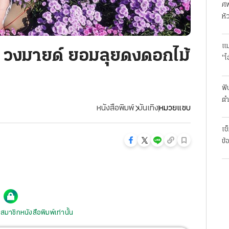
ศพ
หั
แม
้ วงมายด์ ยอมลุยดงดอกไม้
"ไ
ฟั
ตำ
หนังสือพิมพ์
บันเทิง
หมวยแซบ
มา
เช
ข้
สมาชิกหนังสือพิมพ์เท่านั้น