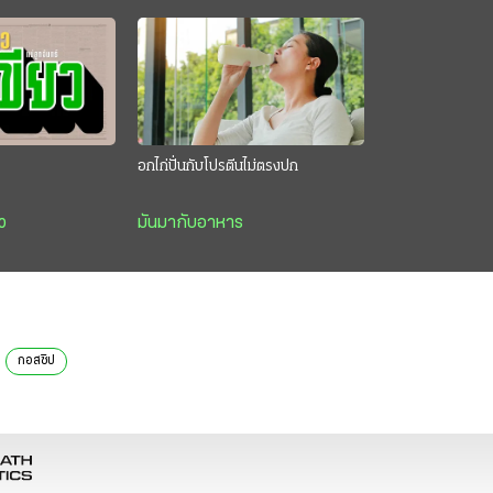
อกไก่ปั่นกับโปรตีนไม่ตรงปก
ว
มันมากับอาหาร
กอสซิป