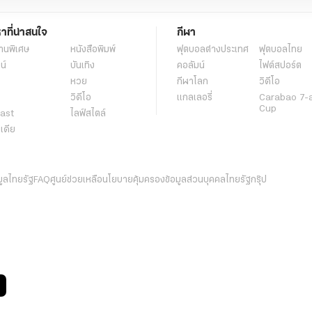
หาที่น่าสนใจ
กีฬา
านพิเศษ
หนังสือพิมพ์
ฟุตบอลต่่างประเทศ
ฟุตบอลไทย
น์
บันเทิง
คอลัมน์
ไฟต์สปอร์ต
หวย
กีฬาโลก
วิดีโอ
วิดีโอ
แกลเลอรี่
Carabao 7-
Cup
ast
ไลฟ์สไตล์
ีเดีย
มูลไทยรัฐ
FAQ
ศูนย์ช่วยเหลือ
นโยบายคุ้มครองข้อมูลส่วนบุคคลไทยรัฐกรุ๊ป