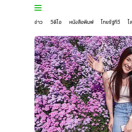
ข่าว
วิดีโอ
หนังสือพิมพ์
ไทยรัฐทีวี
ไ