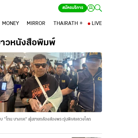
สมัครบริการ
MONEY
MIRROR
THAIRATH +
LIVE
่าวหนังสือพิมพ์
บ "โทน บางแค" ตุ๋นขายกล้องส่องพระรุ่นพิเศษลวงโลก