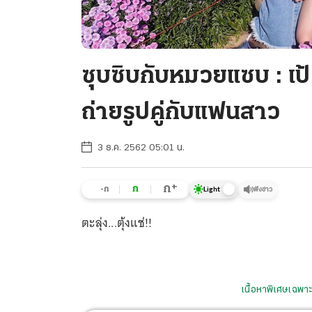
ซุบซิบกับหมวยแซบ : เป
ถ่ายรูปคู่กับแฟนสาว
3 ธ.ค. 2562 05:01 น.
+
ก
ก
-ก
ฟังข่าว
Light
ตะลุ่ง...ตุ้งแช่!!
เนื้อหาพิเศษเฉพาะ