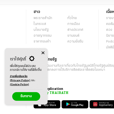
ข่าว
เนื้อ
พระราชสำนัก
ทั่วไทย
รายง
ในกระแส
การเมือง
คอลัม
นโยบายรัฐ
ต่างประเทศ
ดวง
อาชญากรรม
ยานยนต์
นิยาย
ราคาทองคำ
ความยั่งยืน
Podc
มัลติม
เราใช้คุ้กกี้
เกี่ยวกับไทยรัฐ
กิจกรรม
ร่วมงานกับเรา
เกี่ยวกับไทยรัฐ
มูลนิธิไทยรัฐ
ศูนย์ข้อ
เพื่อให้ทุกคนได้ประสบ
เงื่อนไขข้อตกลงการใช้บริการ
ติดต่อเรา
ติดต่อโฆษณา
การณ์การใช้งานที่ดียิ่งขึ้น
อ่านเพิ่มเติมคลิก
(Privacy Policy)
และ
(Cookie Policy)
Application
My THAIRATH
รับทราบ