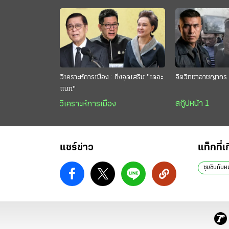
วิเคราะห์การเมือง : ถึงจุดเสริม "เดอะ
จิตวิทยาอาชญากร 
แบก"
สกู๊ปหน้า 1
วิเคราะห์การเมือง
แชร์ข่าว
แท็กที่เ
ซุบซิบกับ