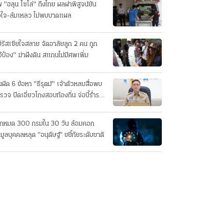
 "ฮลุน โซโล่" ถึงไทย ผลผ่าพิสูจน์ยัน
วใจ-ล้มเหลว ไม่พบบาดแผล
่รัสเซียใจสลาย จัดอาลัยลูก 2 คน ถูก
อ้ป๋อง" ฆ่าฝังดิน สแกนไม่มีศพเพิ่ม
นผิด 6 ข้อหา "ธีรุตม์" เจ้าตัวหลบสื่อพบ
รวจ ปัดเอี่ยวโกงสอบท้องถิ่น จ่อบี้รํ่ารวย
กปกติ
็กหมด 300 กรมใน 30 วัน ล้อมคอก
อมูลบุคคลหลุด "อนุดิษฐ์" ขยี้ภัยระดับชาติ