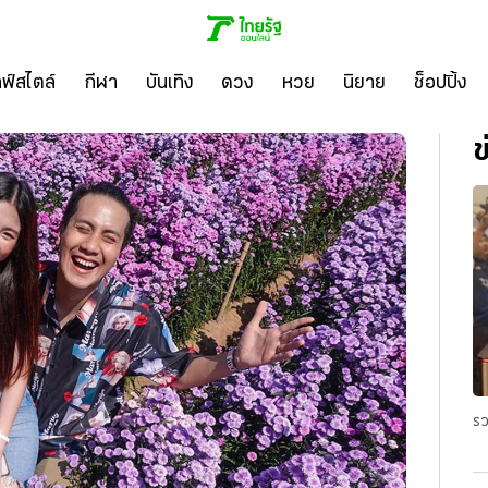
ลฟ์สไตล์
กีฬา
บันเทิง
ดวง
หวย
นิยาย
ช็อปปิ้ง
ข
รว