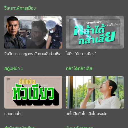
วิเคราะห์การเมือง
จิตวิทยาอาชญากร สันดานดิบอำมหิต
ไม่ถึง “นักการเมือง”
สกู๊ปหน้า 1
กล้าได้กล้าเสีย
ยอมถอดใจ
อกไก่ปั่นกับโปรตีนไม่ตรงปก