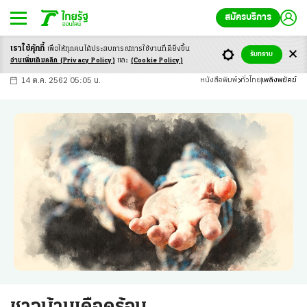
สมัครบริการ
เราใช้คุ้กกี้
เพื่อให้ทุกคนได้ประสบ
การณ์การใช้งานที่ดียิ่งขึ้น
+
ก
ก
-ก
รับทราบ
อ่านเพิ่มเติมคลิก
(Privacy Policy)
และ
(Cookie Policy)
14 ต.ค. 2562 05:05 น.
หนังสือพิมพ์
ทั่วไทย
เพลิงพยัคฆ์
ชาวบ้านเดือดร้อน