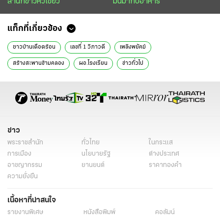
สำนักข่าวหัวเขียว
มันมากับอาหาร
แท็กที่เกี่ยวข้อง
ชาวบ้านเดือดร้อน
เลขที่ 1 วิภาวดี
เพลิงพยัคฆ์
สร้างสะพานข้ามคลอง
ผอ.โรงเรียน
ข่าวทั่วไป
ข่าว
พระราชสำนัก
ทั่วไทย
ในกระแส
การเมือง
นโยบายรัฐ
ต่างประเทศ
อาชญากรรม
ยานยนต์
ราคาทองคำ
ความยั่งยืน
เนื้อหาที่น่าสนใจ
รายงานพิเศษ
หนังสือพิมพ์
คอลัมน์