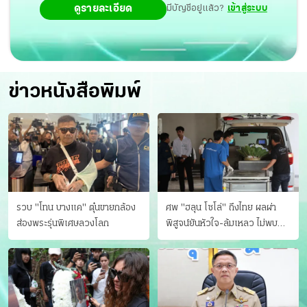
ดูรายละเอียด
มีบัญชีอยู่แล้ว?
เข้าสู่ระบบ
ข่าวหนังสือพิมพ์
รวบ "โทน บางแค" ตุ๋นขายกล้อง
ศพ "ฮลุน โซโล่" ถึงไทย ผลผ่า
ส่องพระรุ่นพิเศษลวงโลก
พิสูจน์ยันหัวใจ-ล้มเหลว ไม่พบ
บาดแผล