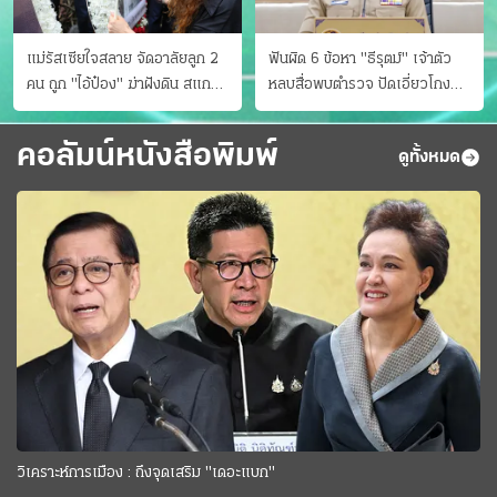
แม่รัสเซียใจสลาย จัดอาลัยลูก 2
ฟันผิด 6 ข้อหา "ธีรุตม์" เจ้าตัว
คน ถูก "ไอ้ป๋อง" ฆ่าฝังดิน สแกน
หลบสื่อพบตำรวจ ปัดเอี่ยวโกง
ไม่มีศพเพิ่ม
สอบท้องถิ่น จ่อบี้รํ่ารวยมากปกติ
คอลัมน์หนังสือพิมพ์
ดูทั้งหมด
วิเคราะห์การเมือง : ถึงจุดเสริม "เดอะแบก"