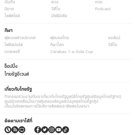
บันเทิง
ดวง
หวย
นิยาย
วิดีโอ
Podcast
ไลฟ์สไตล์
มัลติมีเดีย
กีฬา
ฟุตบอลต่่างประเทศ
ฟุตบอลไทย
คอลัมน์
ไฟต์สปอร์ต
กีฬาโลก
วิดีโอ
แกลเลอรี่
Carabao 7-a-Side Cup
ช็อปปิ้ง
ไทยรัฐอีเวนต์
เกี่ยวกับไทยรัฐ
กิจกรรม
ร่วมงานกับเรา
เกี่ยวกับไทยรัฐ
มูลนิธิไทยรัฐ
ศูนย์ข้อมูลไทยรัฐ
FAQ
ศูนย์ช่วยเหลือ
นโยบายคุ้มครองข้อมูลส่วนบุคคลไทยรัฐกรุ๊ป
เงื่อนไขข้อตกลงการใช้บริการ
ติดต่อเรา
ติดต่อโฆษณา
ติดตามเราได้ที่