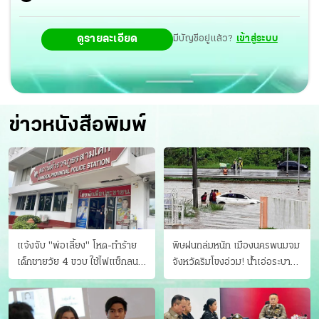
ดูรายละเอียด
มีบัญชีอยู่แล้ว?
เข้าสู่ระบบ
ข่าวหนังสือพิมพ์
แจ้งจับ "พ่อเลี้ยง" โหด-ทําร้าย
พิษฝนถล่มหนัก เมืองนครพนมจม
เด็กชายวัย 4 ขวบ ใช้ไฟแช็กลน
จังหวัดริมโขงอ่วม! นํ้าเอ่อระบาย
บาดเจ็บ
ไม่ทัน แม่ปิงทะลักล้น