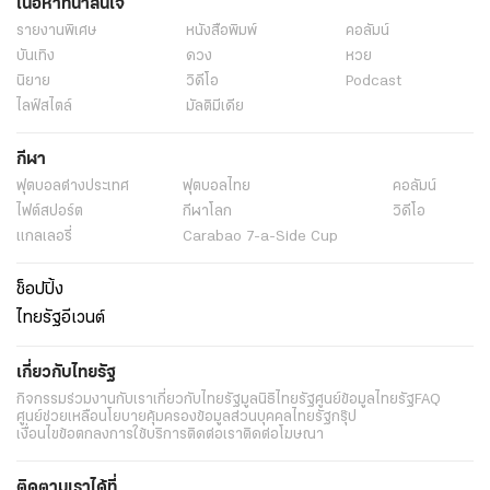
เนื้อหาที่น่าสนใจ
รายงานพิเศษ
หนังสือพิมพ์
คอลัมน์
บันเทิง
ดวง
หวย
นิยาย
วิดีโอ
Podcast
ไลฟ์สไตล์
มัลติมีเดีย
กีฬา
ฟุตบอลต่่างประเทศ
ฟุตบอลไทย
คอลัมน์
ไฟต์สปอร์ต
กีฬาโลก
วิดีโอ
แกลเลอรี่
Carabao 7-a-Side Cup
ช็อปปิ้ง
ไทยรัฐอีเวนต์
เกี่ยวกับไทยรัฐ
กิจกรรม
ร่วมงานกับเรา
เกี่ยวกับไทยรัฐ
มูลนิธิไทยรัฐ
ศูนย์ข้อมูลไทยรัฐ
FAQ
ศูนย์ช่วยเหลือ
นโยบายคุ้มครองข้อมูลส่วนบุคคลไทยรัฐกรุ๊ป
เงื่อนไขข้อตกลงการใช้บริการ
ติดต่อเรา
ติดต่อโฆษณา
ติดตามเราได้ที่