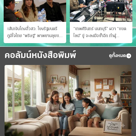
เส้นเงินโกงฮั้วสว. โยงรัฐมนตรี
“เทพศิรินทร์ นนทบุรี” ผวา “แชต
ภูมิใจไทย “พริษฐ์” พาพยานลุยแฉ
ไลน์” ขู่ จะลงมือซ้ำอีก ทําผู้
มีโอนให้คนกกต.ด้วย
ปกครองแตกตื่นแจ้งตำรวจ
คอลัมน์หนังสือพิมพ์
ดูทั้งหมด