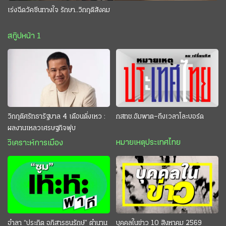
เร่งฉีดวัคซีนทางใจ รักษา..วิกฤติสังคม
สกู๊ปหน้า 1
วิกฤติศรัทธารัฐบาล 4 เดือนดิ่งเหว :
กสทช.อัมพาต–ถึงเวลาโละบอร์ด
ผลงานเหลวเศรษฐกิจฟุบ
หมายเหตุประเทศไทย
วิเคราะห์การเมือง
อำลา “ประกิต อภิสารธนรักษ์” ตำนาน
บุคคลในข่าว 10 สิงหาคม 2569