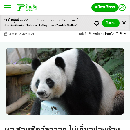
สมัครบริการ
เราใช้คุ้กกี้
เพื่อให้ทุกคนได้ประสบ
การณ์การใช้งานที่ดียิ่งขึ้น
+
ก
ก
-ก
รับทราบ
อ่านเพิ่มเติมคลิก
(Privacy Policy)
และ
(Cookie Policy)
3 ต.ค. 2562 05:01 น.
หนังสือพิมพ์
ทั่วไทย
ไทยรัฐฉบับพิมพ์
ผอ.สวนสัตว์ลาออก ไม่เกี่ยวช่วงช่วง