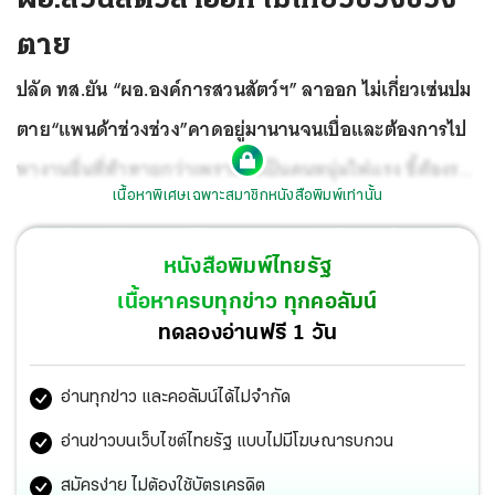
ตาย
ปลัด ทส.ยัน “ผอ.องค์การสวนสัตว์ฯ” ลาออก ไม่เกี่ยวเซ่นปม
ตาย“แพนด้าช่วงช่วง”คาดอยู่มานานจนเบื่อและต้องการไป
หางานอื่นที่ท้าทายกว่าเพราะยังเป็นคนหนุ่มไฟแรง ชี้ต้องรอ
เนื้อหาพิเศษเฉพาะสมาชิกหนังสือพิมพ์เท่านั้น
ตั้งบอร์ดองค์การสวนสัตว์ฯชุดใหม่ให้เสร็จก่อน ถึงจะเลือก
ผอ.มาแทนได้ ระบุผลพิสูจน์สาเหตุการตายของช่วงช่วง รอ
หนังสือพิมพ์ไทยรัฐ
ฝ่ายจีนแถลงและอนุญาตถึงจะเผยแพร่ได้
เนื้อหาครบทุกข่าว ทุกคอลัมน์
ทดลองอ่านฟรี 1 วัน
อ่านทุกข่าว และคอลัมน์ได้ไม่จำกัด
อ่านข่าวบนเว็บไซต์ไทยรัฐ แบบไม่มีโฆษณารบกวน
สมัครง่าย ไม่ต้องใช้บัตรเครดิต