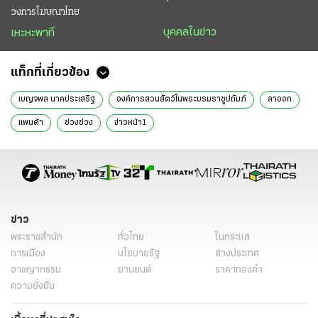
วงการโฆษณาไทย
บุคคลในข่าว
เหะหะพาที
แท็กที่เกี่ยวข้อง
เบญจพล นาคประเสริฐ
องค์การสวนสัตว์ในพระบรมราชูปถัมภ์
ลาออก
แพนด้า
ช่วงช่วง
ข่าวหน้า1
ข่าว
พระราชสำนัก
ทั่วไทย
ในกระแส
การเมือง
นโยบายรัฐ
ต่างประเทศ
อาชญากรรม
ยานยนต์
ราคาทองคำ
ความยั่งยืน