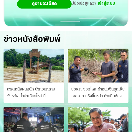
ดูรายละเอียด
มีบัญชีอยู่แล้ว?
เข้าสู่ระบบ
ข่าวหนังสือพิมพ์
ภาคเหนือฝนหนัก น้ำท่วมหลาย
ปวส.กะซวกโหด ฆ่าหนุ่มจีนลูกเสี่ย
จังหวัด นํ้าบ่าเชียงใหม่ ที่
เจอคาตา-หึงขึ้นหน้า ค้างคืนห้อง
แม่ฮ่องสอน ซัดสะพานขาด
แฟนสาว