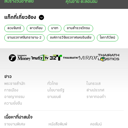
สับรางวันอาทิตย์
คุณชาย ตะลอนชิม
แท็กที่เกี่ยวข้อง
ดวงจันทร์
ดาวเทียม
นาซา
ยานสำรวจวิกรม
ยานอวกาศจันทรายาน-2
องค์การวิจัยอวกาศแห่งอินเดีย
โลกาภิวัตน์
การศึกษา
ข่าว
พระราชสำนัก
ทั่วไทย
ในกระแส
การเมือง
นโยบายรัฐ
ต่างประเทศ
อาชญากรรม
ยานยนต์
ราคาทองคำ
ความยั่งยืน
เนื้อหาที่น่าสนใจ
รายงานพิเศษ
หนังสือพิมพ์
คอลัมน์