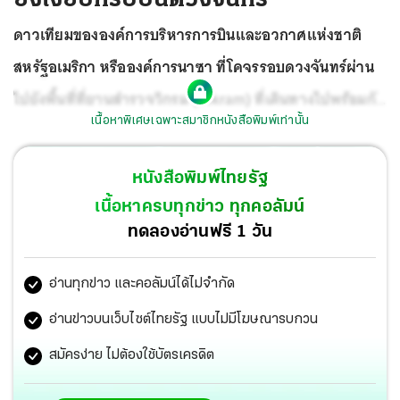
ดาวเทียมขององค์การบริหารการบินและอวกาศแห่งชาติ
สหรัฐอเมริกา หรือองค์การนาซา ที่โคจรรอบดวงจันทร์ผ่าน
ไปยังพื้นที่ที่ยานสำรวจวิกรม (Vikram) ที่เดินทางไปพร้อมกับ
เนื้อหาพิเศษเฉพาะสมาชิกหนังสือพิมพ์เท่านั้น
ยานอวกาศจันทรายาน-2 (Chandrayaan-2) ขององค์การ
วิจัยอวกาศแห่งอินเดีย โดยยานวิกรมน่าจะแตะพื้นดวง
หนังสือพิมพ์ไทยรัฐ
จันทร์เมื่อ 7 ก.ย.ที่ผ่านมา แต่การสื่อสารขาดหาย.
เนื้อหาครบทุกข่าว ทุกคอลัมน์
ทดลองอ่านฟรี 1 วัน
อ่านทุกข่าว และคอลัมน์ได้ไม่จำกัด
อ่านข่าวบนเว็บไซต์ไทยรัฐ แบบไม่มีโฆษณารบกวน
สมัครง่าย ไม่ต้องใช้บัตรเครดิต