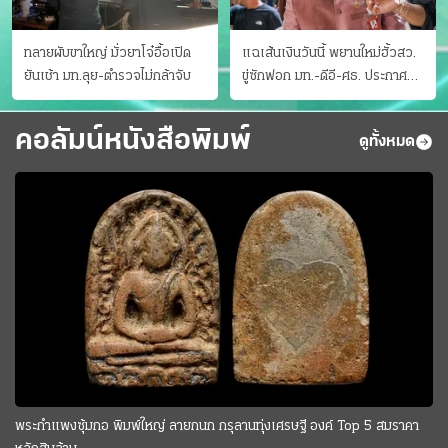
ทลายผับขาใหญ่ มั่วยาโจ๋อื้อเปิด
แฉเส้นเงินวันนี้ พยานใหม่ฮั้วสว.
ยันเช้า มท.ลุย-ตำรวจไม่กล้าจับ
ขู่ซักฟอก มท.-ดีอี-ศธ. ประกาศ
บัญชีท้องถิ่น
คอลัมน์หนังสือพิมพ์
ดูทั้งหมด
พระกำแพงซุ้มกอ พิมพ์ใหญ่ ลายกนก กรุลานทุ่งเศรษฐี องค์ Top 5 สมราคา