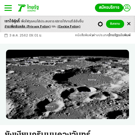
สมัครบริการ
เราใช้คุ้กกี้
เพื่อให้ทุกคนได้ประสบ
การณ์การใช้งานที่ดียิ่งขึ้น
+
ก
ก
-ก
รับทราบ
อ่านเพิ่มเติมคลิก
(Privacy Policy)
และ
(Cookie Policy)
3 ต.ค. 2562 09:01 น.
หนังสือพิมพ์
ต่างประเทศ
ไทยรัฐฉบับพิมพ์
ยังเงียบกริบบนดวงจันทร์