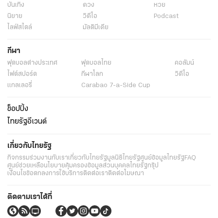
บันเทิง
ดวง
หวย
นิยาย
วิดีโอ
Podcast
ไลฟ์สไตล์
มัลติมีเดีย
กีฬา
ฟุตบอลต่่างประเทศ
ฟุตบอลไทย
คอลัมน์
ไฟต์สปอร์ต
กีฬาโลก
วิดีโอ
แกลเลอรี่
Carabao 7-a-Side Cup
ช็อปปิ้ง
ไทยรัฐอีเวนต์
เกี่ยวกับไทยรัฐ
กิจกรรม
ร่วมงานกับเรา
เกี่ยวกับไทยรัฐ
มูลนิธิไทยรัฐ
ศูนย์ข้อมูลไทยรัฐ
FAQ
ศูนย์ช่วยเหลือ
นโยบายคุ้มครองข้อมูลส่วนบุคคลไทยรัฐกรุ๊ป
เงื่อนไขข้อตกลงการใช้บริการ
ติดต่อเรา
ติดต่อโฆษณา
ติดตามเราได้ที่