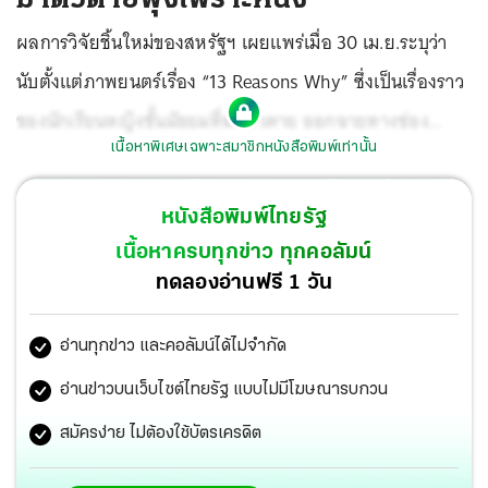
ผลการวิจัยชิ้นใหม่ของสหรัฐฯ เผยแพร่เมื่อ 30 เม.ย.ระบุว่า
นับตั้งแต่ภาพยนตร์เรื่อง “13 Reasons Why” ซึ่งเป็นเรื่องราว
ของนักเรียนหญิงชั้นมัธยมที่ฆ่าตัวตาย ออกฉายทางช่อง
เนื้อหาพิเศษเฉพาะสมาชิกหนังสือพิมพ์เท่านั้น
Netflix ในเดือน มี.ค.2560 อัตราการฆ่าตัวตายในหมู่วัยรุ่น
สหรัฐฯเพิ่มขึ้น โดยหลังออกฉายได้ 9 เดือน สถิติการฆ่าตัว
หนังสือพิมพ์ไทยรัฐ
ตายในหมู่วัยรุ่นอายุ 10-17 ปีเพิ่มขึ้น 195 ราย หรือเกือบ 29%
เนื้อหาครบทุกข่าว ทุกคอลัมน์
ทั้งนี้ นักสาธารณสุขและนักการศึกษาเคยเตือนถึงผลกระทบ
ทดลองอ่านฟรี 1 วัน
ของภาพยนตร์เรื่องนี้ว่าอาจมีอิทธิพลต่อผู้เปราะบางโดย
อ่านทุกข่าว และคอลัมน์ได้ไม่จำกัด
เฉพาะวัยรุ่น.
อ่านข่าวบนเว็บไซต์ไทยรัฐ แบบไม่มีโฆษณารบกวน
สมัครง่าย ไม่ต้องใช้บัตรเครดิต