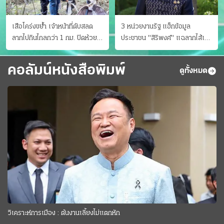
เสือโคร่งขย้ำ เจ้าหน้าที่ดับสลด
3 หน่วยงานรัฐ แฮ็กข้อมูล
ลากไปกินไกลกว่า 1 กม. ปิดห้วย
ประชาชน "สิริพงศ์" แฉลากไส้เอง
ขาแข้งชั่วคราว
"หนู" กอด "หนิม" สยบลือ
คอลัมน์หนังสือพิมพ์
ดูทั้งหมด
วิเคราะห์การเมือง : ต้นงานเลี้ยงไม่แตกหัก