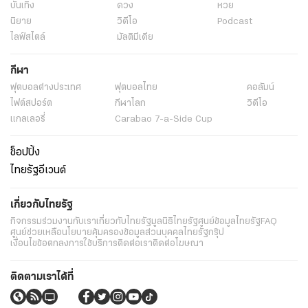
บันเทิง
ดวง
หวย
นิยาย
วิดีโอ
Podcast
ไลฟ์สไตล์
มัลติมีเดีย
กีฬา
ฟุตบอลต่่างประเทศ
ฟุตบอลไทย
คอลัมน์
ไฟต์สปอร์ต
กีฬาโลก
วิดีโอ
แกลเลอรี่
Carabao 7-a-Side Cup
ช็อปปิ้ง
ไทยรัฐอีเวนต์
เกี่ยวกับไทยรัฐ
กิจกรรม
ร่วมงานกับเรา
เกี่ยวกับไทยรัฐ
มูลนิธิไทยรัฐ
ศูนย์ข้อมูลไทยรัฐ
FAQ
ศูนย์ช่วยเหลือ
นโยบายคุ้มครองข้อมูลส่วนบุคคลไทยรัฐกรุ๊ป
เงื่อนไขข้อตกลงการใช้บริการ
ติดต่อเรา
ติดต่อโฆษณา
ติดตามเราได้ที่