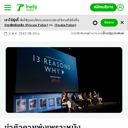
สมัครบริการ
เราใช้คุ้กกี้
เพื่อให้ทุกคนได้ประสบ
การณ์การใช้งานที่ดียิ่งขึ้น
+
ก
ก
-ก
รับทราบ
อ่านเพิ่มเติมคลิก
(Privacy Policy)
และ
(Cookie Policy)
2 พ.ค. 2562 08:00 น.
หนังสือพิมพ์
ต่างประเทศ
ไทยรัฐฉบับพิมพ์
ฆ่าตัวตายพุ่งเพราะหนัง