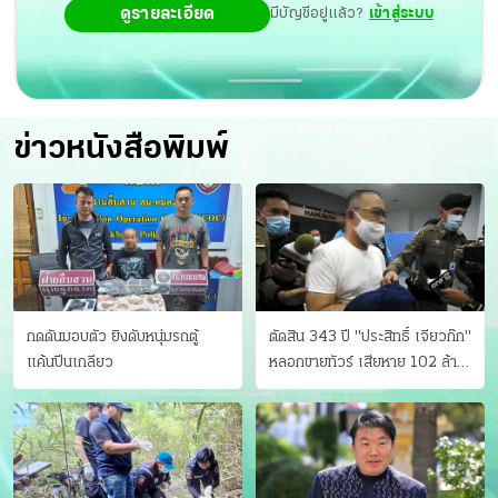
ดูรายละเอียด
มีบัญชีอยู่แล้ว?
เข้าสู่ระบบ
ข่าวหนังสือพิมพ์
กดดันมอบตัว ยิงดับหนุ่มรถตู้
ตัดสิน 343 ปี "ประสิทธิ์ เจียวก๊ก"
แค้นปีนเกลียว
หลอกขายทัวร์ เสียหาย 102 ล้าน
มีเหยื่อ 173 คน