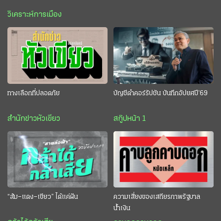
วิเคราะห์การเมือง
ทางเลือกที่ปลอดภัย
บัญชีดำคอร์รัปชัน บันทึกอัปยศปี’69
สำนักข่าวหัวเขียว
สกู๊ปหน้า 1
“ส้ม–แดง–เขียว” ได้แค่ฝัน
ความเสี่ยงของเสถียรภาพรัฐบาล
น้ำเงิน