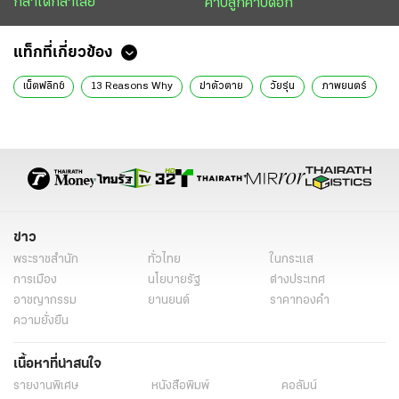
กล้าได้กล้าเสีย
คาบลูกคาบดอก
แท็กที่เกี่ยวข้อง
เน็ตฟลิกซ์
13 Reasons Why
ฆ่าตัวตาย
วัยรุ่น
ภาพยนตร์
ข่าว
พระราชสำนัก
ทั่วไทย
ในกระแส
การเมือง
นโยบายรัฐ
ต่างประเทศ
อาชญากรรม
ยานยนต์
ราคาทองคำ
ความยั่งยืน
เนื้อหาที่น่าสนใจ
รายงานพิเศษ
หนังสือพิมพ์
คอลัมน์