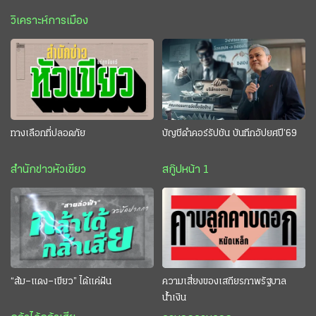
วิเคราะห์การเมือง
ทางเลือกที่ปลอดภัย
บัญชีดำคอร์รัปชัน บันทึกอัปยศปี’69
สำนักข่าวหัวเขียว
สกู๊ปหน้า 1
“ส้ม–แดง–เขียว” ได้แค่ฝัน
ความเสี่ยงของเสถียรภาพรัฐบาล
น้ำเงิน