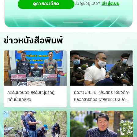
ดูรายละเอียด
มีบัญชีอยู่แล้ว?
เข้าสู่ระบบ
ข่าวหนังสือพิมพ์
กดดันมอบตัว ยิงดับหนุ่มรถตู้
ตัดสิน 343 ปี "ประสิทธิ์ เจียวก๊ก"
แค้นปีนเกลียว
หลอกขายทัวร์ เสียหาย 102 ล้าน
มีเหยื่อ 173 คน