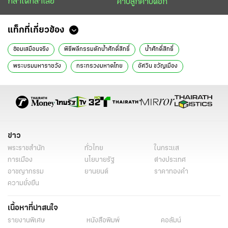
กล้าได้กล้าเสีย
คาบลูกคาบดอก
แท็กที่เกี่ยวข้อง
ซ้อมเสมือนจริง
พิธีพลีกรรมตักน้ำศักดิ์สิทธิ์
น้ำศักดิ์สิทธิ์
พระบรมมหาราชวัง
กระทรวงมหาดไทย
อัศวิน ขวัญเมือง
ข่าวหน้า1
ข่าว
พระราชสำนัก
ทั่วไทย
ในกระแส
การเมือง
นโยบายรัฐ
ต่างประเทศ
อาชญากรรม
ยานยนต์
ราคาทองคำ
ความยั่งยืน
เนื้อหาที่น่าสนใจ
รายงานพิเศษ
หนังสือพิมพ์
คอลัมน์