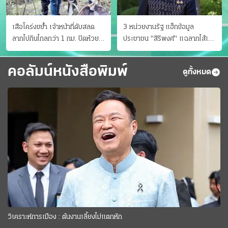
เสือโคร่งขย้ำ เจ้าหน้าที่ดับสลด
3 หน่วยงานรัฐ แฮ็กข้อมูล
ลากไปกินไกลกว่า 1 กม. ปิดห้วย
ประชาชน "สิริพงศ์" แฉลากไส้เอง
ขาแข้งชั่วคราว
"หนู" กอด "หนิม" สยบลือ
คอลัมน์หนังสือพิมพ์
ดูทั้งหมด
วิเคราะห์การเมือง : ต้นงานเลี้ยงไม่แตกหัก