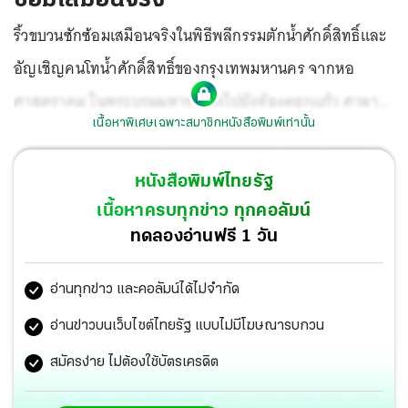
ริ้วขบวนซักซ้อมเสมือนจริงในพิธีพลีกรรมตักน้ำศักดิ์สิทธิ์และ
อัญเชิญคนโทน้ำศักดิ์สิทธิ์ของกรุงเทพมหานคร จากหอ
ศาสตราคม ในพระบรมมหาราชวังไปยังห้องดอกแก้ว ศาลา
เนื้อหาพิเศษเฉพาะสมาชิกหนังสือพิมพ์เท่านั้น
ว่าการ กระทรวงมหาดไทย โดยมี พล.ต.อ. อัศวิน ขวัญเมือง ผู้
ว่าฯ กทม. พร้อม ด้วยคณะผู้บริหารและข้าราชการ กทม. เข้า
หนังสือพิมพ์ไทยรัฐ
ร่วมพิธี.
เนื้อหาครบทุกข่าว ทุกคอลัมน์
ทดลองอ่านฟรี 1 วัน
อ่านทุกข่าว และคอลัมน์ได้ไม่จำกัด
อ่านข่าวบนเว็บไซต์ไทยรัฐ แบบไม่มีโฆษณารบกวน
สมัครง่าย ไม่ต้องใช้บัตรเครดิต