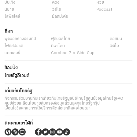
บันเทิง
ดวง
หวย
นิยาย
วิดีโอ
Podcast
ไลฟ์สไตล์
มัลติมีเดีย
กีฬา
ฟุตบอลต่่างประเทศ
ฟุตบอลไทย
คอลัมน์
ไฟต์สปอร์ต
กีฬาโลก
วิดีโอ
แกลเลอรี่
Carabao 7-a-Side Cup
ช็อปปิ้ง
ไทยรัฐอีเวนต์
เกี่ยวกับไทยรัฐ
กิจกรรม
ร่วมงานกับเรา
เกี่ยวกับไทยรัฐ
มูลนิธิไทยรัฐ
ศูนย์ข้อมูลไทยรัฐ
FAQ
ศูนย์ช่วยเหลือ
นโยบายคุ้มครองข้อมูลส่วนบุคคลไทยรัฐกรุ๊ป
เงื่อนไขข้อตกลงการใช้บริการ
ติดต่อเรา
ติดต่อโฆษณา
ติดตามเราได้ที่