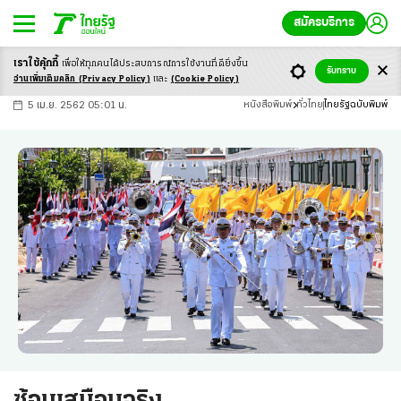
สมัครบริการ
เราใช้คุ้กกี้
เพื่อให้ทุกคนได้ประสบ
การณ์การใช้งานที่ดียิ่งขึ้น
+
ก
ก
-ก
รับทราบ
อ่านเพิ่มเติมคลิก
(Privacy Policy)
และ
(Cookie Policy)
5 เม.ย. 2562 05:01 น.
หนังสือพิมพ์
ทั่วไทย
ไทยรัฐฉบับพิมพ์
ซ้อมเสมือนจริง