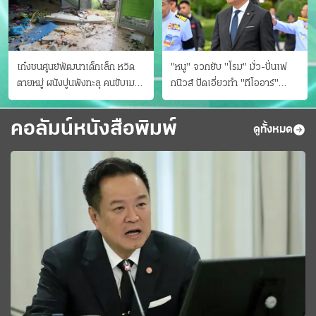
เก๋งชนศูนย์พัฒนาเด็กเล็ก หวิด
"หนู" จวกยับ "โรม" มั่ว-ปั่นเฟ
ตายหมู่ ผนังปูนพังทะลุ คนขับเมา
กนิวส์ ปัดเอี่ยวทํา "ทีโออาร์"
ยา
ต้นทางโกงสอบฉาว
คอลัมน์หนังสือพิมพ์
ดูทั้งหมด