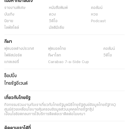
เนื้อหาที่น่าสนใจ
รายงานพิเศษ
หนังสือพิมพ์
คอลัมน์
บันเทิง
ดวง
หวย
นิยาย
วิดีโอ
Podcast
ไลฟ์สไตล์
มัลติมีเดีย
กีฬา
ฟุตบอลต่่างประเทศ
ฟุตบอลไทย
คอลัมน์
ไฟต์สปอร์ต
กีฬาโลก
วิดีโอ
แกลเลอรี่
Carabao 7-a-Side Cup
ช็อปปิ้ง
ไทยรัฐอีเวนต์
เกี่ยวกับไทยรัฐ
กิจกรรม
ร่วมงานกับเรา
เกี่ยวกับไทยรัฐ
มูลนิธิไทยรัฐ
ศูนย์ข้อมูลไทยรัฐ
FAQ
ศูนย์ช่วยเหลือ
นโยบายคุ้มครองข้อมูลส่วนบุคคลไทยรัฐกรุ๊ป
เงื่อนไขข้อตกลงการใช้บริการ
ติดต่อเรา
ติดต่อโฆษณา
ติดตามเราได้ที่