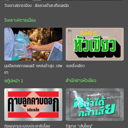
วิเคราะห์การเมือง : ดีลลวงทำสะเทือนหนัก
วิเคราะห์การเมือง
มุมมืดเทศกาลดนตรี แหล่งมั่วสุม..เสพ
จบครึ่งเดียว
ยา
สำนักข่าวหัวเขียว
สกู๊ปหน้า 1
ภัยคุกคามระบอบประชาธิปไตย
รัฐบาล “เส้นใหญ่”