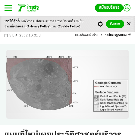
สมัครบริการ
เราใช้คุ้กกี้
เพื่อให้ทุกคนได้ประสบ
การณ์การใช้งานที่ดียิ่งขึ้น
+
ก
ก
-ก
รับทราบ
อ่านเพิ่มเติมคลิก
(Privacy Policy)
และ
(Cookie Policy)
5 มี.ค. 2562 10:01 น.
หนังสือพิมพ์
ต่างประเทศ
ไทยรัฐฉบับพิมพ์
แผนที่ใหม่เผยประวัติศาสตร์บริวาร