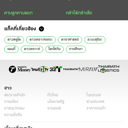
คาบลูกคาบดอก
กล้าได้กล้าเสีย
แท็กที่เกี่ยวข้อง
ดาวพลูโต
ดาวเคราะห์แคระ
ดาราศาสตร์
ระบบสุริยะ
แผนที่
ดาวเคราะห์
โลกโศภิน
การศึกษา
ข่าว
พระราชสำนัก
ทั่วไทย
ในกระแส
การเมือง
นโยบายรัฐ
ต่างประเทศ
อาชญากรรม
ยานยนต์
ราคาทองคำ
ความยั่งยืน