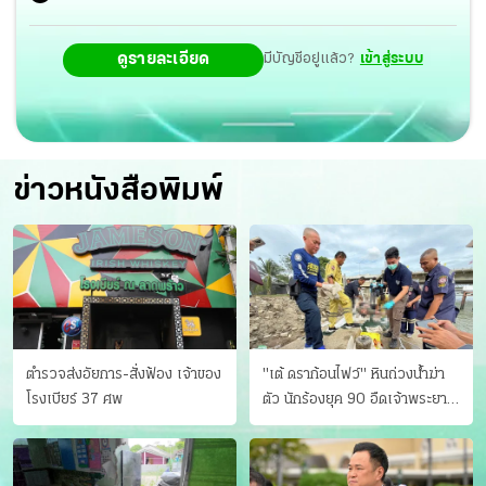
ดูรายละเอียด
มีบัญชีอยู่แล้ว?
เข้าสู่ระบบ
ข่าวหนังสือพิมพ์
ตำรวจส่งอัยการ-สั่งฟ้อง เจ้าของ
"เต้ ดราก้อนไฟว์" หินถ่วงน้ำฆ่า
โรงเบียร์ 37 ศพ
ตัว นักร้องยุค 90 อืดเจ้าพระยา
แฟนหาตัววุ่น เครียดธุรกิจ!