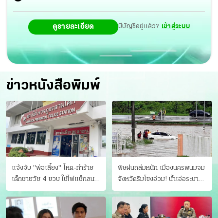
ดูรายละเอียด
มีบัญชีอยู่แล้ว?
เข้าสู่ระบบ
ข่าวหนังสือพิมพ์
แจ้งจับ "พ่อเลี้ยง" โหด-ทําร้าย
พิษฝนถล่มหนัก เมืองนครพนมจม
เด็กชายวัย 4 ขวบ ใช้ไฟแช็กลน
จังหวัดริมโขงอ่วม! นํ้าเอ่อระบาย
บาดเจ็บ
ไม่ทัน แม่ปิงทะลักล้น