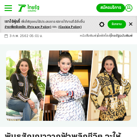
สมัครบริการ
เราใช้คุ้กกี้
เพื่อให้ทุกคนได้ประสบ
การณ์การใช้งานที่ดียิ่งขึ้น
+
ก
ก
-ก
รับทราบ
อ่านเพิ่มเติมคลิก
(Privacy Policy)
และ
(Cookie Policy)
3 ก.พ. 2562 05:01 น.
หนังสือพิมพ์
ไลฟ์สไตล์
ไทยรัฐฉบับพิมพ์
พันธสัญญาจากฟ้าพลิกชีวิต จะให้