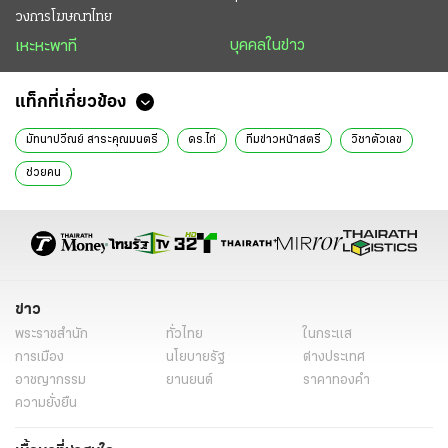
วงการโฆษณาไทย
บุคคลในข่าว
เหะหะพาที
แท็กที่เกี่ยวข้อง
มัทนาปวีณย์ สาระคุณมนตรี
ดร.ไก่
ทีมข่าวหน้าสตรี
วิชาตัวเลข
ช่วยคน
ข่าว
พระราชสำนัก
ทั่วไทย
ในกระแส
การเมือง
นโยบายรัฐ
ต่างประเทศ
อาชญากรรม
ยานยนต์
ราคาทองคำ
ความยั่งยืน