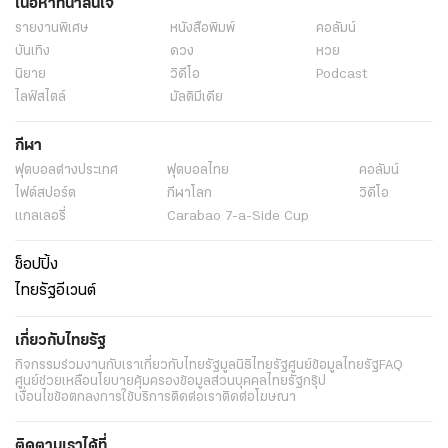
เนื้อหาที่น่าสนใจ
รายงานพิเศษ
หนังสือพิมพ์
คอลัมน์
บันเทิง
ดวง
หวย
นิยาย
วิดีโอ
Podcast
ไลฟ์สไตล์
มัลติมีเดีย
กีฬา
ฟุตบอลต่่างประเทศ
ฟุตบอลไทย
คอลัมน์
ไฟต์สปอร์ต
กีฬาโลก
วิดีโอ
แกลเลอรี่
Carabao 7-a-Side Cup
ช็อปปิ้ง
ไทยรัฐอีเวนต์
เกี่ยวกับไทยรัฐ
กิจกรรม
ร่วมงานกับเรา
เกี่ยวกับไทยรัฐ
มูลนิธิไทยรัฐ
ศูนย์ข้อมูลไทยรัฐ
FAQ
ศูนย์ช่วยเหลือ
นโยบายคุ้มครองข้อมูลส่วนบุคคลไทยรัฐกรุ๊ป
เงื่อนไขข้อตกลงการใช้บริการ
ติดต่อเรา
ติดต่อโฆษณา
ติดตามเราได้ที่