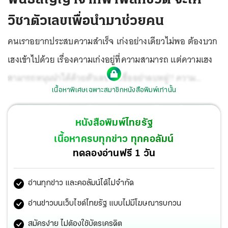
วิชาตัวเลขเพื่อนำมาช่วยคน
คนเราอยากประสบความสำเร็จ เก่งอย่างเดียวไม่พอ ต้องบวก
เฮงเข้าไปด้วย เรื่องความเก่งอยู่ที่ความสามารถ แต่ความเฮง
สามารถหนุนนำได้ด้วยตัวเลข ไม่เชื่ออย่าลบหลู่!! ความ
เนื้อหาพิเศษเฉพาะสมาชิกหนังสือพิมพ์เท่านั้น
อัศจรรย์ของตัวเลขได้ผ่านการพิสูจน์มาแล้วด้วยเดิมพันชีวิต
ของเจ้าแม่เบอร์พันล้าน
“ดร.มัทนาปวีณย์ สาระคุณมนตรี”
หนังสือพิมพ์ไทยรัฐ
หรือที่ใครๆเรียกขานว่า
“ดร.ไก่”
เธอพลิกชีวิตจากจุดวิกฤติ
เนื้อหาครบทุกข่าว ทุกคอลัมน์
ธุรกิจระดับพันล้านพังครืน ติดหนี้ 400 กว่าล้าน ต้องนอนเป็น
ทดลองอ่านฟรี 1 วัน
ผักขยับตัวไม่ได้เป็นเดือน จนฟื้นกลับมาเป็นนักวิเคราะห์ตัวเลข
อ่านทุกข่าว และคอลัมน์ได้ไม่จำกัด
แถวหน้าของเมืองไทย เพราะได้วิชาจากสิ่งศักดิ์สิทธิ์ให้นำมา
ช่วยเหลือผู้คนให้พ้นทุกข์ ภายใต้พันธสัญญา...“จะให้วิชา
อ่านข่าวบนเว็บไซต์ไทยรัฐ แบบไม่มีโฆษณารบกวน
ตัวเลข เพื่อนำมาช่วยคน ช่วยหนึ่งคน แผ่นดินสูงขึ้น”
สมัครง่าย ไม่ต้องใช้บัตรเครดิต