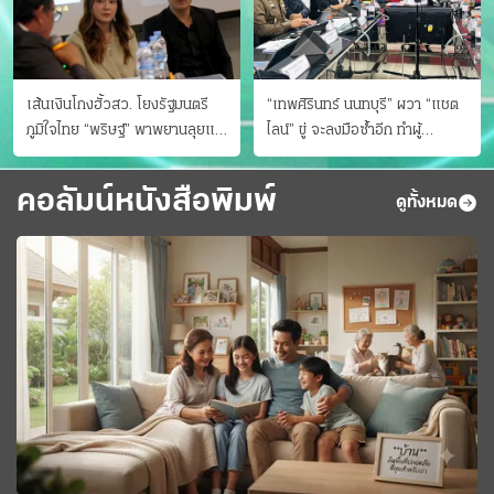
เส้นเงินโกงฮั้วสว. โยงรัฐมนตรี
“เทพศิรินทร์ นนทบุรี” ผวา “แชต
ภูมิใจไทย “พริษฐ์” พาพยานลุยแฉ
ไลน์” ขู่ จะลงมือซ้ำอีก ทําผู้
มีโอนให้คนกกต.ด้วย
ปกครองแตกตื่นแจ้งตำรวจ
คอลัมน์หนังสือพิมพ์
ดูทั้งหมด