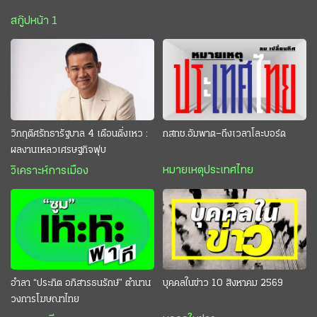
สกู๊ปหน้า 1
วิกฤติศรัทธารัฐบาล 4 เดือนดิ่งเหว :
กสทช.อัมพาต–ถึงเวลาโละบอร์ด
ผลงานเหลวเศรษฐกิจฟุบ
หมายเหตุประเทศไทย
วิเคราะห์การเมือง
อำลา “ประกิต อภิสารธนรักษ์” ตำนาน
บุคคลในข่าว 10 สิงหาคม 2569
วงการโฆษณาไทย