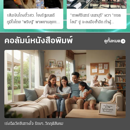
เส้นเงินโกงฮั้วสว. โยงรัฐมนตรี
“เทพศิรินทร์ นนทบุรี” ผวา “แชต
ภูมิใจไทย “พริษฐ์” พาพยานลุยแฉ
ไลน์” ขู่ จะลงมือซ้ำอีก ทําผู้
มีโอนให้คนกกต.ด้วย
ปกครองแตกตื่นแจ้งตำรวจ
คอลัมน์หนังสือพิมพ์
ดูทั้งหมด
เร่งฉีดวัคซีนทางใจ รักษา..วิกฤติสังคม