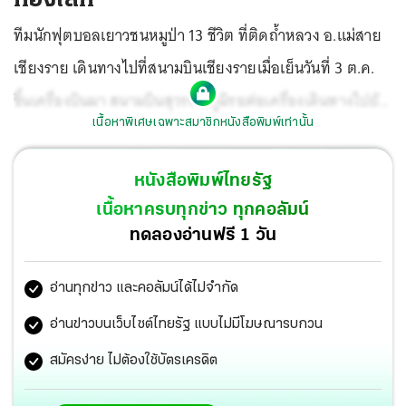
ทีมนักฟุตบอลเยาวชนหมูป่า 13 ชีวิต ที่ติดถ้ำหลวง อ.แม่สาย
เชียงราย เดินทางไปที่สนามบินเชียงรายเมื่อเย็นวันที่ 3 ต.ค.
ขึ้นเครื่องบินมา สนามบินสุวรรณภูมิรอต่อเครื่องเดินทางไปยัง
เนื้อหาพิเศษเฉพาะสมาชิกหนังสือพิมพ์เท่านั้น
กรุงบัวโนสไอเรส อาร์เจนตินา เพื่อร่วมงานมหกรรมกีฬา
โอลิมปิกเยาวชน จากนั้นจะเดินทางต่อไปยังนครลอสแอนเจ
หนังสือพิมพ์ไทยรัฐ
ลิส สหรัฐอเมริกา.
เนื้อหาครบทุกข่าว ทุกคอลัมน์
ทดลองอ่านฟรี 1 วัน
อ่านทุกข่าว และคอลัมน์ได้ไม่จำกัด
อ่านข่าวบนเว็บไซต์ไทยรัฐ แบบไม่มีโฆษณารบกวน
สมัครง่าย ไม่ต้องใช้บัตรเครดิต