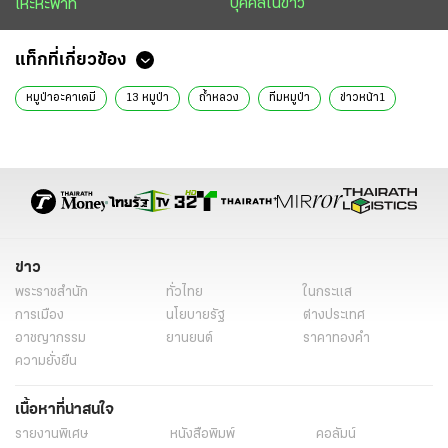
บุคคลในข่าว
เหะหะพาที
แท็กที่เกี่ยวข้อง
หมูป่าอะคาเดมี
13 หมูป่า
ถ้ำหลวง
ทีมหมูป่า
ข่าวหน้า1
ข่าว
พระราชสำนัก
ทั่วไทย
ในกระแส
การเมือง
นโยบายรัฐ
ต่างประเทศ
อาชญากรรม
ยานยนต์
ราคาทองคำ
ความยั่งยืน
เนื้อหาที่น่าสนใจ
รายงานพิเศษ
หนังสือพิมพ์
คอลัมน์