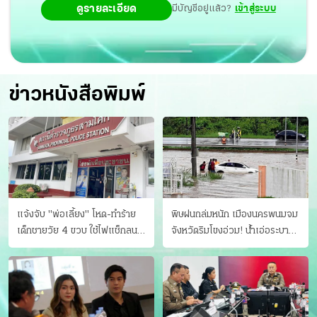
ดูรายละเอียด
มีบัญชีอยู่แล้ว?
เข้าสู่ระบบ
ข่าวหนังสือพิมพ์
แจ้งจับ "พ่อเลี้ยง" โหด-ทําร้าย
พิษฝนถล่มหนัก เมืองนครพนมจม
เด็กชายวัย 4 ขวบ ใช้ไฟแช็กลน
จังหวัดริมโขงอ่วม! นํ้าเอ่อระบาย
บาดเจ็บ
ไม่ทัน แม่ปิงทะลักล้น