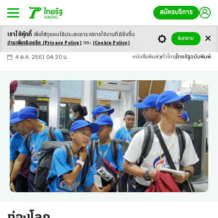
สมัครบริการ
เราใช้คุ้กกี้
เพื่อให้ทุกคนได้ประสบ
การณ์การใช้งานที่ดียิ่งขึ้น
+
ก
ก
-ก
รับทราบ
อ่านเพิ่มเติมคลิก
(Privacy Policy)
และ
(Cookie Policy)
4 ต.ค. 2561 04:20 น.
หนังสือพิมพ์
ทั่วไทย
ไทยรัฐฉบับพิมพ์
ท่องโลก