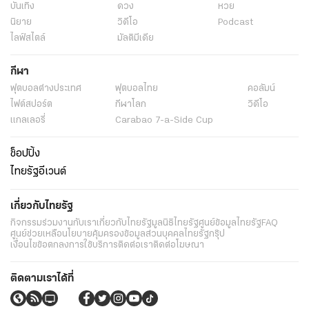
บันเทิง
ดวง
หวย
นิยาย
วิดีโอ
Podcast
ไลฟ์สไตล์
มัลติมีเดีย
กีฬา
ฟุตบอลต่่างประเทศ
ฟุตบอลไทย
คอลัมน์
ไฟต์สปอร์ต
กีฬาโลก
วิดีโอ
แกลเลอรี่
Carabao 7-a-Side Cup
ช็อปปิ้ง
ไทยรัฐอีเวนต์
เกี่ยวกับไทยรัฐ
กิจกรรม
ร่วมงานกับเรา
เกี่ยวกับไทยรัฐ
มูลนิธิไทยรัฐ
ศูนย์ข้อมูลไทยรัฐ
FAQ
ศูนย์ช่วยเหลือ
นโยบายคุ้มครองข้อมูลส่วนบุคคลไทยรัฐกรุ๊ป
เงื่อนไขข้อตกลงการใช้บริการ
ติดต่อเรา
ติดต่อโฆษณา
ติดตามเราได้ที่