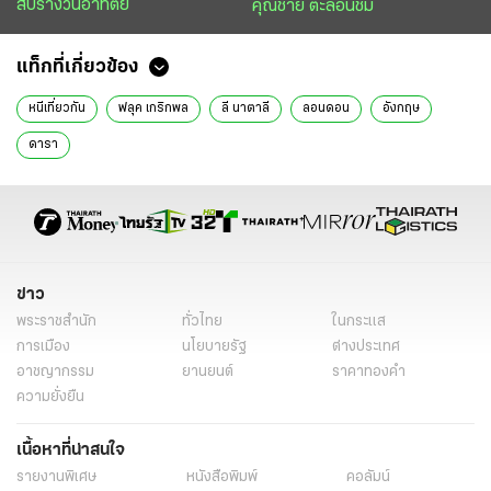
สับรางวันอาทิตย์
คุณชาย ตะลอนชิม
แท็กที่เกี่ยวข้อง
หนีเที่ยวกัน
ฟลุค เกริกพล
ลี นาตาลี
ลอนดอน
อังกฤษ
ดารา
ข่าว
พระราชสำนัก
ทั่วไทย
ในกระแส
การเมือง
นโยบายรัฐ
ต่างประเทศ
อาชญากรรม
ยานยนต์
ราคาทองคำ
ความยั่งยืน
เนื้อหาที่น่าสนใจ
รายงานพิเศษ
หนังสือพิมพ์
คอลัมน์