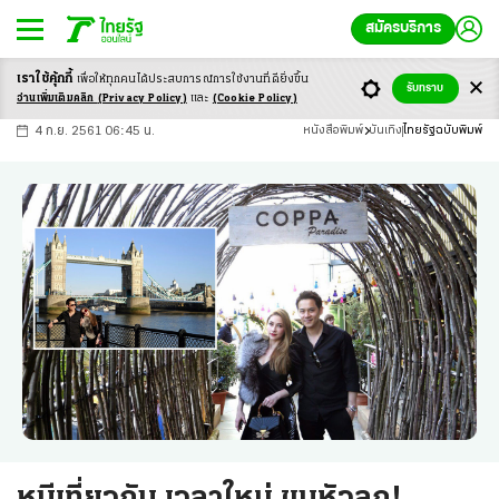
สมัครบริการ
เราใช้คุ้กกี้
เพื่อให้ทุกคนได้ประสบ
การณ์การใช้งานที่ดียิ่งขึ้น
+
ก
ก
-ก
รับทราบ
อ่านเพิ่มเติมคลิก
(Privacy Policy)
และ
(Cookie Policy)
4 ก.ย. 2561 06:45 น.
หนังสือพิมพ์
บันเทิง
ไทยรัฐฉบับพิมพ์
หนีเที่ยวกัน เวลาใหม่ ขนหัวลุก!