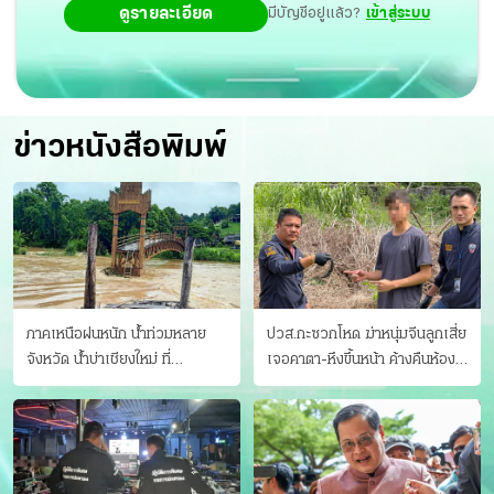
ดูรายละเอียด
มีบัญชีอยู่แล้ว?
เข้าสู่ระบบ
ข่าวหนังสือพิมพ์
ภาคเหนือฝนหนัก น้ำท่วมหลาย
ปวส.กะซวกโหด ฆ่าหนุ่มจีนลูกเสี่ย
จังหวัด นํ้าบ่าเชียงใหม่ ที่
เจอคาตา-หึงขึ้นหน้า ค้างคืนห้อง
แม่ฮ่องสอน ซัดสะพานขาด
แฟนสาว