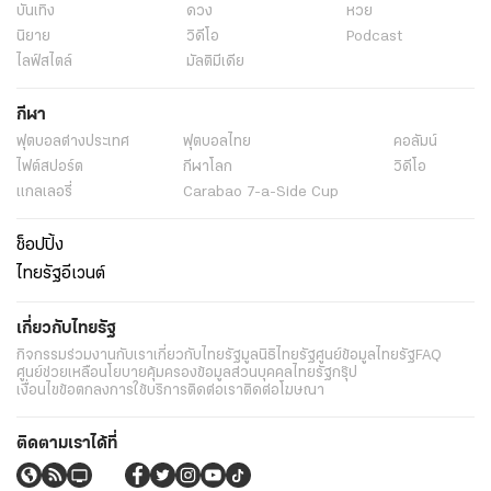
บันเทิง
ดวง
หวย
นิยาย
วิดีโอ
Podcast
ไลฟ์สไตล์
มัลติมีเดีย
กีฬา
ฟุตบอลต่่างประเทศ
ฟุตบอลไทย
คอลัมน์
ไฟต์สปอร์ต
กีฬาโลก
วิดีโอ
แกลเลอรี่
Carabao 7-a-Side Cup
ช็อปปิ้ง
ไทยรัฐอีเวนต์
เกี่ยวกับไทยรัฐ
กิจกรรม
ร่วมงานกับเรา
เกี่ยวกับไทยรัฐ
มูลนิธิไทยรัฐ
ศูนย์ข้อมูลไทยรัฐ
FAQ
ศูนย์ช่วยเหลือ
นโยบายคุ้มครองข้อมูลส่วนบุคคลไทยรัฐกรุ๊ป
เงื่อนไขข้อตกลงการใช้บริการ
ติดต่อเรา
ติดต่อโฆษณา
ติดตามเราได้ที่