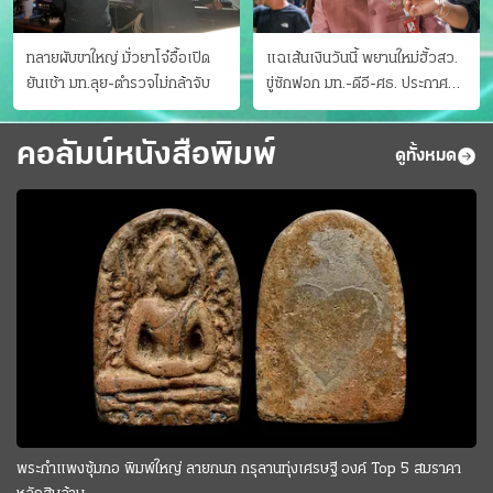
ทลายผับขาใหญ่ มั่วยาโจ๋อื้อเปิด
แฉเส้นเงินวันนี้ พยานใหม่ฮั้วสว.
ยันเช้า มท.ลุย-ตำรวจไม่กล้าจับ
ขู่ซักฟอก มท.-ดีอี-ศธ. ประกาศ
บัญชีท้องถิ่น
คอลัมน์หนังสือพิมพ์
ดูทั้งหมด
พระกำแพงซุ้มกอ พิมพ์ใหญ่ ลายกนก กรุลานทุ่งเศรษฐี องค์ Top 5 สมราคา