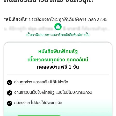
“หนีเที่ยวกัน”
ประเดิมเวลาใหม่ทุกคืนวันอังคาร เวลา 22.45
น. พิธีกรคู่รัก
ฟลุค-เกริกพล
และ
ลี-นาตาลี
ก็ต้องขนหัวลุก
เนื้อหาพิเศษเฉพาะสมาชิกหนังสือพิมพ์เท่านั้น
เมื่อพากันไปบุกสถานที่สุดหลอนคุกเก่าในกรุงลอนดอน
ประเทศอังกฤษ ที่ร่ำลือ ว่าผีดุ! แค่ยืนอยู่ด้านหน้าก็สัมผัส ได้
หนังสือพิมพ์ไทยรัฐ
ถึงความหลอน บรรยากาศน่ากลัวมาก ติดตามดูวัน-เวลาใหม่
เนื้อหาครบทุกข่าว ทุกคอลัมน์
คืนนี้ ทางช่องเวิร์คพอยท์ 23 แต่ที่พิเศษไม่เปลี่ยนต้อง
ทดลองอ่านฟรี 1 วัน
Exclusive First Class Tour เที่ยวตามรอยรายการหนีเที่ยวกัน
อ่านทุกข่าว และคอลัมน์ได้ไม่จำกัด
สนใจ โทร. 09—9746—3000.
อ่านข่าวบนเว็บไซต์ไทยรัฐ แบบไม่มีโฆษณารบกวน
สมัครง่าย ไม่ต้องใช้บัตรเครดิต