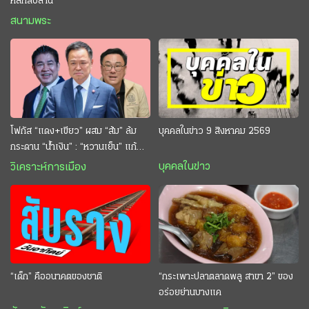
หลักสิบล้าน
สนามพระ
โฟกัส “แดง+เขียว” ผสม “ส้ม” ล้ม
บุคคลในข่าว 9 สิงหาคม 2569
กระดาน “นํ้าเงิน” : “หวานเย็น” แก้
กระหาย “อนุทิน” ดักตีกินสบาย
บุคคลในข่าว
วิเคราะห์การเมือง
“เด็ก” คืออนาคตของชาติ
“กระเพาะปลาตลาดพลู สาขา 2” ของ
อร่อยย่านบางแค