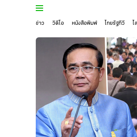
ข่าว
วิดีโอ
หนังสือพิมพ์
ไทยรัฐทีวี
ไ