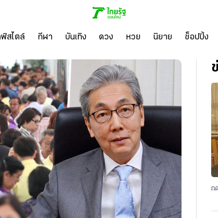
ลฟ์สไตล์
กีฬา
บันเทิง
ดวง
หวย
นิยาย
ช็อปปิ้ง
ข
กด