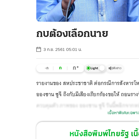
กบต้องเลือกนาย
3 ก.ย. 2561 05:01 น.
+
ก
ก
-ก
ฟังข่าว
Light
รายงานของ สหประชาชาติ ต่อกรณีการสังหารโหด
อองซาน ซูจี ถึงกับมีเสียงเรียกร้องขอให้ ถอนรางว
ควบคุมตัว ภาพของ อองซาน ซูจี วันนี้พลิกจากหน
เนื้อหาพิเศษเฉพาะ
หนังสือพิมพ์ไทยรัฐ
เนื