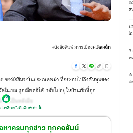
ตั
ขา
เส
ไก
หนังสือพิมพ์
การเมือง
หมัดเหล็ก
3 
พง
สย
ล้
 ชาวโรฮีนจาในประเทศพม่า ที่กระทบไปถึงต้นทุนของ
ปะ
ัลโนเบล ถูกเสียดสีให้ กลับไปอยู่ในบ้านพักที่ถูก
้ามือเป็นหลังมือ
สมาชิกหนังสือพิมพ์เท่านั้น
้อหาครบทุกข่าว ทุกคอลัมน์