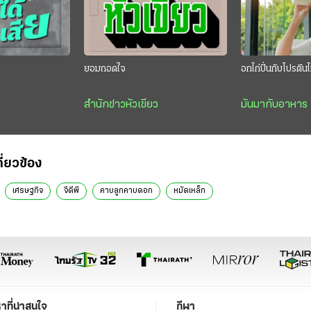
”
ยอมถอดใจ
อกไก่ปั่นกับโปรตี
สำนักข่าวหัวเขียว
มันมากับอาหาร
กี่ยวข้อง
เศรษฐกิจ
จีดีพี
คาบลูกคาบดอก
หมัดเหล็ก
หาที่น่าสนใจ
กีฬา