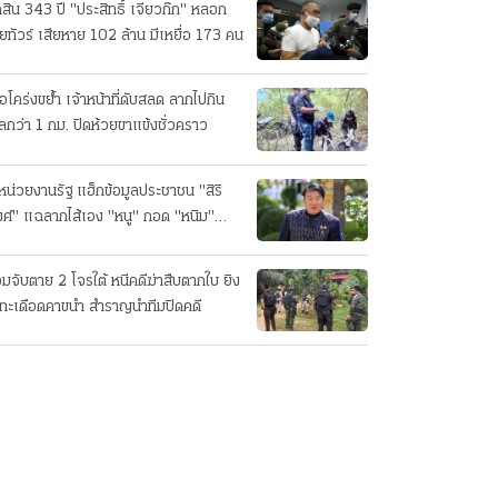
ดสิน 343 ปี "ประสิทธิ์ เจียวก๊ก" หลอก
ยทัวร์ เสียหาย 102 ล้าน มีเหยื่อ 173 คน
ือโคร่งขย้ำ เจ้าหน้าที่ดับสลด ลากไปกิน
ลกว่า 1 กม. ปิดห้วยขาแข้งชั่วคราว
หน่วยงานรัฐ แฮ็กข้อมูลประชาชน "สิริ
ศ์" แฉลากไส้เอง "หนู" กอด "หนิม"
บลือ
อมจับตาย 2 โจรใต้ หนีคดีฆ่าสืบตากใบ ยิง
ทะเดือดคาขนำ สำราญนำทีมปิดคดี