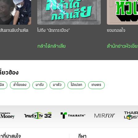
สันดานดิบอำมหิต
ไม่ถึง “นักการเมือง”
ยอมถอดใจ
กล้าได้กล้าเสีย
สำนักข่าวหัวเขีย
กี่ยวข้อง
นิล
ลำไยแดง
มารัง
มาตัว
ไม้แปลก
เกษตร
หาที่น่าสนใจ
กีฬา