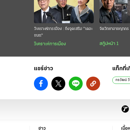
วิเคราะห์การเมือง : ถึงจุดเสริม "เดอะ
จิตวิทยาอาชญากร 
แบก"
สกู๊ปหน้า 1
วิเคราะห์การเมือง
แชร์ข่าว
แท็กที่เ
กรวัฒน์ วี
ข่าว
เนื้อ