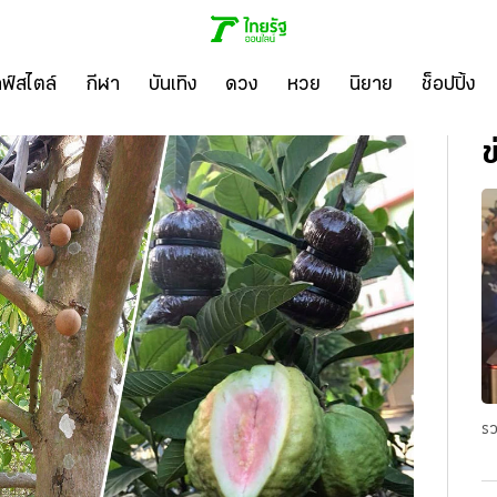
ลฟ์สไตล์
กีฬา
บันเทิง
ดวง
หวย
นิยาย
ช็อปปิ้ง
ข
รว