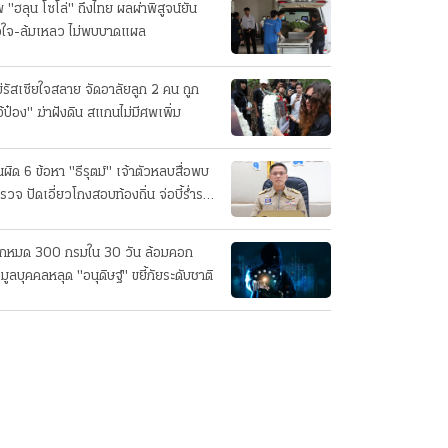
 "ฮลุน โซโล่" ถึงไทย ผลผ่าพิสูจน์ยัน
วใจ-ล้มเหลว ไม่พบบาดแผล
่รัสเซียใจสลาย จัดอาลัยลูก 2 คน ถูก
อ้ป๋อง" ฆ่าฝังดิน สแกนไม่มีศพเพิ่ม
นผิด 6 ข้อหา "ธีรุตม์" เจ้าตัวหลบสื่อพบ
รวจ ปัดเอี่ยวโกงสอบท้องถิ่น จ่อบี้รํ่ารวย
กปกติ
็กหมด 300 กรมใน 30 วัน ล้อมคอก
อมูลบุคคลหลุด "อนุดิษฐ์" ขยี้ภัยระดับชาติ