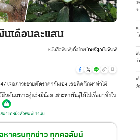
ศพ
หั
แม
เงินเดือนละแสน
"ไ
หนังสือพิมพ์
ทั่วไทย
ไทยรัฐฉบับพิมพ์
ฟั
ตำ
มา
เช
2547 เจอภาวะขายตัดราคากันเอง เลยคิดฉีกมาทำไม้
ข้
ืนต้นเพราะคู่แข่งมีน้อย เสาะหาพันธุ์ไม้ไปเรื่อยๆทั้งใน
สมาชิกหนังสือพิมพ์เท่านั้น
้อหาครบทุกข่าว ทุกคอลัมน์