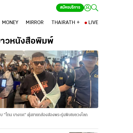
สมัครบริการ
MONEY
MIRROR
THAIRATH +
LIVE
่าวหนังสือพิมพ์
บ "โทน บางแค" ตุ๋นขายกล้องส่องพระรุ่นพิเศษลวงโลก