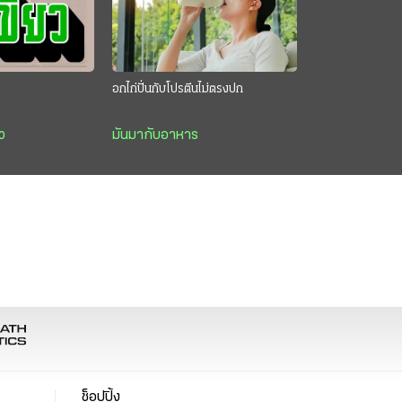
อกไก่ปั่นกับโปรตีนไม่ตรงปก
ว
มันมากับอาหาร
ช็อปปิ้ง