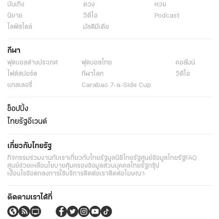
บันเทิง
ดวง
หวย
นิยาย
วิดีโอ
Podcast
ไลฟ์สไตล์
มัลติมีเดีย
กีฬา
ฟุตบอลต่่างประเทศ
ฟุตบอลไทย
คอลัมน์
ไฟต์สปอร์ต
กีฬาโลก
วิดีโอ
แกลเลอรี่
Carabao 7-a-Side Cup
ช็อปปิ้ง
ไทยรัฐอีเวนต์
เกี่ยวกับไทยรัฐ
กิจกรรม
ร่วมงานกับเรา
เกี่ยวกับไทยรัฐ
มูลนิธิไทยรัฐ
ศูนย์ข้อมูลไทยรัฐ
FAQ
ศูนย์ช่วยเหลือ
นโยบายคุ้มครองข้อมูลส่วนบุคคลไทยรัฐกรุ๊ป
เงื่อนไขข้อตกลงการใช้บริการ
ติดต่อเรา
ติดต่อโฆษณา
ติดตามเราได้ที่