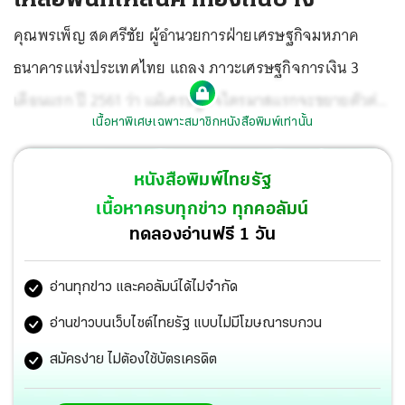
คุณพรเพ็ญ สดศรีชัย ผู้อำนวยการฝ่ายเศรษฐกิจมหภาค
ธนาคารแห่งประเทศไทย แถลง ภาวะเศรษฐกิจการเงิน 3
เดือนแรก ปี 2561 ว่า แม้เศรษฐกิจไตรมาสแรกจะขยายตัวต่อ
เนื้อหาพิเศษเฉพาะสมาชิกหนังสือพิมพ์เท่านั้น
เนื่องใกล้เคียง 4% แต่กำลังซื้อโดยรวมยังไม่เข้มแข็งนัก โดย
เฉพาะ กลุ่มผู้มีรายได้น้อย ทำให้ การขับเคลื่อนการบริโภคใน
หนังสือพิมพ์ไทยรัฐ
ประเทศ เป็น กลุ่มผู้มีรายได้ปานกลางถึงสูงเป็นหลัก ส่งผลให้
เนื้อหาครบทุกข่าว ทุกคอลัมน์
ดัชนีการบริโภคภาคเอกชนไตรมาสแรกเติบโตเป็นบวก 3.3%
ทดลองอ่านฟรี 1 วัน
อ่านทุกข่าว และคอลัมน์ได้ไม่จำกัด
อ่านข่าวบนเว็บไซต์ไทยรัฐ แบบไม่มีโฆษณารบกวน
สมัครง่าย ไม่ต้องใช้บัตรเครดิต