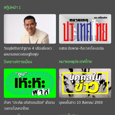
สกู๊ปหน้า 1
วิกฤติศรัทธารัฐบาล 4 เดือนดิ่งเหว :
กสทช.อัมพาต–ถึงเวลาโละบอร์ด
ผลงานเหลวเศรษฐกิจฟุบ
หมายเหตุประเทศไทย
วิเคราะห์การเมือง
อำลา “ประกิต อภิสารธนรักษ์” ตำนาน
บุคคลในข่าว 10 สิงหาคม 2569
วงการโฆษณาไทย