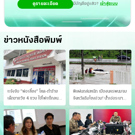
ดูรายละเอียด
มีบัญชีอยู่แล้ว?
เข้าสู่ระบบ
ข่าวหนังสือพิมพ์
แจ้งจับ "พ่อเลี้ยง" โหด-ทําร้าย
พิษฝนถล่มหนัก เมืองนครพนมจม
เด็กชายวัย 4 ขวบ ใช้ไฟแช็กลน
จังหวัดริมโขงอ่วม! นํ้าเอ่อระบาย
บาดเจ็บ
ไม่ทัน แม่ปิงทะลักล้น