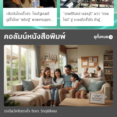
เส้นเงินโกงฮั้วสว. โยงรัฐมนตรี
“เทพศิรินทร์ นนทบุรี” ผวา “แชต
ภูมิใจไทย “พริษฐ์” พาพยานลุยแฉ
ไลน์” ขู่ จะลงมือซ้ำอีก ทําผู้
มีโอนให้คนกกต.ด้วย
ปกครองแตกตื่นแจ้งตำรวจ
คอลัมน์หนังสือพิมพ์
ดูทั้งหมด
เร่งฉีดวัคซีนทางใจ รักษา..วิกฤติสังคม