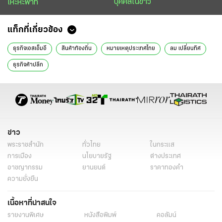
บุคคลในข่าว
เหะหะพาที
แท็กที่เกี่ยวข้อง
ธุรกิจเอสเอ็มอี
สินค้าท้องถิ่น
หมายเหตุประเทศไทย
ลม เปลี่ยนทิศ
ธุรกิจค้าปลีก
ข่าว
พระราชสำนัก
ทั่วไทย
ในกระแส
การเมือง
นโยบายรัฐ
ต่างประเทศ
อาชญากรรม
ยานยนต์
ราคาทองคำ
ความยั่งยืน
เนื้อหาที่น่าสนใจ
รายงานพิเศษ
หนังสือพิมพ์
คอลัมน์