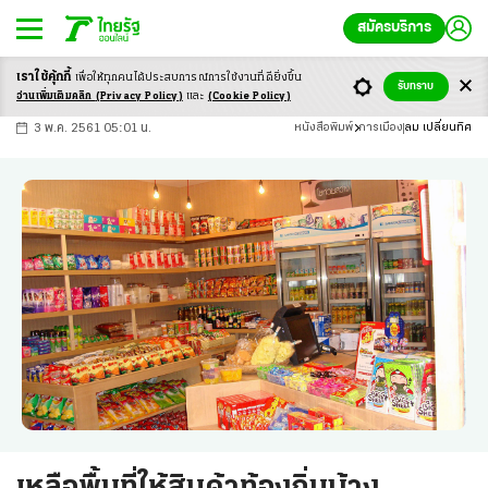
สมัครบริการ
เราใช้คุ้กกี้
เพื่อให้ทุกคนได้ประสบ
การณ์การใช้งานที่ดียิ่งขึ้น
+
ก
ก
-ก
รับทราบ
อ่านเพิ่มเติมคลิก
(Privacy Policy)
และ
(Cookie Policy)
3 พ.ค. 2561 05:01 น.
หนังสือพิมพ์
การเมือง
ลม เปลี่ยนทิศ
เหลือพื้นที่ให้สินค้าท้องถิ่นบ้าง