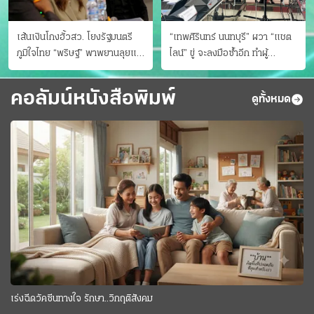
เส้นเงินโกงฮั้วสว. โยงรัฐมนตรี
“เทพศิรินทร์ นนทบุรี” ผวา “แชต
ภูมิใจไทย “พริษฐ์” พาพยานลุยแฉ
ไลน์” ขู่ จะลงมือซ้ำอีก ทําผู้
มีโอนให้คนกกต.ด้วย
ปกครองแตกตื่นแจ้งตำรวจ
คอลัมน์หนังสือพิมพ์
ดูทั้งหมด
เร่งฉีดวัคซีนทางใจ รักษา..วิกฤติสังคม