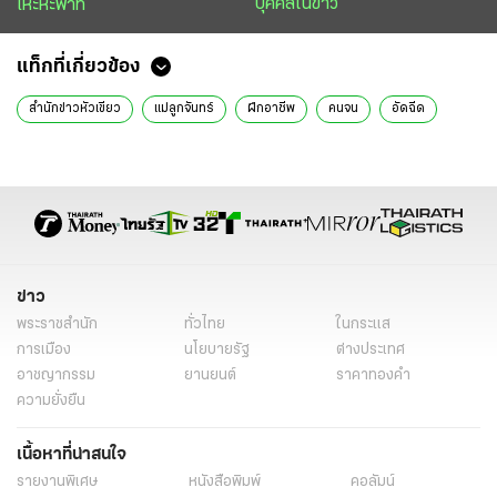
บุคคลในข่าว
เหะหะพาที
แท็กที่เกี่ยวข้อง
สำนักข่าวหัวเขียว
แม่ลูกจันทร์
ฝึกอาชีพ
คนจน
อัดฉีด
ข่าว
พระราชสำนัก
ทั่วไทย
ในกระแส
การเมือง
นโยบายรัฐ
ต่างประเทศ
อาชญากรรม
ยานยนต์
ราคาทองคำ
ความยั่งยืน
เนื้อหาที่น่าสนใจ
รายงานพิเศษ
หนังสือพิมพ์
คอลัมน์