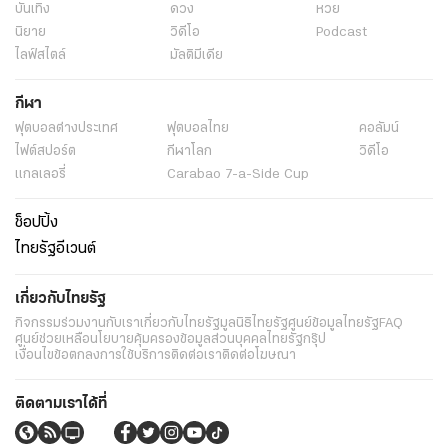
บันเทิง
ดวง
หวย
นิยาย
วิดีโอ
Podcast
ไลฟ์สไตล์
มัลติมีเดีย
กีฬา
ฟุตบอลต่่างประเทศ
ฟุตบอลไทย
คอลัมน์
ไฟต์สปอร์ต
กีฬาโลก
วิดีโอ
แกลเลอรี่
Carabao 7-a-Side Cup
ช็อปปิ้ง
ไทยรัฐอีเวนต์
เกี่ยวกับไทยรัฐ
กิจกรรม
ร่วมงานกับเรา
เกี่ยวกับไทยรัฐ
มูลนิธิไทยรัฐ
ศูนย์ข้อมูลไทยรัฐ
FAQ
ศูนย์ช่วยเหลือ
นโยบายคุ้มครองข้อมูลส่วนบุคคลไทยรัฐกรุ๊ป
เงื่อนไขข้อตกลงการใช้บริการ
ติดต่อเรา
ติดต่อโฆษณา
ติดตามเราได้ที่