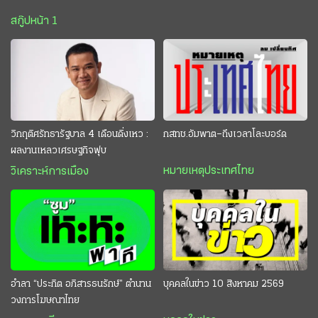
สกู๊ปหน้า 1
วิกฤติศรัทธารัฐบาล 4 เดือนดิ่งเหว :
กสทช.อัมพาต–ถึงเวลาโละบอร์ด
ผลงานเหลวเศรษฐกิจฟุบ
หมายเหตุประเทศไทย
วิเคราะห์การเมือง
อำลา “ประกิต อภิสารธนรักษ์” ตำนาน
บุคคลในข่าว 10 สิงหาคม 2569
วงการโฆษณาไทย