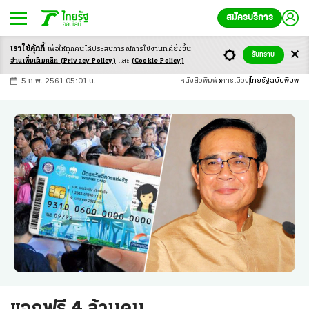
สมัครบริการ
เราใช้คุ้กกี้
เพื่อให้ทุกคนได้ประสบ
การณ์การใช้งานที่ดียิ่งขึ้น
+
ก
ก
-ก
รับทราบ
อ่านเพิ่มเติมคลิก
(Privacy Policy)
และ
(Cookie Policy)
5 ก.พ. 2561 05:01 น.
หนังสือพิมพ์
การเมือง
ไทยรัฐฉบับพิมพ์
แจกฟรี 4 ล้านคน