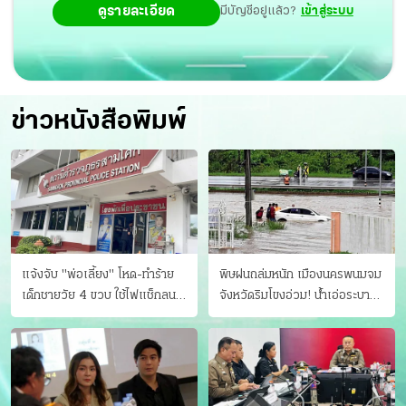
ดูรายละเอียด
มีบัญชีอยู่แล้ว?
เข้าสู่ระบบ
ข่าวหนังสือพิมพ์
แจ้งจับ "พ่อเลี้ยง" โหด-ทําร้าย
พิษฝนถล่มหนัก เมืองนครพนมจม
เด็กชายวัย 4 ขวบ ใช้ไฟแช็กลน
จังหวัดริมโขงอ่วม! นํ้าเอ่อระบาย
บาดเจ็บ
ไม่ทัน แม่ปิงทะลักล้น