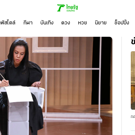
ลฟ์สไตล์
กีฬา
บันเทิง
ดวง
หวย
นิยาย
ช็อปปิ้ง
ข
กด