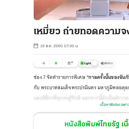
เหมี่ยว ถ่ายทอดความจ
16 ต.ค. 2560 07:30 น.
+
ก
ก
-ก
ฟังข่าว
Light
ช่อง 7 จัดทำรายการพิเศษ
“กาลครั้งนั้นของฉันก
กับ พระบาทสมเด็จพระปรมินทร มหาภูมิพลอดุล
และพิธีกรที่ทุกคนรู้จักดี นอกจากนี้ยังเป็นนักว
เนื้อหาพิเศษเฉพาะ
เทิดทูน ในหลวงรัชกาลที่ 9 เหนือสิ่งอื่นใด กับ
หนังสือพิมพ์ไทยรัฐ
เนื