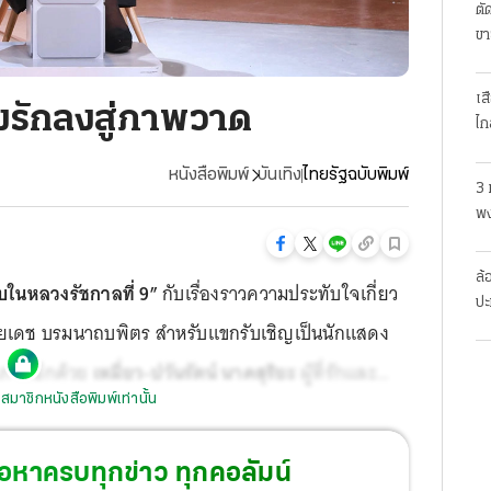
ตั
ขา
เส
งรักลงสู่ภาพวาด
ไก
หนังสือพิมพ์
บันเทิง
ไทยรัฐฉบับพิมพ์
3 
พง
สย
ล้
ับในหลวงรัชกาลที่ 9”
กับเรื่องราวความประทับใจเกี่ยว
ปะ
ยเดช บรมนาถบพิตร สำหรับแขกรับเชิญเป็นนักแสดง
าดภาพอีกด้วย
เหมี่ยว-ปวันรัตน์ นาคสุริยะ
ผู้ที่รักและ
สมาชิกหนังสือพิมพ์เท่านั้น
ผลงานภาพวาดที่เจ้าตัววาดเองด้วยหัวใจกว่าร้อยภาพ
้อหาครบทุกข่าว ทุกคอลัมน์