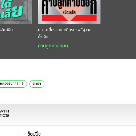
ด้แค่ฝัน
ความเสี่ยงของเสถียรภาพรัฐบาล
น้ำเงิน
คาบลูกคาบดอก
นหลวงรัชกาลที่ 9
ดารา
ช็อปปิ้ง