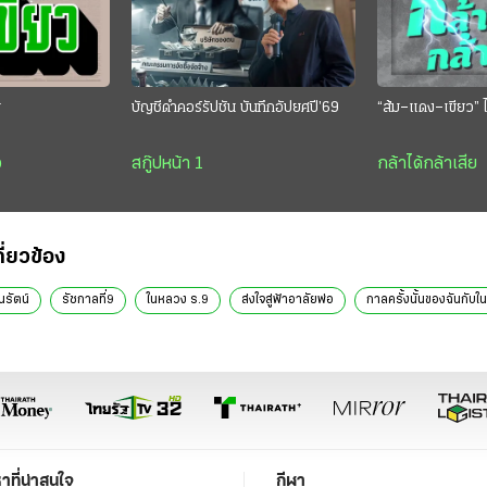
ย
บัญชีดำคอร์รัปชัน บันทึกอัปยศปี’69
“ส้ม–แดง–เขียว” ไ
ว
สกู๊ปหน้า 1
กล้าได้กล้าเสีย
กี่ยวข้อง
นรัตน์
รัชกาลที่9
ในหลวง ร.9
ส่งใจสู่ฟ้าอาลัยพ่อ
กาลครั้งนั้นของฉันกับใ
หาที่น่าสนใจ
กีฬา