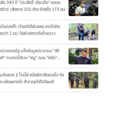
ดสิน 343 ปี "ประสิทธิ์ เจียวก๊ก" หลอก
ยทัวร์ เสียหาย 102 ล้าน มีเหยื่อ 173 คน
ือโคร่งขย้ำ เจ้าหน้าที่ดับสลด ลากไปกิน
ลกว่า 1 กม. ปิดห้วยขาแข้งชั่วคราว
หน่วยงานรัฐ แฮ็กข้อมูลประชาชน "สิริ
ศ์" แฉลากไส้เอง "หนู" กอด "หนิม"
บลือ
อมจับตาย 2 โจรใต้ หนีคดีฆ่าสืบตากใบ ยิง
ทะเดือดคาขนำ สำราญนำทีมปิดคดี