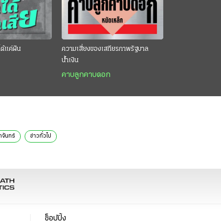
ด้แค่ฝัน
ความเสี่ยงของเสถียรภาพรัฐบาล
น้ำเงิน
คาบลูกคาบดอก
กจันทร์
ข่าวทั่วไป
ช็อปปิ้ง