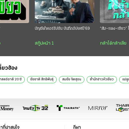
ย
บัญชีดำคอร์รัปชัน บันทึกอัปยศปี’69
“ส้ม–แดง–เขียว” ไ
ว
สกู๊ปหน้า 1
กล้าได้กล้าเสีย
กี่ยวข้อง
สตร์ชาติ 20 ปี
ชัชชาติ สิทธิพันธุ์
สมชัย จิตสุชน
สำนักข่าวหัวเขียว
แม่ลู
หาที่น่าสนใจ
กีฬา