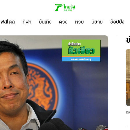
ลฟ์สไตล์
กีฬา
บันเทิง
ดวง
หวย
นิยาย
ช็อปปิ้ง
ข
กด