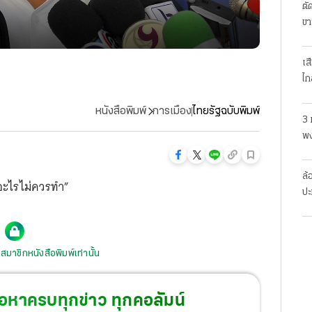
ตั
ขา
เส
ไก
หนังสือพิมพ์
การเมือง
ไทยรัฐฉบับพิมพ์
3 
พง
สย
ล้
ำอะไรไม่ควรทำ”
ปะ
สมาชิกหนังสือพิมพ์เท่านั้น
้อหาครบทุกข่าว ทุกคอลัมน์