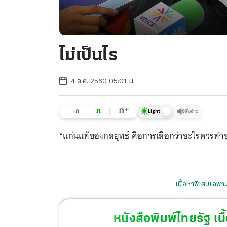
ไม่เป็นไร
4 ต.ค. 2560 05:01 น.
+
ก
ก
-ก
ฟังข่าว
Light
“แก่นแท้ของกลยุทธ์ คือการเลือกว่าอะไรควรท
เนื้อหาพิเศษเฉพาะ
หนังสือพิมพ์ไทยรัฐ
เนื