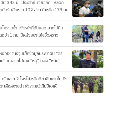
ดสิน 343 ปี "ประสิทธิ์ เจียวก๊ก" หลอก
ยทัวร์ เสียหาย 102 ล้าน มีเหยื่อ 173 คน
ือโคร่งขย้ำ เจ้าหน้าที่ดับสลด ลากไปกิน
ลกว่า 1 กม. ปิดห้วยขาแข้งชั่วคราว
หน่วยงานรัฐ แฮ็กข้อมูลประชาชน "สิริ
ศ์" แฉลากไส้เอง "หนู" กอด "หนิม"
บลือ
อมจับตาย 2 โจรใต้ หนีคดีฆ่าสืบตากใบ ยิง
ทะเดือดคาขนำ สำราญนำทีมปิดคดี