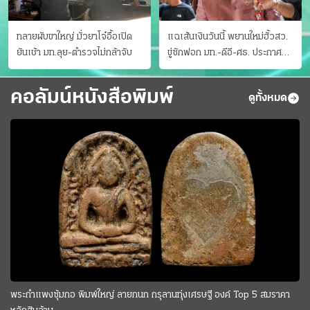
ทลายผับขาใหญ่ มั่วยาโจ๋อื้อเปิด
แฉเส้นเงินวันนี้ พยานใหม่ฮั้วสว.
ยันเช้า มท.ลุย-ตำรวจไม่กล้าจับ
ขู่ซักฟอก มท.-ดีอี-ศธ. ประกาศ
บัญชีท้องถิ่น
คอลัมน์หนังสือพิมพ์
ดูทั้งหมด
พระกำแพงซุ้มกอ พิมพ์ใหญ่ ลายกนก กรุลานทุ่งเศรษฐี องค์ Top 5 สมราคา