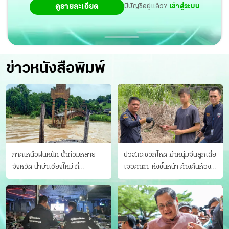
ดูรายละเอียด
มีบัญชีอยู่แล้ว?
เข้าสู่ระบบ
ข่าวหนังสือพิมพ์
ภาคเหนือฝนหนัก น้ำท่วมหลาย
ปวส.กะซวกโหด ฆ่าหนุ่มจีนลูกเสี่ย
จังหวัด นํ้าบ่าเชียงใหม่ ที่
เจอคาตา-หึงขึ้นหน้า ค้างคืนห้อง
แม่ฮ่องสอน ซัดสะพานขาด
แฟนสาว