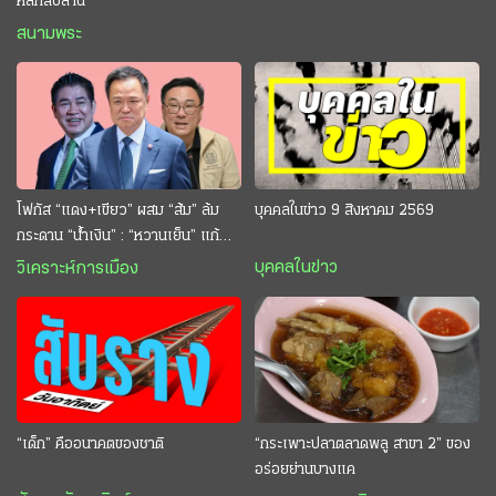
หลักสิบล้าน
สนามพระ
โฟกัส “แดง+เขียว” ผสม “ส้ม” ล้ม
บุคคลในข่าว 9 สิงหาคม 2569
กระดาน “นํ้าเงิน” : “หวานเย็น” แก้
กระหาย “อนุทิน” ดักตีกินสบาย
บุคคลในข่าว
วิเคราะห์การเมือง
“เด็ก” คืออนาคตของชาติ
“กระเพาะปลาตลาดพลู สาขา 2” ของ
อร่อยย่านบางแค