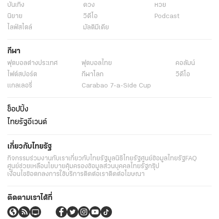
บันเทิง
ดวง
หวย
นิยาย
วิดีโอ
Podcast
ไลฟ์สไตล์
มัลติมีเดีย
กีฬา
ฟุตบอลต่่างประเทศ
ฟุตบอลไทย
คอลัมน์
ไฟต์สปอร์ต
กีฬาโลก
วิดีโอ
แกลเลอรี่
Carabao 7-a-Side Cup
ช็อปปิ้ง
ไทยรัฐอีเวนต์
เกี่ยวกับไทยรัฐ
กิจกรรม
ร่วมงานกับเรา
เกี่ยวกับไทยรัฐ
มูลนิธิไทยรัฐ
ศูนย์ข้อมูลไทยรัฐ
FAQ
ศูนย์ช่วยเหลือ
นโยบายคุ้มครองข้อมูลส่วนบุคคลไทยรัฐกรุ๊ป
เงื่อนไขข้อตกลงการใช้บริการ
ติดต่อเรา
ติดต่อโฆษณา
ติดตามเราได้ที่