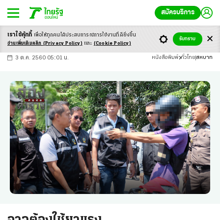
สมัครบริการ
เราใช้คุ้กกี้
เพื่อให้ทุกคนได้ประสบ
การณ์การใช้งานที่ดียิ่งขึ้น
+
ก
ก
-ก
รับทราบ
อ่านเพิ่มเติมคลิก
(Privacy Policy)
และ
(Cookie Policy)
3 ต.ค. 2560 05:01 น.
หนังสือพิมพ์
ทั่วไทย
สหบาท
อาจต้องใช้ยาแรง