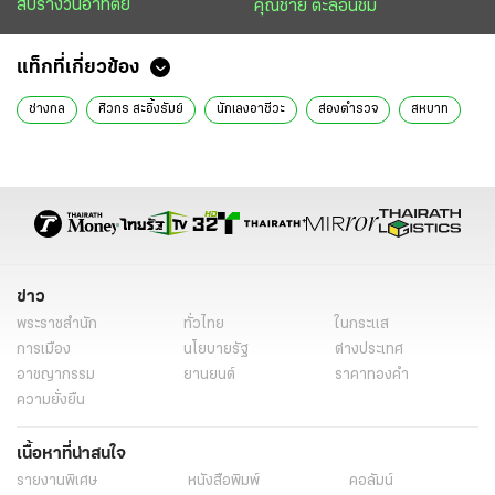
สับรางวันอาทิตย์
คุณชาย ตะลอนชิม
แท็กที่เกี่ยวข้อง
ช่างกล
ศิวกร สะอิ้งรัมย์
นักเลงอาชีวะ
ส่องตำรวจ
สหบาท
ข่าว
พระราชสำนัก
ทั่วไทย
ในกระแส
การเมือง
นโยบายรัฐ
ต่างประเทศ
อาชญากรรม
ยานยนต์
ราคาทองคำ
ความยั่งยืน
เนื้อหาที่น่าสนใจ
รายงานพิเศษ
หนังสือพิมพ์
คอลัมน์