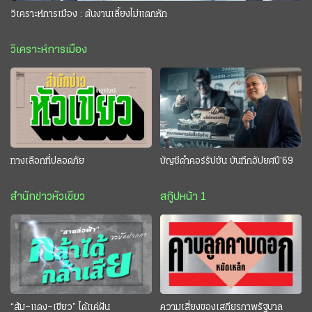
วิเคราะห์การเมือง : ต้นงานเลี้ยงไม่แตกหัก
วิเคราะห์การเมือง
ทางเลือกที่ปลอดภัย
บัญชีดำคอร์รัปชัน บันทึกอัปยศปี’69
สำนักข่าวหัวเขียว
สกู๊ปหน้า 1
“ส้ม–แดง–เขียว” ได้แค่ฝัน
ความเสี่ยงของเสถียรภาพรัฐบาล