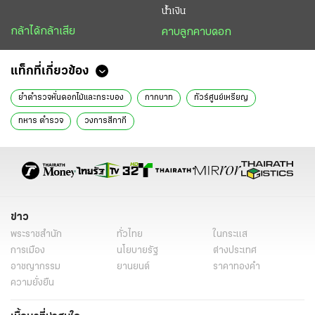
น้ำเงิน
กล้าได้กล้าเสีย
คาบลูกคาบดอก
แท็กที่เกี่ยวข้อง
ยำตำรวจหั่นดอกไม้และกระบอง
กากบาท
ทัวร์ศูนย์เหรียญ
ทหาร ตำรวจ
วงการสีกากี
ข่าว
พระราชสำนัก
ทั่วไทย
ในกระแส
การเมือง
นโยบายรัฐ
ต่างประเทศ
อาชญากรรม
ยานยนต์
ราคาทองคำ
ความยั่งยืน