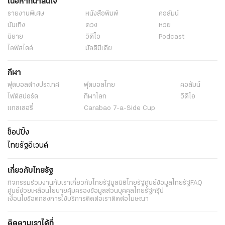
เนื้อหาที่น่าสนใจ
รายงานพิเศษ
หนังสือพิมพ์
คอลัมน์
บันเทิง
ดวง
หวย
นิยาย
วิดีโอ
Podcast
ไลฟ์สไตล์
มัลติมีเดีย
กีฬา
ฟุตบอลต่่างประเทศ
ฟุตบอลไทย
คอลัมน์
ไฟต์สปอร์ต
กีฬาโลก
วิดีโอ
แกลเลอรี่
Carabao 7-a-Side Cup
ช็อปปิ้ง
ไทยรัฐอีเวนต์
เกี่ยวกับไทยรัฐ
กิจกรรม
ร่วมงานกับเรา
เกี่ยวกับไทยรัฐ
มูลนิธิไทยรัฐ
ศูนย์ข้อมูลไทยรัฐ
FAQ
ศูนย์ช่วยเหลือ
นโยบายคุ้มครองข้อมูลส่วนบุคคลไทยรัฐกรุ๊ป
เงื่อนไขข้อตกลงการใช้บริการ
ติดต่อเรา
ติดต่อโฆษณา
ติดตามเราได้ที่