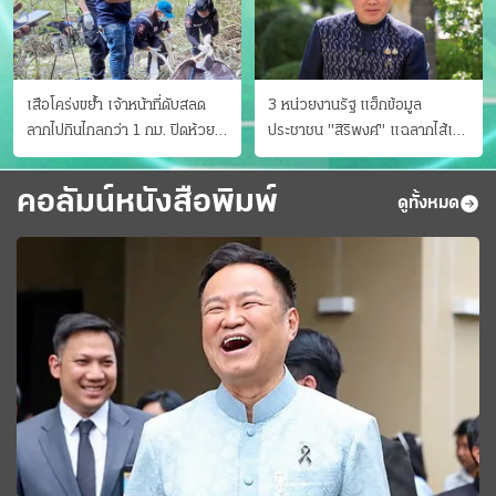
เสือโคร่งขย้ำ เจ้าหน้าที่ดับสลด
3 หน่วยงานรัฐ แฮ็กข้อมูล
ลากไปกินไกลกว่า 1 กม. ปิดห้วย
ประชาชน "สิริพงศ์" แฉลากไส้เอง
ขาแข้งชั่วคราว
"หนู" กอด "หนิม" สยบลือ
คอลัมน์หนังสือพิมพ์
ดูทั้งหมด