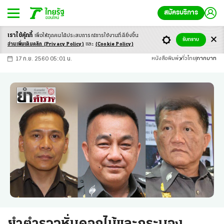
สมัครบริการ
เราใช้คุ้กกี้
เพื่อให้ทุกคนได้ประสบ
การณ์การใช้งานที่ดียิ่งขึ้น
+
ก
ก
-ก
รับทราบ
อ่านเพิ่มเติมคลิก
(Privacy Policy)
และ
(Cookie Policy)
17 ก.ย. 2560 05:01 น.
หนังสือพิมพ์
ทั่วไทย
กากบาท
ยำตำรวจหั่นดอกไม้และกระบอง