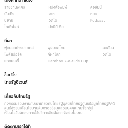
เนื้อหาที่น่าสนใจ
รายงานพิเศษ
หนังสือพิมพ์
คอลัมน์
บันเทิง
ดวง
หวย
นิยาย
วิดีโอ
Podcast
ไลฟ์สไตล์
มัลติมีเดีย
กีฬา
ฟุตบอลต่่างประเทศ
ฟุตบอลไทย
คอลัมน์
ไฟต์สปอร์ต
กีฬาโลก
วิดีโอ
แกลเลอรี่
Carabao 7-a-Side Cup
ช็อปปิ้ง
ไทยรัฐอีเวนต์
เกี่ยวกับไทยรัฐ
กิจกรรม
ร่วมงานกับเรา
เกี่ยวกับไทยรัฐ
มูลนิธิไทยรัฐ
ศูนย์ข้อมูลไทยรัฐ
FAQ
ศูนย์ช่วยเหลือ
นโยบายคุ้มครองข้อมูลส่วนบุคคลไทยรัฐกรุ๊ป
เงื่อนไขข้อตกลงการใช้บริการ
ติดต่อเรา
ติดต่อโฆษณา
ติดตามเราได้ที่