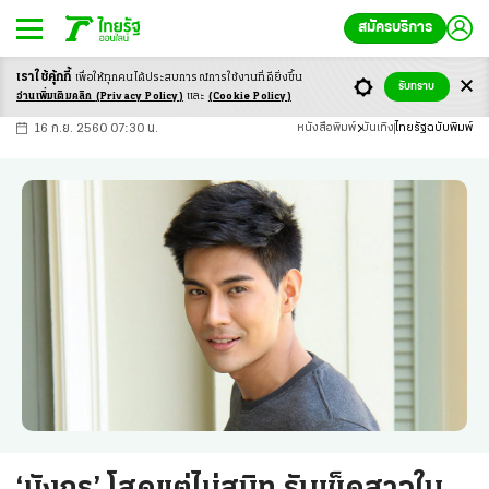
สมัครบริการ
เราใช้คุ้กกี้
เพื่อให้ทุกคนได้ประสบ
การณ์การใช้งานที่ดียิ่งขึ้น
+
ก
ก
-ก
รับทราบ
อ่านเพิ่มเติมคลิก
(Privacy Policy)
และ
(Cookie Policy)
16 ก.ย. 2560 07:30 น.
หนังสือพิมพ์
บันเทิง
ไทยรัฐฉบับพิมพ์
‘มังกร’ โสดแต่ไม่สนิท รับเข็ดสาวใน