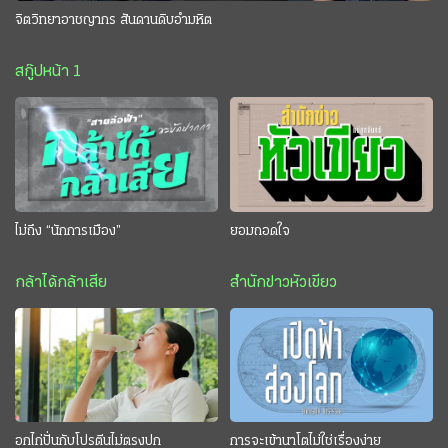
จิตวิทยาอาชญากร สันดานดิบอำมหิต
สกู๊ปหน้า 1
ไม่ถึง “นักการเมือง”
ยอมถอดใจ
กล้าได้กล้าเสีย
สำนักข่าวหัวเขียว
อกไก่ปั่นกับโปรตีนไม่ตรงปก
การจะเข้านาโตไม่ใช่เรื่องง่าย