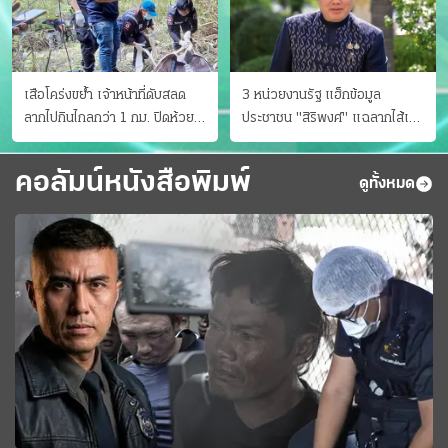
เสือโคร่งขย้ำ เจ้าหน้าที่ดับสลด
3 หน่วยงานรัฐ แฮ็กข้อมูล
ลากไปกินไกลกว่า 1 กม. ปิดห้วย
ประชาชน "สิริพงศ์" แฉลากไส้เอง
ขาแข้งชั่วคราว
"หนู" กอด "หนิม" สยบลือ
คอลัมน์หนังสือพิมพ์
ดูทั้งหมด