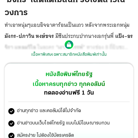
วงการ
ทำเอาหนุ่มๆแอบอิจฉาตาร้อนเป็นแถว หลังจากพระเอกหนุ่ม
มังกร–ปภาวิน หงษ์ขจร
มีซีนประกบปากนางเอกรุ่นพี่
แป้ง–อร
จิรา แหลมวิไล
ในละคร
“เงาอาถรรพ์”
ทางช่อง 8 ถี่ยิบซะ
เนื้อหาพิเศษเฉพาะสมาชิกหนังสือพิมพ์เท่านั้น
ขนาดนี้ ทำให้สงสัยจูบสะท้านจอขนาดนี้หวานใจไม่ว่าหรือ?
มังกรเผยว่า
“วันแรกที่เข้าฉากเลิฟซีนกับพี่แป้งจะบอกว่ามังกร
หนังสือพิมพ์ไทยรัฐ
ตื่นเต้นมาก เพราะเราก็ยังใหม่ แต่พี่แป้งเค้าให้ความเป็น
เนื้อหาครบทุกข่าว ทุกคอลัมน์
กันเอง พูดคุยทักทาย พี่แป้งบอกให้เล่นเต็มที่เลย โตแล้วจะ
ทดลองอ่านฟรี 1 วัน
เขินอะไร กลายเป็นผมเขิน เรื่องนี้เลิฟซีนบ่อยมาก”
อ่านทุกข่าว และคอลัมน์ได้ไม่จำกัด
อ่านข่าวบนเว็บไซต์ไทยรัฐ แบบไม่มีโฆษณารบกวน
สมัครง่าย ไม่ต้องใช้บัตรเครดิต