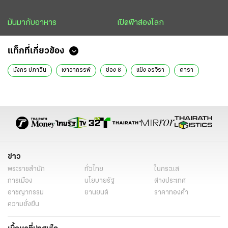
มันมากับอาหาร
เปิดฟ้าส่องโลก
แท็กที่เกี่ยวข้อง
มังกร ปภาวิน
เงาอาถรรพ์
ช่อง 8
แป้ง อรจิรา
ดารา
ข่าว
พระราชสำนัก
ทั่วไทย
ในกระแส
การเมือง
นโยบายรัฐ
ต่างประเทศ
อาชญากรรม
ยานยนต์
ราคาทองคำ
ความยั่งยืน