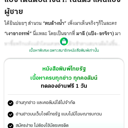
ผู้ชาย
ได้ยินบ่อยๆ สำนวน
“ตบล้างน้ำ”
เพิ่งมาเห็นจริงๆก็ในละคร
“เงาอาถรรพ์”
นี่แหละ โดยเป็นฉากที่
มาลี (แป้ง–อรจิรา)
มา
หาซื้อพริกแห้งแล้วโดนเศษพริกปลิวเข้าตาแสบจนลืมไม่ขึ้น
เนื้อหาพิเศษเฉพาะสมาชิกหนังสือพิมพ์เท่านั้น
ร้องเรียกขอน้ำ จังหวะนั้น
สร้อยพี (ณฉัตร–กวิยณัฎฐ์)
เดิน
ผ่านมา ด้วยความที่เกลียด
มาลี
ที่ทำตัวใกล้ชิด
เที่ยง (มังกร–
หนังสือพิมพ์ไทยรัฐ
ปภาวิน)
อยู่แล้ว ก็เลยตักน้ำสาดหน้าให้
มาลี
ซะเลย
มาลี
ถึง
เนื้อหาครบทุกข่าว ทุกคอลัมน์
กับงงว่าใครแกล้ง แต่จะดูหน้าก็ไม่ได้เพราะลืมตาไม่ขึ้น!
ทดลองอ่านฟรี 1 วัน
อ่านทุกข่าว และคอลัมน์ได้ไม่จำกัด
อ่านข่าวบนเว็บไซต์ไทยรัฐ แบบไม่มีโฆษณารบกวน
สมัครง่าย ไม่ต้องใช้บัตรเครดิต