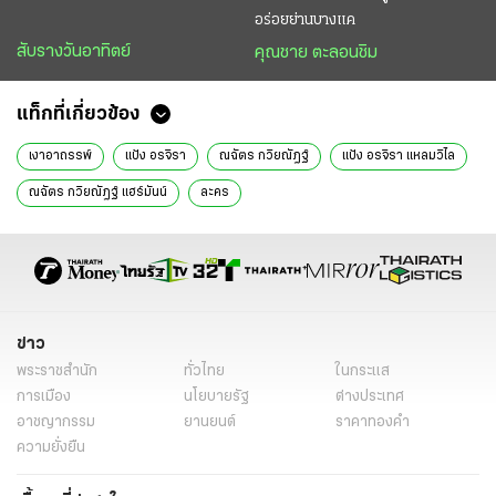
อร่อยย่านบางแค
สับรางวันอาทิตย์
คุณชาย ตะลอนชิม
แท็กที่เกี่ยวข้อง
เงาอาถรรพ์
แป้ง อรจิรา
ณฉัตร กวิยณัฎฐ์
แป้ง อรจิรา แหลมวิไล
ณฉัตร กวิยณัฎฐ์ แฮร์มันน์
ละคร
ข่าว
พระราชสำนัก
ทั่วไทย
ในกระแส
การเมือง
นโยบายรัฐ
ต่างประเทศ
อาชญากรรม
ยานยนต์
ราคาทองคำ
ความยั่งยืน