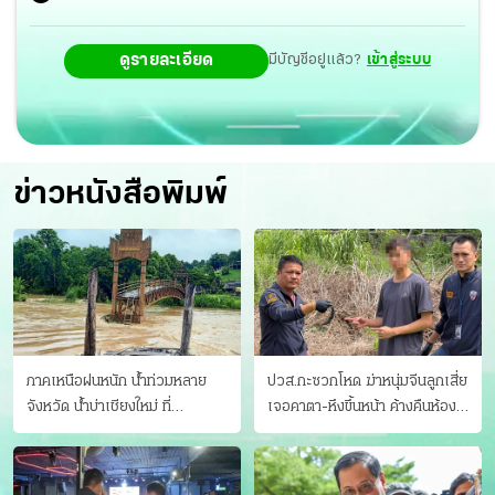
ดูรายละเอียด
มีบัญชีอยู่แล้ว?
เข้าสู่ระบบ
ข่าวหนังสือพิมพ์
ภาคเหนือฝนหนัก น้ำท่วมหลาย
ปวส.กะซวกโหด ฆ่าหนุ่มจีนลูกเสี่ย
จังหวัด นํ้าบ่าเชียงใหม่ ที่
เจอคาตา-หึงขึ้นหน้า ค้างคืนห้อง
แม่ฮ่องสอน ซัดสะพานขาด
แฟนสาว