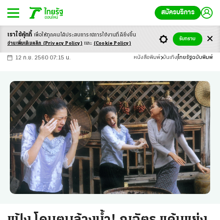
สมัครบริการ
เราใช้คุ้กกี้
เพื่อให้ทุกคนได้ประสบ
การณ์การใช้งานที่ดียิ่งขึ้น
+
ก
ก
-ก
รับทราบ
อ่านเพิ่มเติมคลิก
(Privacy Policy)
และ
(Cookie Policy)
12 ก.ย. 2560 07:15 น.
หนังสือพิมพ์
บันเทิง
ไทยรัฐฉบับพิมพ์
แป้ง โดนตบล้างน้ำ! ณฉัตร แค้นแย่ง