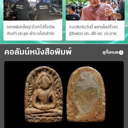
ทลายผับขาใหญ่ มั่วยาโจ๋อื้อเปิด
แฉเส้นเงินวันนี้ พยานใหม่ฮั้วสว.
ยันเช้า มท.ลุย-ตำรวจไม่กล้าจับ
ขู่ซักฟอก มท.-ดีอี-ศธ. ประกาศ
บัญชีท้องถิ่น
คอลัมน์หนังสือพิมพ์
ดูทั้งหมด