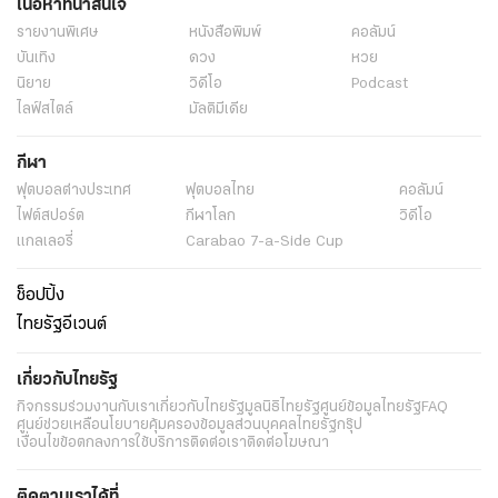
เนื้อหาที่น่าสนใจ
รายงานพิเศษ
หนังสือพิมพ์
คอลัมน์
บันเทิง
ดวง
หวย
นิยาย
วิดีโอ
Podcast
ไลฟ์สไตล์
มัลติมีเดีย
กีฬา
ฟุตบอลต่่างประเทศ
ฟุตบอลไทย
คอลัมน์
ไฟต์สปอร์ต
กีฬาโลก
วิดีโอ
แกลเลอรี่
Carabao 7-a-Side Cup
ช็อปปิ้ง
ไทยรัฐอีเวนต์
เกี่ยวกับไทยรัฐ
กิจกรรม
ร่วมงานกับเรา
เกี่ยวกับไทยรัฐ
มูลนิธิไทยรัฐ
ศูนย์ข้อมูลไทยรัฐ
FAQ
ศูนย์ช่วยเหลือ
นโยบายคุ้มครองข้อมูลส่วนบุคคลไทยรัฐกรุ๊ป
เงื่อนไขข้อตกลงการใช้บริการ
ติดต่อเรา
ติดต่อโฆษณา
ติดตามเราได้ที่