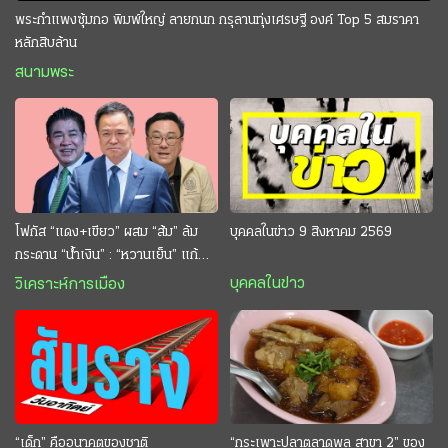
พระกำแพงซุ้มกอ พิมพ์ใหญ่ ลายกนก กรุลานทุ่งเศรษฐี องค์ Top 5 สมราคา
หลักสิบล้าน
สนามพระ
โฟกัส “แดง+เขียว” ผสม “ส้ม” ล้ม
บุคคลในข่าว 9 สิงหาคม 2569
กระดาน “นํ้าเงิน” : “หวานเย็น” แก้
กระหาย “อนุทิน” ดักตีกินสบาย
บุคคลในข่าว
วิเคราะห์การเมือง
“เด็ก” คืออนาคตของชาติ
“กระเพาะปลาตลาดพลู สาขา 2” ของ