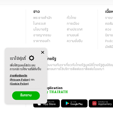
ข่าว
เนื้อ
พระราชสำนัก
ทั่วไทย
รายง
ในกระแส
การเมือง
คอลัม
นโยบายรัฐ
ต่างประเทศ
ดวง
อาชญากรรม
ยานยนต์
นิยาย
ราคาทองคำ
ความยั่งยืน
Podc
มัลติม
เราใช้คุ้กกี้
เกี่ยวกับไทยรัฐ
กิจกรรม
ร่วมงานกับเรา
เกี่ยวกับไทยรัฐ
มูลนิธิไทยรัฐ
ศูนย์ข้อ
เพื่อให้ทุกคนได้ประสบ
เงื่อนไขข้อตกลงการใช้บริการ
ติดต่อเรา
ติดต่อโฆษณา
การณ์การใช้งานที่ดียิ่งขึ้น
อ่านเพิ่มเติมคลิก
(Privacy Policy)
และ
(Cookie Policy)
Application
My THAIRATH
รับทราบ