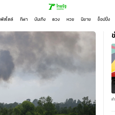
ลฟ์สไตล์
กีฬา
บันเทิง
ดวง
หวย
นิยาย
ช็อปปิ้ง
ข
ตำ