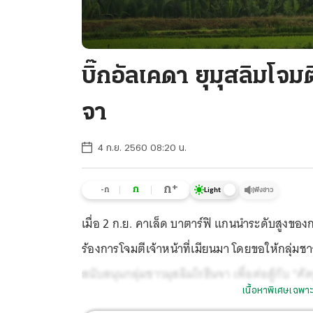
บิ๊กอัลเคดา ยุมุสลิมโจมต
จา
4 ก.ย. 2560 08:20 น.
+
ก
ก
-ก
ฟังข่าว
Light
เมื่อ 2 ก.ย. คาเล็ด บาตาร์ฟิ แกนนำระดับสูงขอ
ร้องการโจมตีเจ้าหน้าที่เมียนมา โดยขอให้กลุ่มช
สนับสนุนกลุ่มชาวมุสลิมโรฮีนจา เพื่อต่อสู้กับ “
เนื้อหาพิเศษเฉพาะ
รัฐยะไข่ ทำให้ชาวโรฮีนจาต้องหนีตายข้ามฝั่งไป