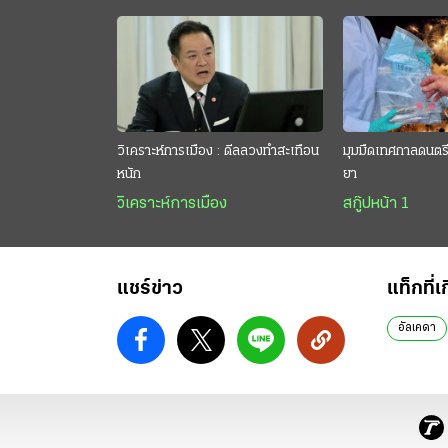
วิเคราะห์การเมือง : ดีลลวงทำสะเทือน
มุมมืดเทศกาลดนตรี 
หนัก
ยา
วิเคราะห์การเมือง
สกู๊ปหน้า 1
แชร์ข่าว
แท็กที่เ
อัลเคดา