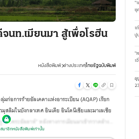
"เ
ยุ
ธุ
เก
ีจนท.เมียนมา สู้เพื่อโรฮีน
ปู
"ห
เอ
หนังสือพิมพ์
ต่างประเทศ
ไทยรัฐฉบับพิมพ์
ดู
23
โร
งกลุ่มก่อการร้ายอัลเคดาแห่งอาระเบียน (AQAP) เรียก
าวมุสลิมในบังกลาเทศ อินเดีย อินโดนีเซียและมาเลเซีย
ศัตรูของพระอัลลาห์” หลังทางการเมียนมาเข้ากวาดล้างที่
สมาชิกหนังสือพิมพ์เท่านั้น
ยังบังกลาเทศ ประเทศเพื่อนบ้านราว 58,600 คน