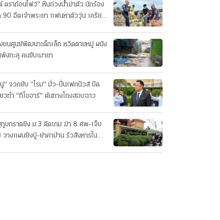
ต้ ดราก้อนไฟว์" หินถ่วงน้ำฆ่าตัว นักร้อง
ค 90 อืดเจ้าพระยา แฟนหาตัววุ่น เครียด
รกิจ!
๋งชนศูนย์พัฒนาเด็กเล็ก หวิดตายหมู่ ผนัง
นพังทะลุ คนขับเมายา
นู" จวกยับ "โรม" มั่ว-ปั่นเฟกนิวส์ ปัด
ี่ยวทํา "ทีโออาร์" ต้นทางโกงสอบฉาว
ยูทูบกราดยิง ม.3 ติดเกม ฆ่า 8 ศพ-เจ็บ
 วางแผนยิงปู่-ย่าคาบ้าน รัวสังหารใน
งเรียนทีละคน