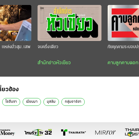
แหล่งมั่วสุม..เสพ
จบครึ่งเดียว
ภัยคุกคามระบอบป
สำนักข่าวหัวเขียว
คาบลูกคาบดอก
กี่ยวข้อง
โรฮีนจา
เมียนมา
มุสลิม
กลุ่มอาร์ซา