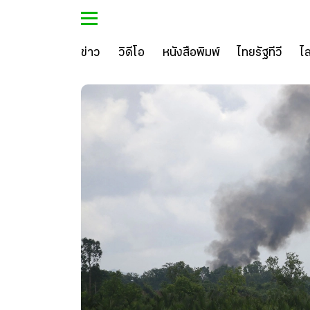
ข่าว
วิดีโอ
หนังสือพิมพ์
ไทยรัฐทีวี
ไ