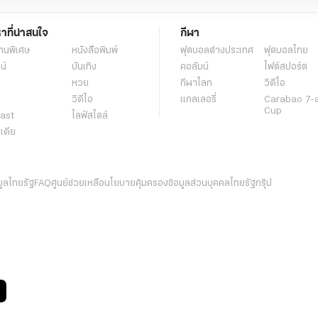
หาที่น่าสนใจ
กีฬา
านพิเศษ
หนังสือพิมพ์
ฟุตบอลต่่างประเทศ
ฟุตบอลไทย
น์
บันเทิง
คอลัมน์
ไฟต์สปอร์ต
หวย
กีฬาโลก
วิดีโอ
วิดีโอ
แกลเลอรี่
Carabao 7-
Cup
ast
ไลฟ์สไตล์
ีเดีย
มูลไทยรัฐ
FAQ
ศูนย์ช่วยเหลือ
นโยบายคุ้มครองข้อมูลส่วนบุคคลไทยรัฐกรุ๊ป