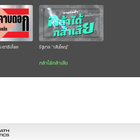
ระชาธิปไตย
รัฐบาล “เส้นใหญ่”
กล้าได้กล้าเสีย