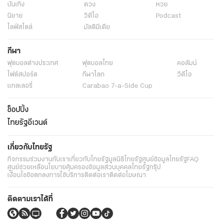
บันเทิง
ดวง
หวย
นิยาย
วิดีโอ
Podcast
ไลฟ์สไตล์
มัลติมีเดีย
กีฬา
ฟุตบอลต่่างประเทศ
ฟุตบอลไทย
คอลัมน์
ไฟต์สปอร์ต
กีฬาโลก
วิดีโอ
แกลเลอรี่
Carabao 7-a-Side Cup
ช็อปปิ้ง
ไทยรัฐอีเวนต์
เกี่ยวกับไทยรัฐ
กิจกรรม
ร่วมงานกับเรา
เกี่ยวกับไทยรัฐ
มูลนิธิไทยรัฐ
ศูนย์ข้อมูลไทยรัฐ
FAQ
ศูนย์ช่วยเหลือ
นโยบายคุ้มครองข้อมูลส่วนบุคคลไทยรัฐกรุ๊ป
เงื่อนไขข้อตกลงการใช้บริการ
ติดต่อเรา
ติดต่อโฆษณา
ติดตามเราได้ที่