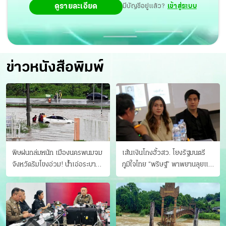
ดูรายละเอียด
มีบัญชีอยู่แล้ว?
เข้าสู่ระบบ
ข่าวหนังสือพิมพ์
พิษฝนถล่มหนัก เมืองนครพนมจม
เส้นเงินโกงฮั้วสว. โยงรัฐมนตรี
จังหวัดริมโขงอ่วม! นํ้าเอ่อระบาย
ภูมิใจไทย “พริษฐ์” พาพยานลุยแฉ
ไม่ทัน แม่ปิงทะลักล้น
มีโอนให้คนกกต.ด้วย