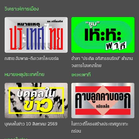
วิเคราะห์การเมือง
กสทช.อัมพาต–ถึงเวลาโละบอร์ด
อำลา “ประกิต อภิสารธนรักษ์” ตำนาน
วงการโฆษณาไทย
หมายเหตุประเทศไทย
เหะหะพาที
บุคคลในข่าว 10 สิงหาคม 2569
ในภาวะที่โครงสร้างประเทศถูกเซาะ
กร่อน