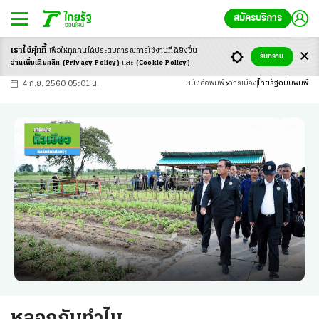
สมัครบริการ
เราใช้คุ้กกี้
เพื่อให้ทุกคนได้ประสบ
การณ์การใช้งานที่ดียิ่งขึ้น
+
ก
ก
-ก
รับทราบ
อ่านเพิ่มเติมคลิก
(Privacy Policy)
และ
(Cookie Policy)
4 ก.ย. 2560 05:01 น.
หนังสือพิมพ์
การเมือง
ไทยรัฐฉบับพิมพ์
หลอกกันทำไม