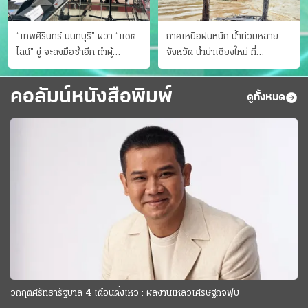
“เทพศิรินทร์ นนทบุรี” ผวา “แชต
ภาคเหนือฝนหนัก น้ำท่วมหลาย
ไลน์” ขู่ จะลงมือซ้ำอีก ทําผู้
จังหวัด นํ้าบ่าเชียงใหม่ ที่
ปกครองแตกตื่นแจ้งตำรวจ
แม่ฮ่องสอน ซัดสะพานขาด
คอลัมน์หนังสือพิมพ์
ดูทั้งหมด
วิกฤติศรัทธารัฐบาล 4 เดือนดิ่งเหว : ผลงานเหลวเศรษฐกิจฟุบ