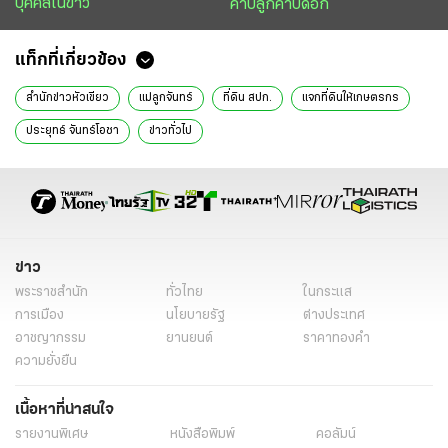
บุคคลในข่าว
คาบลูกคาบดอก
แท็กที่เกี่ยวข้อง
สำนักข่าวหัวเขียว
แม่ลูกจันทร์
ที่ดิน สปก.
แจกที่ดินให้เกษตรกร
ประยุทธ์ จันทร์โอชา
ข่าวทั่วไป
ข่าว
พระราชสำนัก
ทั่วไทย
ในกระแส
การเมือง
นโยบายรัฐ
ต่างประเทศ
อาชญากรรม
ยานยนต์
ราคาทองคำ
ความยั่งยืน
เนื้อหาที่น่าสนใจ
รายงานพิเศษ
หนังสือพิมพ์
คอลัมน์