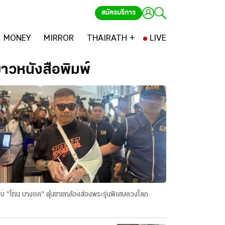
สมัครบริการ
MONEY
MIRROR
THAIRATH +
LIVE
่าวหนังสือพิมพ์
บ "โทน บางแค" ตุ๋นขายกล้องส่องพระรุ่นพิเศษลวงโลก