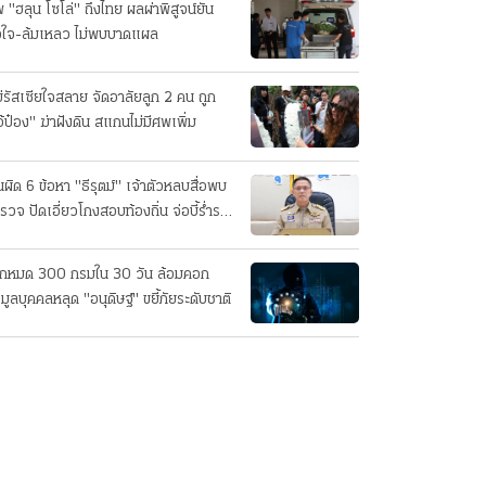
 "ฮลุน โซโล่" ถึงไทย ผลผ่าพิสูจน์ยัน
วใจ-ล้มเหลว ไม่พบบาดแผล
่รัสเซียใจสลาย จัดอาลัยลูก 2 คน ถูก
อ้ป๋อง" ฆ่าฝังดิน สแกนไม่มีศพเพิ่ม
นผิด 6 ข้อหา "ธีรุตม์" เจ้าตัวหลบสื่อพบ
รวจ ปัดเอี่ยวโกงสอบท้องถิ่น จ่อบี้รํ่ารวย
กปกติ
็กหมด 300 กรมใน 30 วัน ล้อมคอก
อมูลบุคคลหลุด "อนุดิษฐ์" ขยี้ภัยระดับชาติ