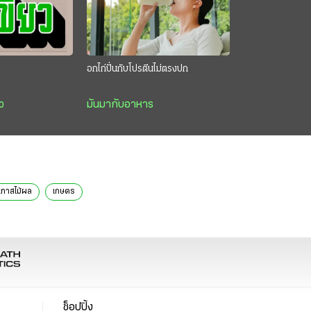
อกไก่ปั่นกับโปรตีนไม่ตรงปก
ว
มันมากับอาหาร
ภาสไม้ผล
เกษตร
ช็อปปิ้ง