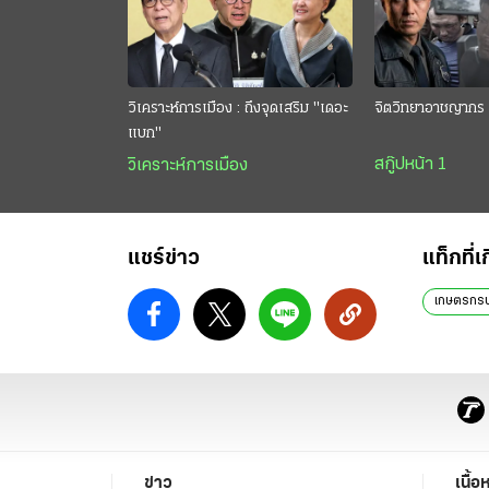
วิเคราะห์การเมือง : ถึงจุดเสริม "เดอะ
จิตวิทยาอาชญากร 
แบก"
สกู๊ปหน้า 1
วิเคราะห์การเมือง
แชร์ข่าว
แท็กที่เ
เกษตรกร
ข่าว
เนื้อ