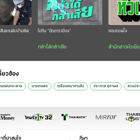
สันดานดิบอำมหิต
ไม่ถึง “นักการเมือง”
ยอมถอดใจ
กล้าได้กล้าเสีย
สำนักข่าวหัวเขีย
กี่ยวข้อง
บนแผ่นกระดาษ
นายเกษตร
ทุเรียนเหมาซานคิง
ประภาส สุภาผล
สวนประ
หาที่น่าสนใจ
กีฬา