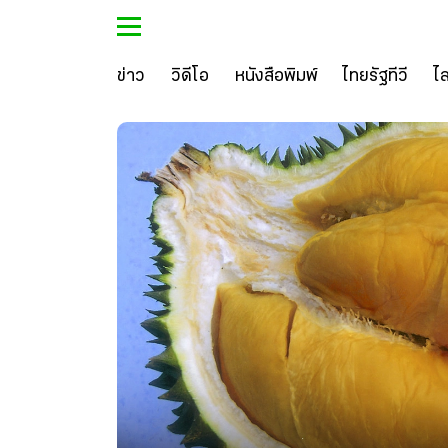
ข่าว
วิดีโอ
หนังสือพิมพ์
ไทยรัฐทีวี
ไ