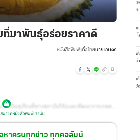
ศพ
หั
แม
ที่มาพันธุ์อร่อยราคาดี
"ไ
หนังสือพิมพ์
ทั่วไทย
นายเกษตร
ฟั
ตำ
มา
เช
ข้
เลเซีย เป็นทุเรียนที่ทางสถาบันวิจัยและพัฒนาการเกษตร
สมาชิกหนังสือพิมพ์เท่านั้น
นธุ์จากทุเรียนดังหลากหลายพันธุ์อยู่เป็นเวลานานถึง
หนึ่งพันธุ์ไปพัฒนาต่อและได้ทุเรียนพันธุ์ใหม่ขึ้นมา
้อหาครบทุกข่าว ทุกคอลัมน์