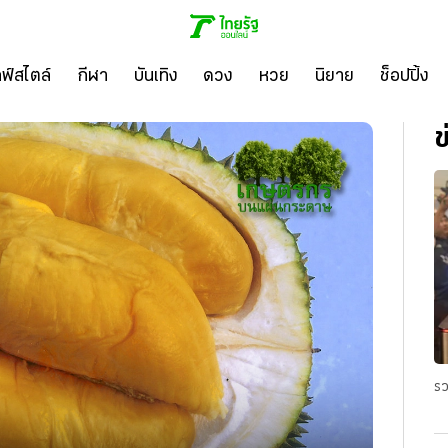
ลฟ์สไตล์
กีฬา
บันเทิง
ดวง
หวย
นิยาย
ช็อปปิ้ง
ข
รว