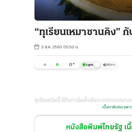
“ทุเรียนเหมาซานคิง” กับ
3 ส.ค. 2560 05:50 น.
+
ก
ก
-ก
ฟังข่าว
Light
ทุเรียนชนิดนี้ มีถิ่นกำเนิดดั้งเดิมจากประเทศมา
เนื้อหาพิเศษเฉพาะ
ของประเทศมาเลเซีย ได้ใช้ความพยายามปรับปรุงพั
15 ปี จนในที่สุดได้คัดเอาเฉพาะพันธุ์ดีที่สุดเพียง
หนังสือพิมพ์ไทยรัฐ
เนื