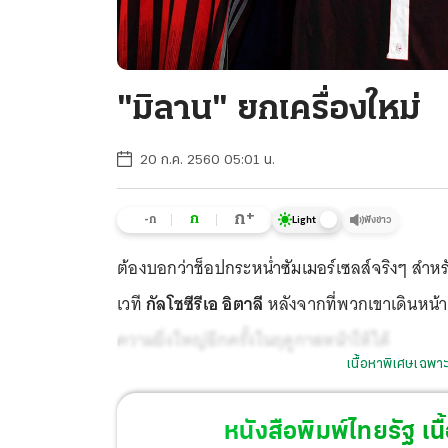
"มิลาน" ยกเครื่องใหม่
20 ก.ค. 2560 05:01 น.
+
ก
ก
-ก
ฟังข่าว
Light
ต้องบอกว่าช็อปกระหน่ำซัมเมอร์เซลส์จริงๆ สำห
เวที
กัลโชซีรีเอ อิตาลี
หลังจากที่พวกเขาเดินหน้าเ
ความยิ่งใหญ่อีกครั้งในฤดูกาลหน้าให้ได้
เนื้อหาพิเศษเฉพาะ
หนังสือพิมพ์ไทยรัฐ
เนื