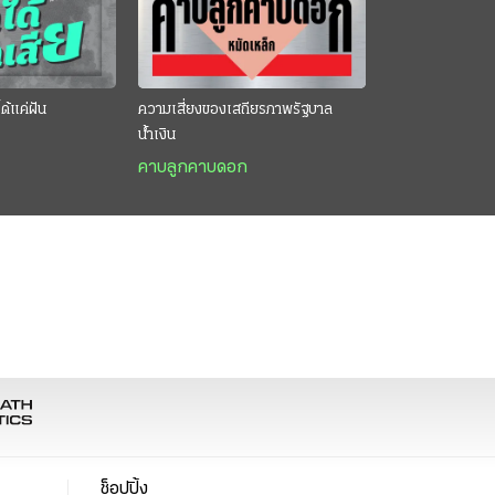
ด้แค่ฝัน
ความเสี่ยงของเสถียรภาพรัฐบาล
น้ำเงิน
คาบลูกคาบดอก
ช็อปปิ้ง