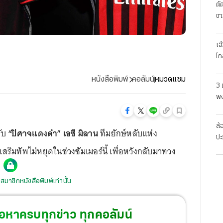
ตั
ขา
เส
ไก
หนังสือพิมพ์
คอลัมน์
หมวดแซม
3 
พง
สย
ล้
รับ
“ปิศาจแดงดำ” เอซี มิลาน
ทีมยักษ์หลับแห่ง
ปะ
สริมทัพไม่หยุดในช่วงซัมเมอร์นี้ เพื่อหวังกลับมาทวง
สมาชิกหนังสือพิมพ์เท่านั้น
้อหาครบทุกข่าว ทุกคอลัมน์