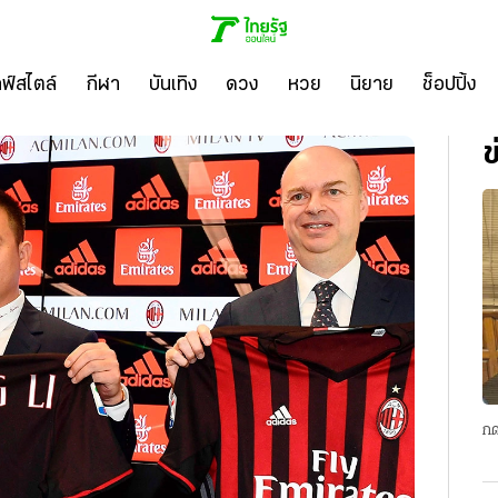
ลฟ์สไตล์
กีฬา
บันเทิง
ดวง
หวย
นิยาย
ช็อปปิ้ง
ข
กด