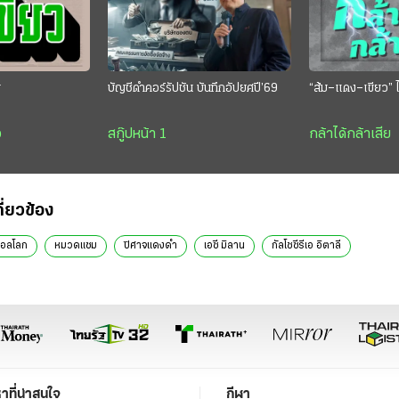
ย
บัญชีดำคอร์รัปชัน บันทึกอัปยศปี’69
“ส้ม–แดง–เขียว” ไ
ว
สกู๊ปหน้า 1
กล้าได้กล้าเสีย
กี่ยวข้อง
บอลโลก
หมวดแซม
ปิศาจแดงดำ
เอซี มิลาน
กัลโชซีรีเอ อิตาลี
หาที่น่าสนใจ
กีฬา