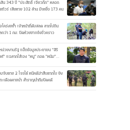
ดสิน 343 ปี "ประสิทธิ์ เจียวก๊ก" หลอก
ยทัวร์ เสียหาย 102 ล้าน มีเหยื่อ 173 คน
ือโคร่งขย้ำ เจ้าหน้าที่ดับสลด ลากไปกิน
ลกว่า 1 กม. ปิดห้วยขาแข้งชั่วคราว
หน่วยงานรัฐ แฮ็กข้อมูลประชาชน "สิริ
ศ์" แฉลากไส้เอง "หนู" กอด "หนิม"
บลือ
อมจับตาย 2 โจรใต้ หนีคดีฆ่าสืบตากใบ ยิง
ทะเดือดคาขนำ สำราญนำทีมปิดคดี