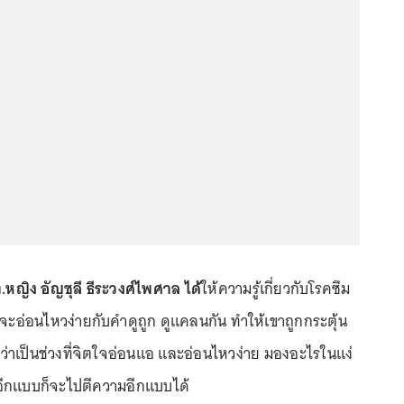
.หญิง อัญชุลี ธีระวงศ์ไพศาล ได้
ให้ความรู้เกี่ยวกับโรคซึม
ี้จะอ่อนไหวง่ายกับคำดูถูก ดูแคลนกัน ทำให้เขาถูกกระตุ้น
งถือว่าเป็นช่วงที่จิตใจอ่อนแอ และอ่อนไหวง่าย มองอะไรในแง่
อีกแบบก็จะไปตีความอีกแบบได้