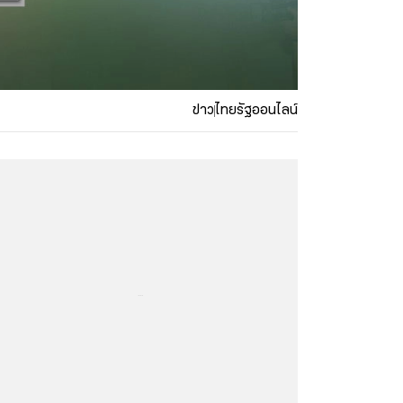
ข่าว
ไทยรัฐออนไลน์
...