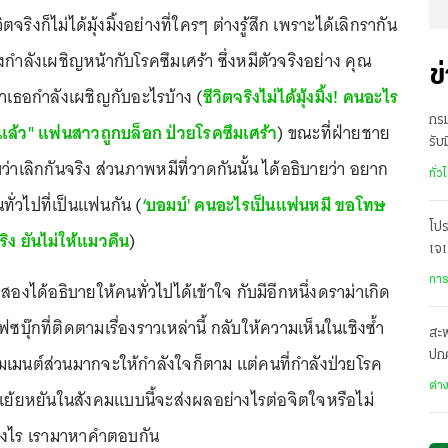
จริงก็ไม่ได้มุ้งมิ้งอย่างที่ใครๆ ต่างรู้สึก เพราะได้เลิกรากัน
้งกำลังเผชิญหน้ากับโรคซึมเศร้า ซึ่งหมีตัวจริงอย่าง คุณ
ข
ว่าเธอกำลังเผชิญกับอะไรบ้าง (
ชีวิตจริงไม่ได้มุ้งมิ้ง! คนอะไร
กรม
นแล้ว" แฟนสาวถูกบล็อก ป่วยโรคซึมเศร้า
) ขณะที่ฝ่ายชาย
รับ
ว่าเลิกกันจริง ส่วนภาพหมีที่วาดกันนั้น ได้อธิบายว่า อยาก
ส.ค.
ทั่ว
ั่วไปที่เป็นแฟนกัน (
‘บอมบ์' คนอะไรเป็นแฟนหมี ขอโทษ
โป
ิง ยันไม่ให้แมวคืน
)
เจเ
เป
การ
้งสองได้อธิบายให้คนทั่วไปได้เข้าใจ กับมีอีกหนึ่งดราม่าเกิด
เฟซบุ๊กที่ติดตามเรื่องราวเหล่านี้ กลับให้ความเห็นในเชิงซ้ำ
สะพ
ปก
มเมนต์ส่วนมากจะให้กำลังใจก็ตาม แต่คนที่กำลังป่วยโรค
67
ต่า
เย้ยหยันในสังคมแบบนี้จะส่งผลอย่างไรต่อจิตใจหรือไม่
างไร เรามาหาคำตอบกัน