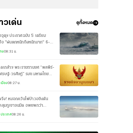
่าวเด่น
ดูทั้งหมด
อุตุฯ ประกาศฉบับ 5 เตรียม
มือ "ฝนตกหนักถึงหนักมาก" 6-9
นี้
ไทย
08:31 น.
รดเกล้าฯ พระราชทานยศ “พลพีร์-
ศรษฐ์-วรศิษฏ์” รมช.มหาดไทย
็น “นายกองเอก”
เมือง
08:27 น.
รึง! หมอกควันไฟป่าวอชิงตัน
คลุมภูเขาจนมิด อพยพกว่า
,000 คน บ้านเรือนวอดนับร้อย
งประเทศ
08:26 น.