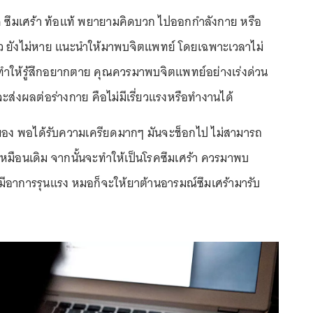
ียด ซึมเศร้า ท้อแท้ พยายามคิดบวก ไปออกกำลังกาย หรือ
ว ยังไม่หาย แนะนำให้มาพบจิตแพทย์ โดยเฉพาะเวลาไม่
ทำให้รู้สึกอยากตาย คุณควรมาพบจิตแพทย์อย่างเร่งด่วน
ส่งผลต่อร่างกาย คือไม่มีเรี่ยวแรงหรือทำงานได้
มอง พอได้รับความเครียดมากๆ มันจะช็อกไป ไม่สามารถ
มือนเดิม จากนั้นจะทำให้เป็นโรคซึมเศร้า ควรมาพบ
ีอาการรุนแรง หมอก็จะให้ยาต้านอารมณ์ซึมเศร้ามารับ