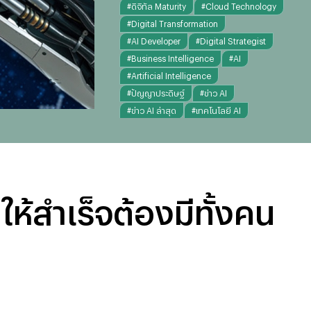
#
ดิจิทัล Maturity
#
Cloud Technology
#
Digital Transformation
#
AI Developer
#
Digital Strategist
#
Business Intelligence
#
AI
#
Artificial Intelligence
#
ปัญญาประดิษฐ์
#
ข่าว AI
#
ข่าว AI ล่าสุด
#
เทคโนโลยี AI
#
ChatGPT
#
Digital Infrastructure
#
Cloud
#
Cloud Computing
#
คลาวด์
#
ระบบโครงสร้างพื้นฐานดิจิทัล
#
Digital transformation
ห้สำเร็จต้องมีทั้งคน