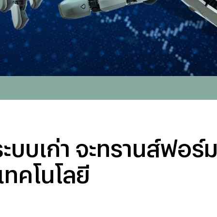
บบเก่า จะทรานส์ฟอร์มใ
่เทคโนโลยี