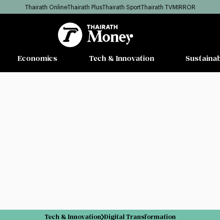
Thairath Online
Thairath Plus
Thairath Sport
Thairath TV
MIRROR
Economics
Tech & Innovation
Sustainab
Tech & Innovation
Digital Transformation