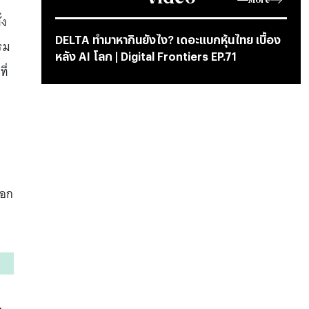
้ง
DELTA ทำมาหากินยังไง? เดอะแบกหุ้นไทย เบื้อง
รม
หลัง AI โลก | Digital Frontiers EP.71
ี่
ออก