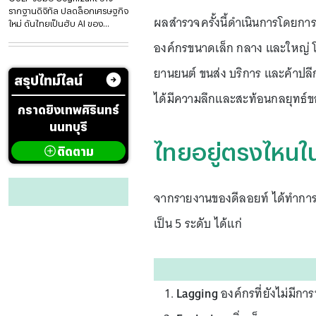
รากฐานดิจิทัล ปลดล็อกเศรษฐกิจ
ผลสำรวจครั้งนี้ดำเนินการโดยกา
ใหม่ ดันไทยเป็นฮับ AI ของ
ภูมิภาค
องค์กรขนาดเล็ก กลาง และใหญ่ โด
ยานยนต์ ขนส่ง บริการ และค้าปลีก 
สรุปไทม์ไลน์
ได้มีความลึกและสะท้อนกลยุทธ์
กราดยิงเทพศิรินทร์
นนทบุรี
ไทยอยู่ตรงไหนใน
ติดตาม
จากรายงานของดีลอยท์ ได้ทำการแ
เป็น 5 ระดับ ได้แก่
Lagging
องค์กรที่ยังไม่มีกา