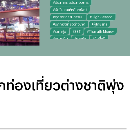
#
ประกาศผลประกอบการ
#
นักวิเคราะห์หลักทรัพย์
#
อุตสาหกรรมการบิน
#
High Season
#
นักท่องเที่ยวต่างชาติ
#
ผู้โดยสาร
#
ราคาหุ้น
#
SET
#
Thairath Money
#
สนามบิน
#
ภาครัฐ
#
ดิวตี้ฟรี
#
รายได้สัมปทาน
#
ข่าวหุ้น
ท่องเที่ยวต่างชาติพุ่ง