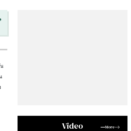
“
้น
น
ง
Video
More