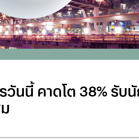
ันนี้ คาดโต 38% รับนัก
สม