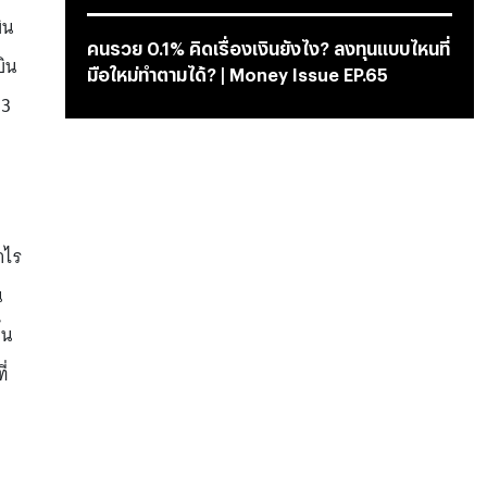
ิน
คนรวย 0.1% คิดเรื่องเงินยังไง? ลงทุนแบบไหนที่
บิน
มือใหม่ทำตามได้? | Money Issue EP.65
 3
ำไร
น
้น
ี่