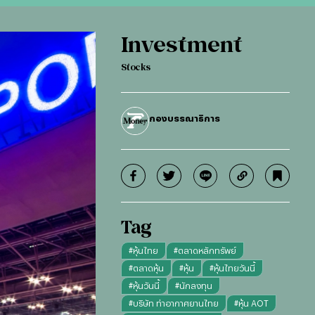
Investment
Stocks
กองบรรณาธิการ
Tag
#
หุ้นไทย
#
ตลาดหลักทรัพย์
#
ตลาดหุ้น
#
หุ้น
#
หุ้นไทยวันนี้
#
หุ้นวันนี้
#
นักลงทุน
#
บริษัท ท่าอากาศยานไทย
#
หุ้น AOT