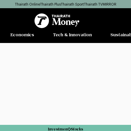
Thairath Online
Thairath Plus
Thairath Sport
Thairath TV
MIRROR
Economics
Tech & Innovation
Sustainab
Investment
Stocks