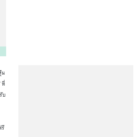
ุ้น
ที่
รับ
รี