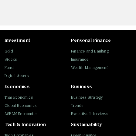
Investment
Personal Finance
Gold
Finance and Banking
Stocks
Insurance
Fund
Wealth Management
Digital Assets
Economics
Business
Thai Economics
Business Strategy
Global Economics
Trends
ASEAN Economics
Executive Interviews
Tech & Innovation
Sustainability
Tech Companies
Green Finance