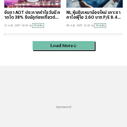
จับตา AOT ประกาศกำไรวันนี้ ค
NL หุ้นรับเหมาน้องใหม่ เคาะรา
าดโต 38% รับนักท่องเที่ยวต่าง
คาไอพีโอ 2.60 บาท P/E 8.44 เ
ชาติพุ่ง โบรกฯ ชี้ราคาหุ้นน่าสะ
ท่า น่าซื้อแค่ไหน?
Stocks
Stocks
12 ก.พ. 2567 10:34 น.
09 ก.พ. 2567 15:43 น.
สม
Load More
Sponsored