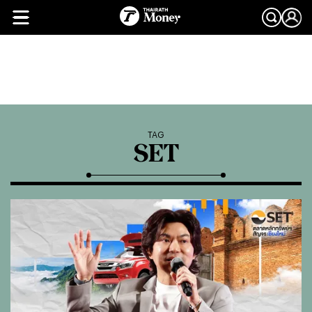
TAG
SET