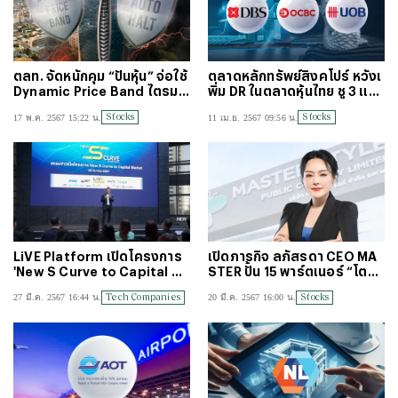
ตลท. จัดหนักคุม “ปั่นหุ้น” จ่อใช้
ตลาดหลักทรัพย์สิงคโปร์ หวังเ
Dynamic Price Band ไตรมา
พิ่ม DR ในตลาดหุ้นไทย ชู 3 แบง
ส 2 ส่วน Auto Halt ยังต้องรอ
ก์ ผลตอบแทนสูง
Stocks
Stocks
17 พ.ค. 2567 15:22 น.
11 เม.ย. 2567 09:56 น.
LiVE Platform เปิดโครงการ
เปิดภารกิจ ลภัสรดา CEO MA
'New S Curve to Capital M
STER ปั้น 15 พาร์ตเนอร์ “โตร่ว
arket' ช่วยดันคนตัวเล็กเข้าสู่ต
มกัน” สร้างอาณาจักร รพ.เฉพ
Tech Companies
Stocks
27 มี.ค. 2567 16:44 น.
20 มี.ค. 2567 16:00 น.
ลาดทุน
าะทาง