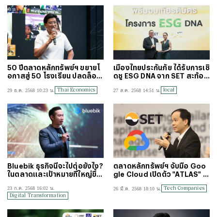
50 ปีตลาดหลักทรัพย์ฯ ขยายโ
เมืองไทยประกันภัย ได้รับการเชิ
อกาสสู่ 50 โรงเรียน ปลดล็อก
ดชู ESG DNA จาก SET สะท้อน
อนาคตการเงิน! เสริมพลังเยาว
การมีส่วนร่วมของบุคลากร
Thai Economics
local
29 ธ.ค. 2568 10:23 น.
27 ส.ค. 2568 14:51 น.
ชนไทย
Bluebik ธุรกิจนี้จะไปต่อยังไง?
ตลาดหลักทรัพย์ฯ จับมือ Goo
ในตลาดและเป้าหมายที่ใหญ่ขึ้น
gle Cloud เปิดตัว "ATLAS" แ
เปิดแผนธุรกิจหลังย้ายเข้าเทร
พลตฟอร์ม AI ช่วยนักลงทุนเข้า
Tech Companies
23 ก.ค. 2568 16:02 น.
26 มี.ค. 2568 18:10 น.
ดใน SET
ถึงข้อมูล
Digital Transformation