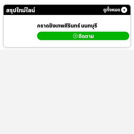
สรุปไทม์ไลน์
ดูทั้งหมด
กราดยิงเทพศิรินทร์ นนทบุรี
ติดตาม