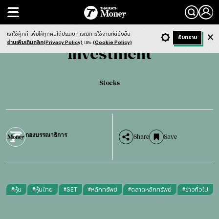
Search
Investment
Stocks
เราใช้คุ้กกี้
เพื่อให้ทุกคนได้ประสบการณ์การใช้งานที่ดียิ่งขึ้น
+ ก
- ก
รับทราบ
Light
Dark
ฟังข่าว
อ่านเพิ่มเติมคลิก(Privacy Policy)
และ
(Cookie Policy)
Investment
Stocks
กองบรรณาธิการ
Share
Save
#
หุ้น
#
หุ้นไทย
#
SET
#
หลักทรัพย์
#
ตลาดหลักทรัพย์
#
ข่าวทั่วไป