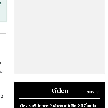
“
บ
าน
Video
More
น)
Kioxia บริษัทอะไร? เข้าตลาดไม่ถึง 2 ปี ขึ้นแท่น