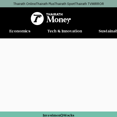
Thairath Online
Thairath Plus
Thairath Sport
Thairath TV
MIRROR
Economics
Tech & Innovation
Sustainab
Investment
Stocks